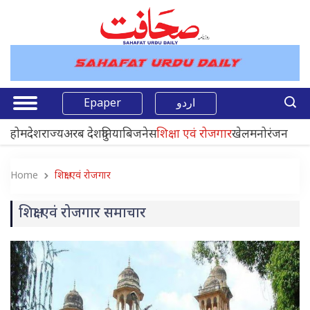
Epaper
اردو
होम
देश
राज्य
अरब देश
दुनिया
बिजनेस
शिक्षा एवं रोजगार
खेल
मनोरंजन
Home
शिक्षा एवं रोजगार
शिक्षा एवं रोजगार समाचार