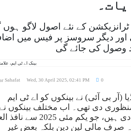
یات۔
اے ٹی ایم ٹرانزیکشن کے نئے اصول لاگو ہوں
 اور دیگر سروسز پر فیس میں اضاف
د وصول کی جائے گی
Sahafat
Wed, 30 April 2025, 02:41 PM
0
 (آر بی آئی) نے بینکوں کو اے ٹی ایم
نظوری دی تھی۔ اب مختلف بینکوں نے 
اصولوں کی تفصیلات جاری کر دی ہیں، جو یکم مئی 025
 صرف مالی لین دین بلکہ بعض غیر