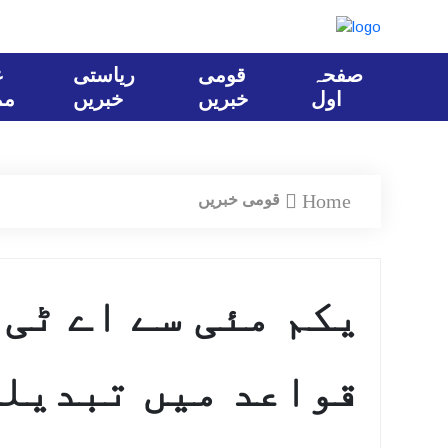
صفحہ
قومی
ریاستی
ع
اول
خبریں
خبریں
مم
Home
قومی خبریں
یکم مئی سے اے ٹی 
قواعد میں تبدیلی