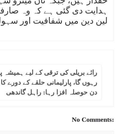
حقدار ہیں، جبکہ نان میٹرو شہر
ہدایت دی گئی ہے کہ وہ صارفی
لین دین میں شفافیت اور سہول
رائے بریلی کی ترقی کے لیے ہمیشہ پ
رہوں گا، پارلیمانی حلقے کے دورے کا پ
دن حوصلہ افزا رہا: راہل گاندھی
No Comments: