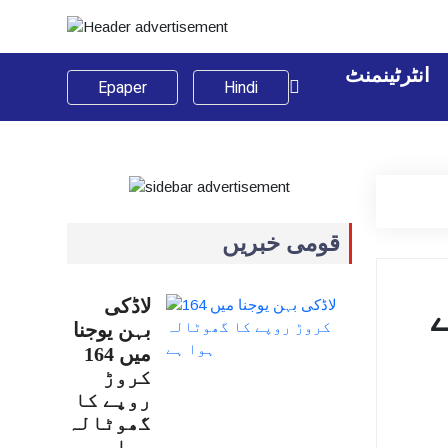
انٹرٹینمنٹ
Epaper
Hindi
قومی خبریں
لاڈکی
بہن یوجنا
میں 164
کروڑ
روپے کا
گھوٹالہ
ہوا…