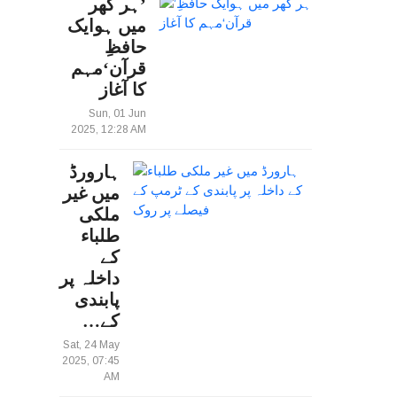
’ہر گھر
میں ہوایک
حافظِ
قرآن‘مہم
کا آغاز
Sun, 01 Jun
2025, 12:28 AM
ہارورڈ
میں غیر
ملکی
طلباء
کے
داخلہ پر
پابندی
کے…
Sat, 24 May
2025, 07:45
AM