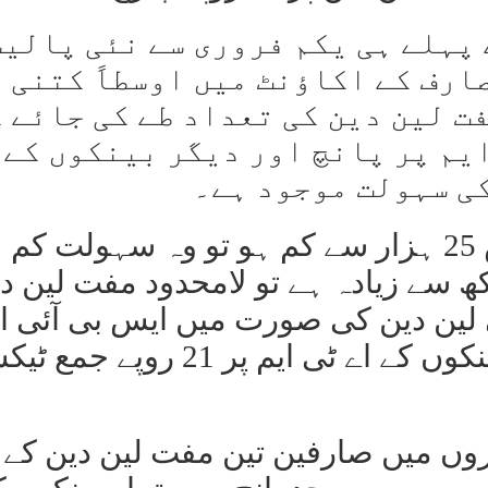
ے پہلے ہی یکم فروری سے نئی پالی
صارف کے اکاؤنٹ میں اوسطاً کتنی 
ت لین دین کی تعداد طے کی جائے 
ایم پر پانچ اور دیگر بینکوں کے 
کی سہولت موجود ہے۔
تاہم اگر کسی صارف کا بیلنس 25 ہزار سے کم ہو تو وہ سہولت ک
کھ سے زیادہ ہے تو لامحدود مفت لین د
ین دین کی صورت میں ایس بی آئی اپ
اے ٹی ایم پر 15 روپے اور دیگر بینکوں کے اے ٹی ایم پر 21 روپے
روں میں صارفین تین مفت لین دین کے