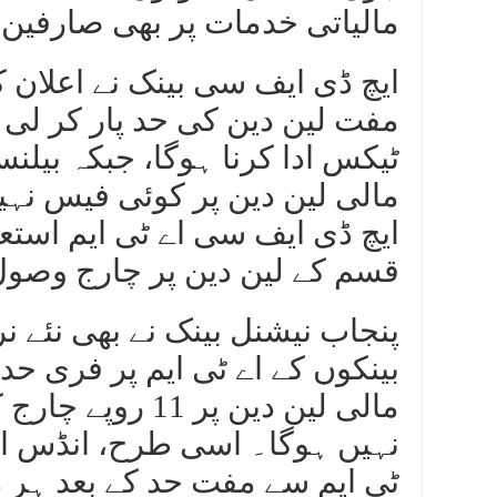
مالیاتی خدمات پر بھی صارفین 
ایچ ڈی ایف سی بینک نے اعلان 
ٹیکس ادا کرنا ہوگا، جبکہ بیلنس
مالی لین دین پر کوئی فیس نہی
ایچ ڈی ایف سی اے ٹی ایم استعم
قسم کے لین دین پر چارج وصول 
پنجاب نیشنل بینک نے بھی نئے نر
مالی لین دین پر
نہیں ہوگا۔ اسی طرح، انڈس انڈ 
ٹی ایم سے مفت حد کے بعد ہر مالی لین دین پر 23