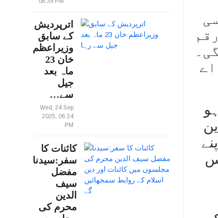
06:39 PM
سی
اترپردیش
رقم
کے سابق
وزیراعظم
گی۔
خان 23
اے
ماہ بعد
جیل
سے…
م ہو
Wed, 24 Sep
2025, 06:24
ین
PM
نے
کائنات کا
 جمع ٹیکس
سفر:سیدنا
مفضل
سیف
الدین
محرم کی