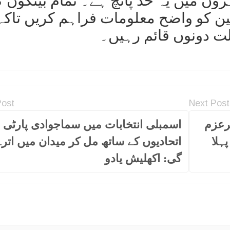
وں میں یہ حد پانچ ہے۔ تمام بینکوں ک
ن کو واضح معلومات فراہم کریں تاکہ
ت دونوں قائم رہیں۔
Post
Next Post
رعزم
اسمبلی انتخابات میں سماجوادی پارٹی ا
ہلا
اتحادیوں کے ساتھ مل کر میدان میں اترے
گی: اکھلیش یادو