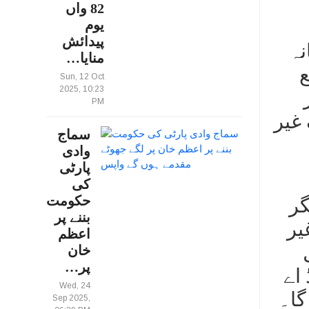
82 واں
یوم
پیدائش
نہ
منایا…
وپے جمع
Sun, 12 Oct
2025, 10:23
PM
غیر
سماج
وادی
پارٹی
کی
حکومت
گر
بننے پر
2 روپے اور غیر
اعظم
خان
پر…
اے
Wed, 24
Sep 2025,