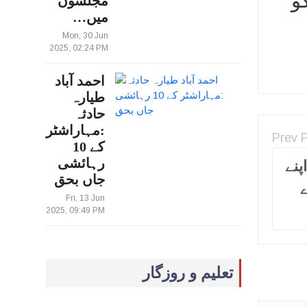
و
مجلسوں
میں…
Mon, 30 Jun
2025, 02:24 PM
احمد آباد
طیارہ
حادثہ
:مہاراشٹر
Prev 
کے 10
رہائشی
پنے
جاں بحق
Fri, 13 Jun
2025, 09:49 PM
تعلیم و روزگار