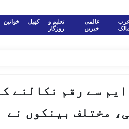
رب
عالمی
تعلیم و
کھیل
خواتین
الک
خبریں
روزگار
ایم سے رقم نکالنے کے
، مختلف بینکوں نے