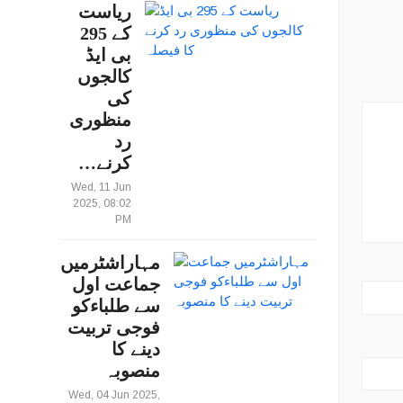
ریاست
کے 295
بی ایڈ
کالجوں
کی
منظوری
رد
کرنے…
Wed, 11 Jun
2025, 08:02
PM
مہاراشٹرمیں
جماعت اول
سے طلباءکو
فوجی تربیت
دینے کا
منصوبہ
Wed, 04 Jun 2025,