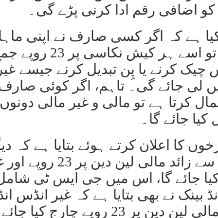
کو اضافی رقم ادا کرنی پڑے گی۔
کیا ہے کہ اگر کسی صارف نے اپنی ماہا
مفت لین دین کی حد پار کر لی تو اسے ہر کیش نکاسی پر 23 ر
 چیک کرنے یا پِن تبدیل کرنے جیسے غیر
ں لی جائے گی۔ تاہم، اگر کوئی صارف 
ال کرتا ہے تو مالی و غیر مالی دونوں
کیا جائے گا۔
خوں کا اعلان کرتے ہوئے بتایا ہے کہ دی
بینکوں کے اے ٹی ایم پر فری حد سے زائد مالی لین دین پر 3
 11 روپے چارج کیا جائے گا، اس میں جی ایس ٹی شامل
بینک نے بھی بتایا ہے کہ غیر انڈس انڈ 
 روپے چارج کیا جائے گا۔