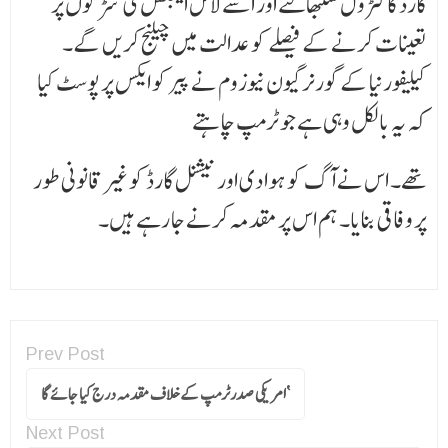
گارڈ کا کنٹرول سنبھالنے اور اسے لاس اینجلس کی سڑکوں پر
تعینات کرنے کے فیصلے کو عدالت میں چیلنج کریں گے۔
کیلیفورنیا کے گورنر گیون نیوزوم نے پیر کو ایکس پر پوسٹ کیا
کہ یہ بالکل وہی ہے جو ٹرمپ چاہتے
تھے۔ اس نے آگ کو ہوا دی اور نیشنل گارڈ کو غیر قانونی طور
پر وفاقی بنایا۔ ہم اس پر مقدمہ کرنے جا رہے ہیں۔
Prev Post
‘امریکی صدرٹرمپ کے خلاف مقدمہ درج کیا جائے گا
Next Post