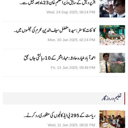
اترپردیش کے سابق وزیراعظم خان 23 ماہ بعد جیل سے…
Wed, 24 Sep 2025, 06:24 PM
کائنات کا سفر:سیدنا مفضل سیف الدین محرم کی مجلسوں میں…
Mon, 30 Jun 2025, 02:24 PM
احمد آباد طیارہ حادثہ :مہاراشٹر کے 10 رہائشی جاں بحق
Fri, 13 Jun 2025, 09:49 PM
تعلیم و روزگار
ریاست کے 295 بی ایڈ کالجوں کی منظوری رد کرنے…
Wed, 11 Jun 2025, 08:02 PM