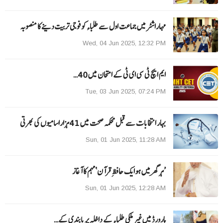
مہاراشٹرمیں جماعت اول سے طلباءکو فوجی تربیت دینے کا منصوبہ
Wed, 04 Jun 2025, 12:32 PM
ایم ایچ ٹی سی ای ٹی کے امتحان میں 40…
Tue, 03 Jun 2025, 07:24 PM
بہار انتخابات سے قبل محکمہ صحت میں 41ہزاراسامیوں کی بھرتی
Sun, 01 Jun 2025, 11:28 AM
’ہر گھر میں ہوایک حافظِ قرآن‘مہم کا آغاز
Sun, 01 Jun 2025, 12:28 AM
ہارورڈ میں غیر ملکی طلباء کے داخلہ پر پابندی کے…