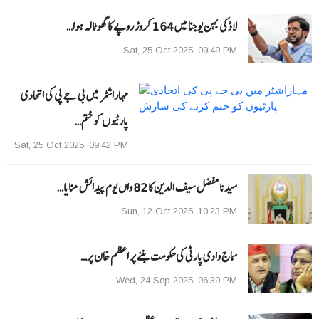
لاڈکی بہن یوجنا میں 164 کروڑ روپے کا گھوٹالہ ہوا…
Sat, 25 Oct 2025, 09:49 PM
مہاراشٹر میں بی جے پی کی اتحادی
پارٹیوں کو ختم…
Sat, 25 Oct 2025, 09:42 PM
سیدنا مفضل سیف الدین کا 82 واں یوم پیدائش منایا…
Sun, 12 Oct 2025, 10:23 PM
سماج وادی پارٹی کی حکومت بننے پر اعظم خان پر…
Wed, 24 Sep 2025, 06:39 PM