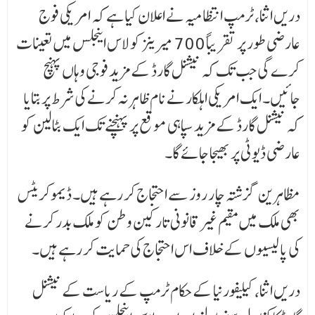
دریں اثنا، ٹرمپ انتظامیہ نے اعلان کیا ہے کہ امریکی فوج
عارضی طور پر تقریباً 700 میرینز کو لاس اینجلس میں تعینات
کرے گی جب تک کہ نیشنل گارڈ کے مزید فوجی وہاں پہنچ
جائیں۔ ایک امریکی اہلکار نے نام ظاہر نہ کرنے کی شرط پر بتایا
کہ نیشنل گارڈ کے مزید سپاہی موقع پر پہنچنے تک ایک بٹالین کو
عارضی ڈیوٹی پر بھیجا جائے گا۔
مظاہرین گزشتہ چار روز سے احتجاج کر رہے ہیں۔ ڈیموکریٹس
بھی ملک میں مقیم غیر قانونی تارکین وطن کو ملک بدر کرنے
کی پالیسیوں کے خلاف اس احتجاج کی حمایت کر رہے ہیں۔
دریں اثنا، کیلیفورنیا کے حکام ٹرمپ کے ریاست کے نیشنل