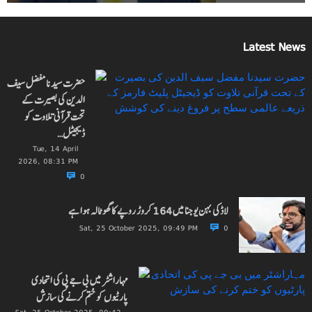
Latest News
حضرت سیدنا مفضل سیف
الدین کی بصیرت کے
تحت قرآنی تلاوت کو
ڈیجیٹل…
Tue, 14 April
2026, 08:31 PM
0
لاڈکی بہن یوجنا میں 164 کروڑ روپے کا گھوٹالہ ہوا ہے
Sat, 25 October 2025, 09:49 PM
0
مہاراشٹر میں بی جے پی کی اتحادی
پارٹیوں کو ختم کرنے کی سازش
Sat, 25 October 2025, 09:42