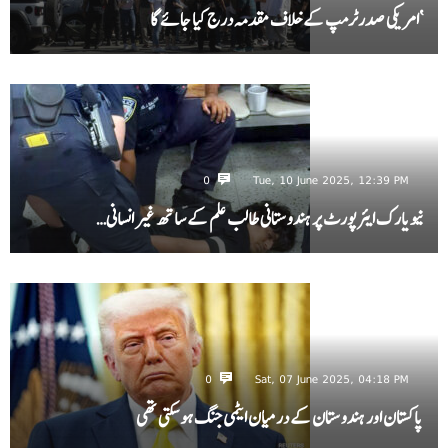
‘امریکی صدرٹرمپ کے خلاف مقدمہ درج کیا جائے گا
0
Tue, 10 June 2025, 12:39 PM
نیویارک ایئرپورٹ پر ہندوستانی طالب علم کے ساتھ غیر انسانی…
0
Sat, 07 June 2025, 04:18 PM
پاکستان اور ہندوستان کے درمیان ایٹمی جنگ ہو سکتی تھی