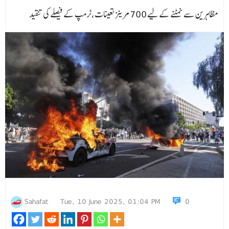
مظاہرین سے نمٹنے کے لیے 700 مرینز تعینات،ٹرمپ کے فیصلے کی تنقید
Sahafat
Tue, 10 June 2025, 01:04 PM
0