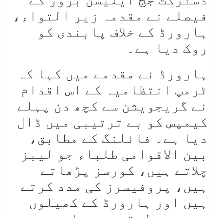
فیصلے نے مقدمہ زیر التواء،
ہارورڈ کے خلاف پابندی کو
روک دیا ہے۔
ہارورڈ نے مقدمے میں کہا کہ
ٹرمپ انتظامیہ کے اس اقدام
نے گریجویشن سے کچھ دن پہلے
کیمپس کو بے ترتیبی میں ڈال
دیا ہے۔ فائلنگ کے مطابق،
بین الاقوامی طلباء جو لیبز
چلاتے ہیں، کورسز پڑھاتے
ہیں، پروفیسرز کی مدد کرتے
ہیں اور ہارورڈ کے کھیلوں
میں حصہ لیتے ہیں، اب یہ