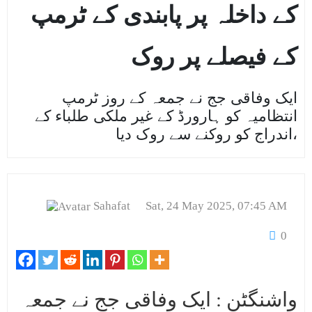
کے داخلہ پر پابندی کے ٹرمپ
کے فیصلے پر روک
ایک وفاقی جج نے جمعہ کے روز ٹرمپ
انتظامیہ کو ہارورڈ کے غیر ملکی طلباء کے
اندراج کو روکنے سے روک دیا،
Sahafat
Sat, 24 May 2025, 07:45 AM
0
واشنگٹن : ایک وفاقی جج نے جمعہ