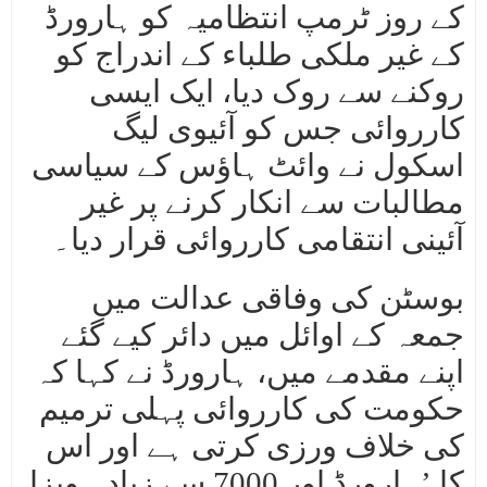
کے روز ٹرمپ انتظامیہ کو ہارورڈ
کے غیر ملکی طلباء کے اندراج کو
روکنے سے روک دیا، ایک ایسی
کارروائی جس کو آئیوی لیگ
اسکول نے وائٹ ہاؤس کے سیاسی
مطالبات سے انکار کرنے پر غیر
آئینی انتقامی کارروائی قرار دیا۔
بوسٹن کی وفاقی عدالت میں
جمعہ کے اوائل میں دائر کیے گئے
اپنے مقدمے میں، ہارورڈ نے کہا کہ
حکومت کی کارروائی پہلی ترمیم
کی خلاف ورزی کرتی ہے اور اس
کا ’ہارورڈ اور 7000 سے زیادہ ویزا