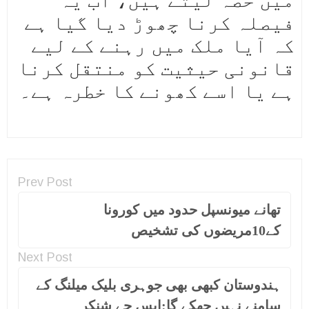
فیصلہ کرنا چھوڑ دیا گیا ہے
کہ آیا ملک میں رہنے کے لیے
قانونی حیثیت کو منتقل کرنا
ہے یا اسے کھونے کا خطرہ ہے۔
Prev Post
تھانے میونسپل حدود میں کورونا
کے10مریضوں کی تشخیص
Next Post
ہندوستان کبھی بھی جوہری بلیک میلنگ کے
سامنے نہیں جھکے گا:ایس جے شنکر