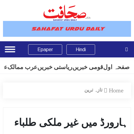
Epaper
Hindi
صفحہ اول
قومی خبریں
ریاستی خبریں
عرب ممالک
عال
Home
تازہ ترین
ہارورڈ میں غیر ملکی طلباء