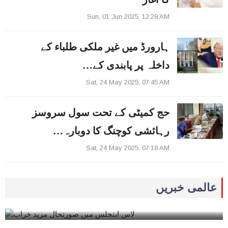
Sun, 01 Jun 2025, 12:28 AM
ہارورڈ میں غیر ملکی طلباء کے
داخلہ پر پابندی کے…
Sat, 24 May 2025, 07:45 AM
حج کمیٹی کے تحت سول سروسز
رہائشی کوچنگ کا دوبارہ…
Sat, 24 May 2025, 07:18 AM
0
Tue, 10 June 2025, 01:04 PM
عالمی خبریں
0
Tue, 10 June 2025, 12:54 PM
لاس اینجلس میں صورتحال مزید خراب
‘امریکی صدرٹرمپ کے خلاف مقدمہ درج کیا