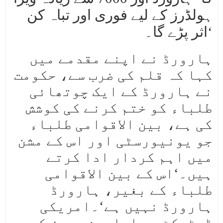
ہولڈرز کے لیے فوری اور تباہ کن
اثر پڑے گا۔‘
ہارورڈ نے اپنے مقدمے میں
کہا کہ قلم کی ضرب سے، حکومت
نے ہارورڈ کے ایک چوتھائی
طلباء کو ختم کرنے کی کوشش
کی ہے، بین الاقوامی طلباء
جو یونیورسٹی اور اس کے مشن
میں اہم کردار ادا کرتے
ہیں۔‘اس کے بین الاقوامی
طلباء کے بغیر، ہارورڈ
ہارورڈ نہیں ہے‘۔امریکی
ڈسٹرکٹ جج ایلیسن بروز کے