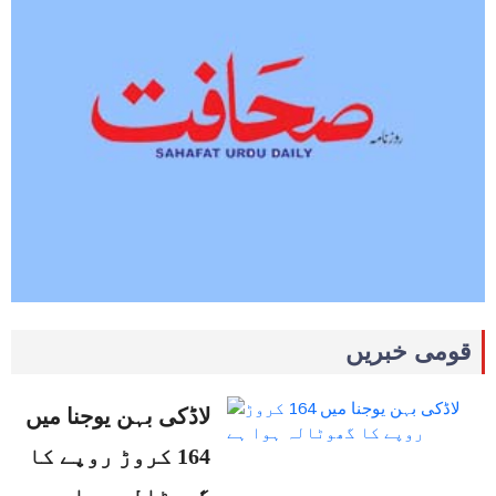
قومی خبریں
لاڈکی بہن یوجنا میں
164 کروڑ روپے کا
گھوٹالہ ہوا…