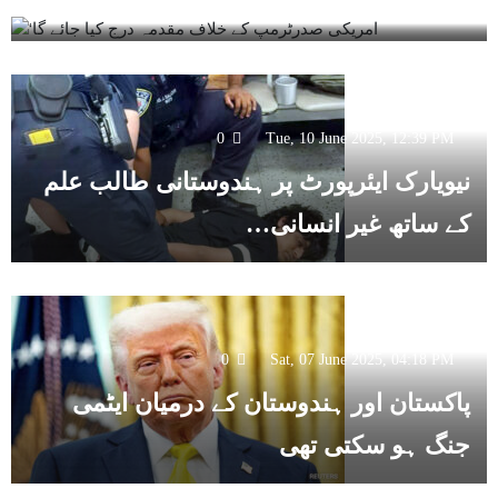
جائے گا
0
Tue, 10 June 2025, 12:39 PM
نیویارک ایئرپورٹ پر ہندوستانی طالب علم
کے ساتھ غیر انسانی…
0
Sat, 07 June 2025, 04:18 PM
پاکستان اور ہندوستان کے درمیان ایٹمی
جنگ ہو سکتی تھی