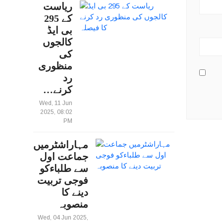
ریاست
کے 295
بی ایڈ
کالجوں
کی
منظوری
رد
کرنے…
Wed, 11 Jun
2025, 08:02
PM
مہاراشٹرمیں
جماعت اول
سے طلباءکو
فوجی تربیت
دینے کا
منصوبہ
Wed, 04 Jun 2025,