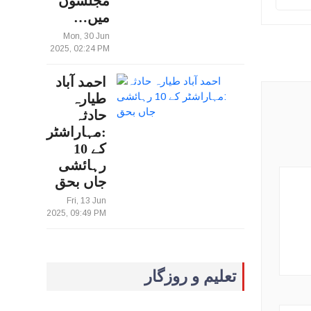
مجلسوں
میں…
Mon, 30 Jun
2025, 02:24 PM
احمد آباد
طیارہ
حادثہ
:مہاراشٹر
کے 10
رہائشی
جاں بحق
Fri, 13 Jun
2025, 09:49 PM
تعلیم و روزگار