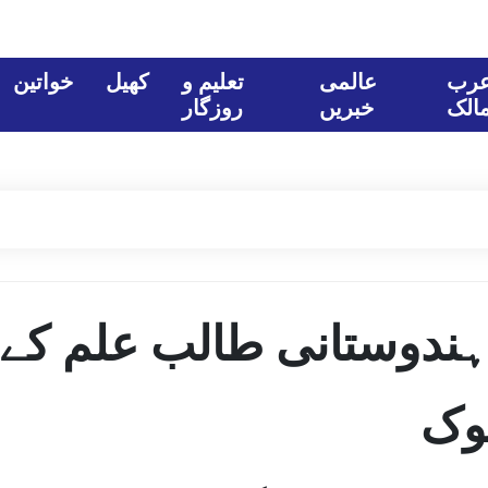
رب
عالمی
تعلیم و
کھیل
خواتین
الک
خبریں
روزگار
 ہندوستانی طالب علم کے
وک