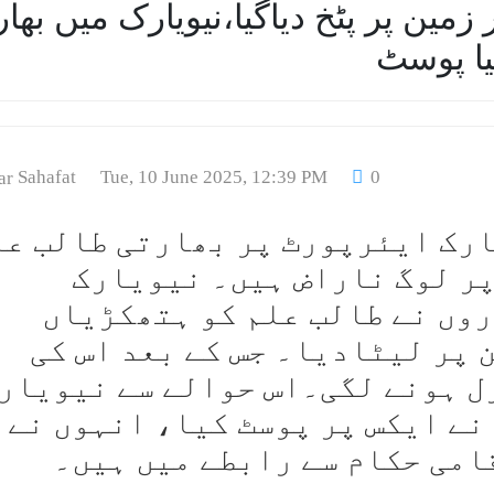
مین پر پٹخ دیاگیا،نیویارک میں بھا
یا پوسٹ
Sahafat
Tue, 10 June 2025, 12:39 PM
0
ارک ایئرپورٹ پر بھارتی طالب عل
پر لوگ ناراض ہیں۔ نیویارک
وں نے طالب علم کو ہتھکڑیاں
 پر لیٹادیا۔ جس کے بعد اس کی
ل ہونے لگی۔اس حوالے سے نیویار
نے ایکس پر پوسٹ کیا، انہوں نے
امی حکام سے رابطے میں ہیں۔