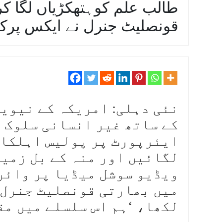
طالب علم کوہتھکڑیاں لگا کر ز
قونصلیٹ جنرل نے ایکس پرک
نئی دہلی: امریکہ کے نیوی
کے ساتھ غیر انسانی سلوک 
ایئرپورٹ پر پولیس اہلکار
لگائیں اور منہ کے بل زمین
ویڈیو سوشل میڈیا پر وائر
میں بھارتی قونصلیٹ جنرل 
لکھا، ‘ہم اس سلسلے میں مق