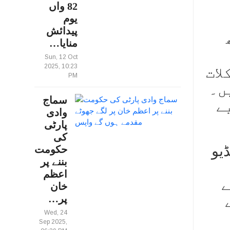
82 واں
یوم
پیدائش
منایا…
Sun, 12 Oct
2025, 10:23
لات
PM
ں۔
سماج
ے
وادی
پارٹی
کی
یو
حکومت
بننے پر
اعظم
ے
خان
پر…
Wed, 24
Sep 2025,