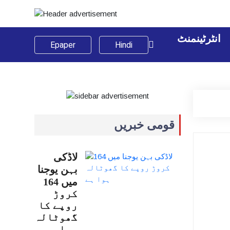
انٹرٹینمنٹ
Epaper
Hindi
قومی خبریں
لاڈکی
بہن یوجنا
میں 164
کروڑ
روپے کا
گھوٹالہ
ہوا…