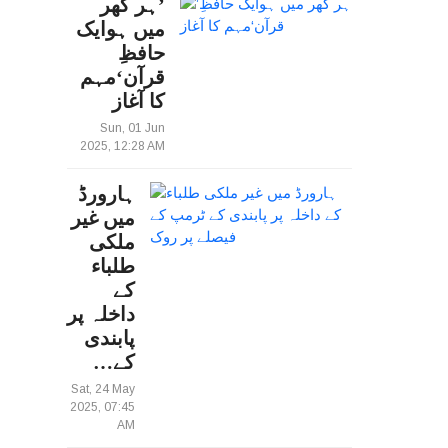
’ہر گھر
میں ہوایک
حافظِ
قرآن‘مہم
کا آغاز
Sun, 01 Jun
2025, 12:28 AM
ہارورڈ
میں غیر
ملکی
طلباء
کے
داخلہ پر
پابندی
کے…
Sat, 24 May
2025, 07:45
AM