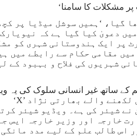
پر مشکلات کا سامنا
ا گیا، ‘ہمیں سوشل میڈیا پر کچھ
یں دعویٰ کیا گیا ہے کہ نیویارک
 پر ایک ہندوستانی شہری کو مشک
میں مقامی حکام سے رابطے میں ہی
ی شہریوں کی فلاح و بہبود کے لی
 کے ساتھ غیر انسانی سلوک کی یہ ویڈ
‘X’ صارف اور ہندی میں کتابیں لکھنے والے بھارتی نژاد
 نے شیئر کی ہے۔ ویڈیو شیئر کرت
رت خارجہ اور وزیر خارجہ ایس جے
ر اس طالب علم کے لیے مدد مانگی