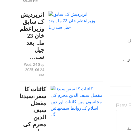
06:39 PM
اترپردیش
کے سابق
وزیراعظم
خان 23
ں
ماہ بعد
جیل
وہ
سے…
Wed, 24 Sep
2025, 06:24
PM
کائنات کا
سفر:سیدنا
مفضل
Prev 
سیف
الدین
محرم کی