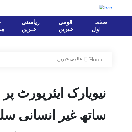
صفحہ
قومی
ریاستی
ع
اول
خبریں
خبریں
مم
Home
عالمی خبریں
نیویارک ایئرپورٹ پر
ساتھ غیر انسانی سل