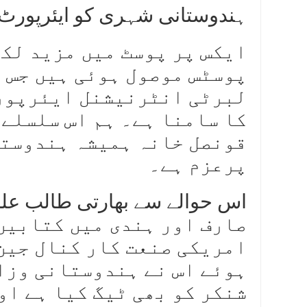
‘ہندوستانی شہری کو ایئرپورٹ 
ایکس پر پوسٹ میں مزید لکھ
پوسٹس موصول ہوئی ہیں جس م
لبرٹی انٹرنیشنل ایئرپورٹ
کا سامنا ہے۔ ہم اس سلسلے 
قونصل خانہ ہمیشہ ہندوستان
پرعزم ہے۔
اس حوالے سے بھارتی طالب علم
امریکی صنعت کار کنال جین
ہوئے اس نے ہندوستانی وزا
شنکر کو بھی ٹیگ کیا ہے او