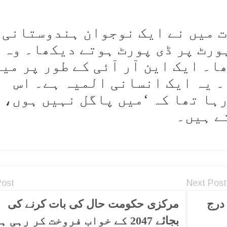
ت میں نے ایک نوجوان ہندوستانی
ورٹ پر ڈی پورٹ ہوتے دیکھا۔ وہ
۔ ایک این آر آئی کے طور پر می
۔ یہ ایک انسانی المیہ ہے۔ اس
ہا تھا کہ ‘میں پاگل نہیں ہوں، 
ے ہیں۔
Post
Next Post
درج
مرکزی حکومت حال کی بات کرنے کی
بجائے 2047 کے خواب فروخت کر رہی ہے