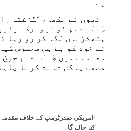
ہے۔
انھوں نے لکھا، ‘گزشتہ را
طالب علم کو نیوارک ایئرپ
ہتھکڑیاں لگا کر رو رہا تھا
نے خود کو بے بس محسوس کیا
معاملے میں طالب علم چیخ ر
مجھے پاگل ثابت کرنا چاہت
‘امریکی صدرٹرمپ کے خلاف مقدمہ 
کیا جائے گا