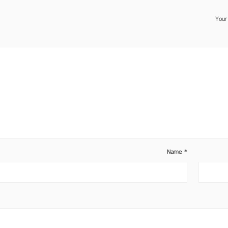
Your
Name
*