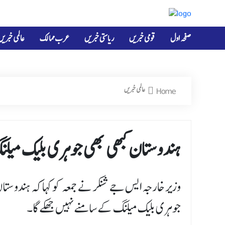
صفحہ اول
قومی خبریں
ریاستی خبریں
عرب ممالک
عالمی خبریں
Home
عالمی خبریں
ہندوستان کبھی بھی جوہری بلیک میل
وزیر خارجہ ایس جے شنکر نے جمعہ کو کہا کہ ہندوست
جوہری بلیک میلنگ کے سامنے نہیں جھکے گا۔