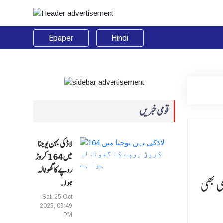
Epaper
Hindi
قومی خبریں
لاڈکی بہن یوجنا
میں 164 کروڑ
روپے کا گھوٹالہ
ی بھی
ہوا…
Sat, 25 Oct
2025, 09:49
PM