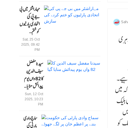
مہاراشٹر میں بی
جے پی کی
Sah
اتحادی پارٹیوں
کو ختم…
وہری
Sat, 25 Oct
2025, 09:42
PM
سیدنا مفضل
سیف الدین
اہیے۔
کا 82 واں یوم
پیدائش منایا…
کہ میں
Sun, 12 Oct
 بلیک
2025, 10:23
PM
یں
سماج وادی
لک کو
پارٹی کی