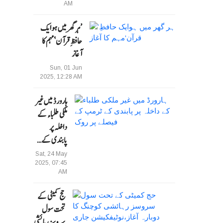
AM
’ہر گھر میں ہوایک
حافظِ قرآن‘مہم کا
آغاز
Sun, 01 Jun
2025, 12:28 AM
ہارورڈ میں غیر
ملکی طلباء کے
داخلہ پر
پابندی کے…
Sat, 24 May
2025, 07:45
AM
حج کمیٹی کے
تحت سول
سروسز رہائشی