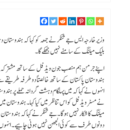
وزیر خارجہ ایس جے شنکر نے جمعہ کو کہا کہ ہندوستان 
بلیک میلنگ کے سامنے نہیں جھکے گا۔
اپنے جرمن ہم منصب جون ویڈفل کے ساتھ مشترکہ پریس 
ہندوستان پاکستان کے ساتھ خالصتاً دو طرفہ طریقے سے
انہوں نے کہا کہ میں پہلگام دہشت گردانہ حملے پر ہندوستا
نے مسٹر ویڈفل کو اس تناظر میں کیا کہا۔ ہندوستان 
میلنگ کا شکار نہیں ہوگا۔جے شنکر نے کہاکہ ہندوستان 
دونوں طرف سے کوئی الجھن نہیں ہونی چاہیے۔ انہوں نے 