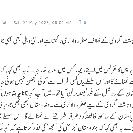
afat
Sat, 24 May 2025, 08:01 AM
0
دہشت گردی کے خلاف صفر رواداری رکھتا ہے اور نئی دہلی کبھی بھی ج
کانفرنس میں اپنے ریمارکس میں، وزیر خارجہ نے یہ بھی کہا، کہ
 نمٹائے گا اور اس سلسلے میںکسی طرف سے کوئی الجھن نہیں ہونی چ
ن کے ردعمل کے فوراً بعد برلن آیا تھا۔ میں آپ کو بتانا چاہتا ہوں 
میں دہشت گردی کے لیے صفر رواداری ہے۔ ہندوستان کبھی بھی جوہری
پاکستان کے ساتھ خالصتاً دو طرفہ طریقے سے نمٹائے گا۔ اس سلسلے م
یہ بھی کہا کہ ہندوستان ’جرمنی کی سمجھ‘ کی قدر کرتا ہے کہ ’ہر م