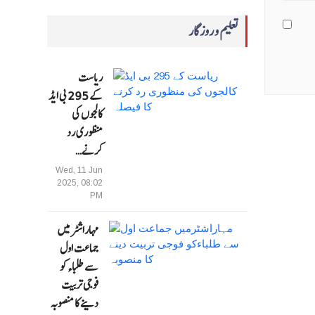
تعلیم و روزگار
ریاست
کے 295 بی ایڈ
کالجوں کی
منظوری رد
کرنے…
Wed, 11 Jun
2025, 08:02
PM
مہاراشٹرمیں
جماعت اول
سے طلباءکو
فوجی تربیت
دینے کا منصوبہ