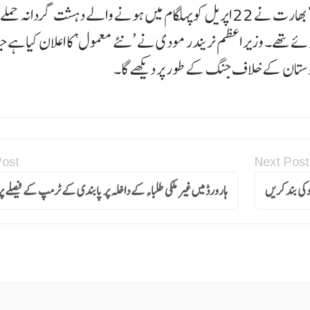
دہشت گردی کے خلاف اپنے دفاع کا حق حاصل ہے۔‘ بھارت نے 22 اپریل کو پہلگام میں ہونے والے دہشت گردانہ
ائم کیا ہے جس میں 26 افراد ہلاک ہوئے تھے۔ وزیر اعظم نریندر مودی نے ’نئے معمول‘ کا اعلان کیا ہ
دوستان کے خلاف جنگ کے طور پر دیکھے گا۔
Post
Next Post
کی بند کریں
ہارورڈ میں غیر ملکی طلباء کے داخلہ پر پابندی کے ٹرمپ کے فیصلے 