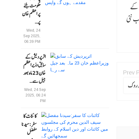
 حملے کے
حکومت بننے
پر اعظم خان
ے جب نئی
پر…
Wed, 24
Sep 2025,
06:39 PM
اترپردیش کے
سابق وزیراعظم
خان 23 ماہ بعد
Prev 
جیل سے…
پر روک
Wed, 24 Sep
2025, 06:24
PM
کائنات کا
سفر:سیدنا
مفضل