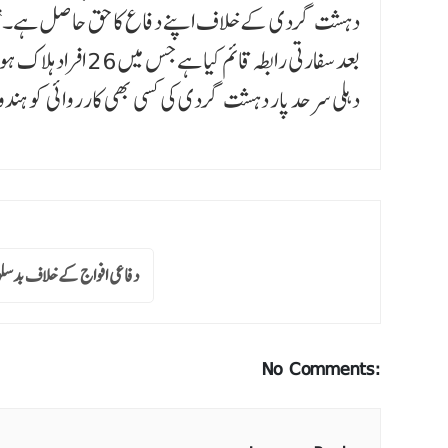
بعد سفارتی رابطہ ق
دہلی سرحد پار دہشت گردی کی کسی بھی کارروائی کو ہن
دفاعی افواج کے خلاف بدسلو
No Comments: