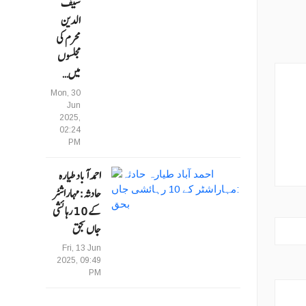
سیف
الدین
محرم کی
مجلسوں
میں…
Mon, 30
Jun
2025,
02:24
PM
احمد آباد طیارہ
حادثہ :مہاراشٹر
کے 10 رہائشی
جاں بحق
Fri, 13 Jun
2025, 09:49
PM