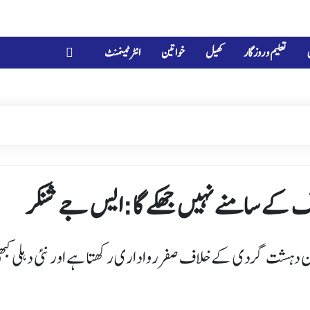
تعلیم و روزگار
کھیل
خواتین
انٹرٹینمنٹ
نگ کے سامنے نہیں جھکے گا:ایس جے شنکر
ان دہشت گردی کے خلاف صفر رواداری رکھتا ہے اور نئی دہلی کبھ