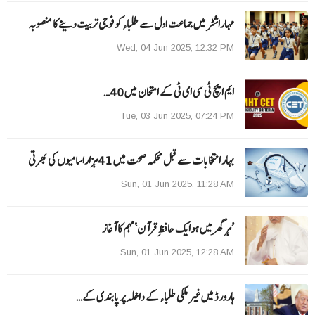
مہاراشٹرمیں جماعت اول سے طلباءکو فوجی تربیت دینے کا منصوبہ
Wed, 04 Jun 2025, 12:32 PM
ایم ایچ ٹی سی ای ٹی کے امتحان میں 40…
Tue, 03 Jun 2025, 07:24 PM
بہار انتخابات سے قبل محکمہ صحت میں 41ہزاراسامیوں کی بھرتی
Sun, 01 Jun 2025, 11:28 AM
’ہر گھر میں ہوایک حافظِ قرآن‘مہم کا آغاز
Sun, 01 Jun 2025, 12:28 AM
ہارورڈ میں غیر ملکی طلباء کے داخلہ پر پابندی کے…