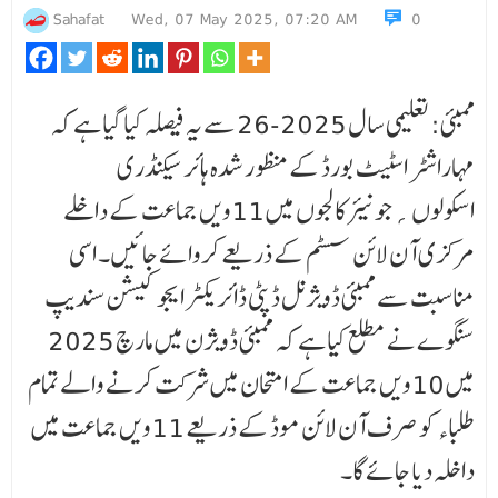
Sahafat
Wed, 07 May 2025, 07:20 AM
0
ممبئی: تعلیمی سال 2025-26 سے یہ فیصلہ کیا گیا ہے کہ
مہاراشٹر اسٹیٹ بورڈ کے منظور شدہ ہائر سیکنڈری
اسکولوں؍جونیئر کالجوں میں 11ویں جماعت کے داخلے
مرکزی آن لائن سسٹم کے ذریعے کروائے جائیں۔ اسی
مناسبت سے ممبئی ڈویژنل ڈپٹی ڈائریکٹر ایجوکیشن سندیپ
سنگوے نے مطلع کیا ہے کہ ممبئی ڈویژن میں مارچ 2025
میں 10ویں جماعت کے امتحان میں شرکت کرنے والے تمام
طلباء کو صرف آن لائن موڈ کے ذریعے 11ویں جماعت میں
داخلہ دیا جائے گا۔