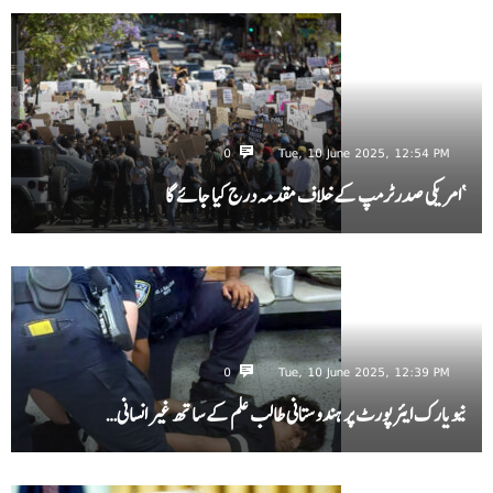
0
Tue, 10 June 2025, 12:54 PM
‘امریکی صدرٹرمپ کے خلاف مقدمہ درج کیا جائے گا
0
Tue, 10 June 2025, 12:39 PM
نیویارک ایئرپورٹ پر ہندوستانی طالب علم کے ساتھ غیر انسانی…