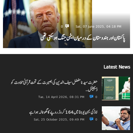
0
Sat, 07 June 2025, 04:18 PM
پاکستان اور ہندوستان کے درمیان ایٹمی جنگ ہو سکتی تھی
Latest News
حضرت سیدنا مفضل سیف الدین کی بصیرت کے تحت قرآنی تلاوت کو
ڈیجیٹل…
Tue, 14 April 2026, 08:31 PM
0
لاڈکی بہن یوجنا میں 164 کروڑ روپے کا گھوٹالہ ہوا ہے
Sat, 25 October 2025, 09:49 PM
0