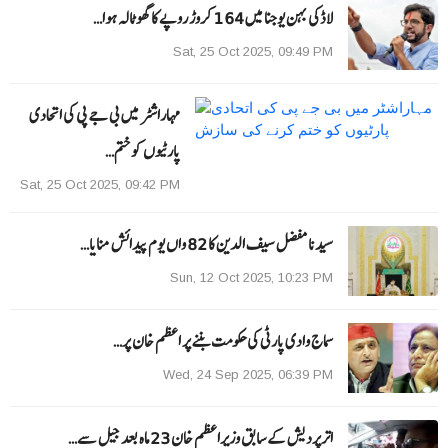
لاڈکی بہن یوجنا میں 164 کروڑ روپے کا گھوٹالہ ہوا…
Sat, 25 Oct 2025, 09:49 PM
مہاراشٹر میں بی جے پی کی اتحادی
پارٹیوں کو ختم…
Sat, 25 Oct 2025, 09:42 PM
سیدنا مفضل سیف الدین کا 82 واں یوم پیدائش منایا…
Sun, 12 Oct 2025, 10:23 PM
سماج وادی پارٹی کی حکومت بننے پر اعظم خان پر…
Wed, 24 Sep 2025, 06:39 PM
اترپردیش کے سابق وزیراعظم خان 23 ماہ بعد جیل سے…