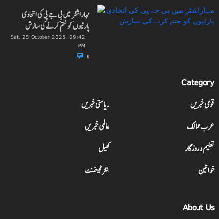
مہاراشٹر میں بی جے پی کی اتحادی
پارٹیوں کو ختم کرنے کی سازش
Sat, 25 October 2025, 09:42
PM
0
Category
قومی خبریں
ریاستی خبریں
عرب ممالک
عالمی خبریں
تعلیم و روزگار
کھیل
خواتین
انٹرٹینمنٹ
About Us