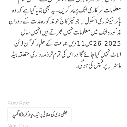
معلومات سرکاری لنک پر پُر کریں۔ یہ بھی بتایا گیا ہے کہ وہ
ہائر سیکنڈری اسکول؍جونیئر کالج جو مذکورہ مدت کے دوران
مذکورہ لنک میں معلومات نہیں بھرتے ہیں انہیں سال
2025-26 میں 11ویں جماعت کے طلباء کو آن لائن
الاٹ نہیں کیا جائے گا اور اس کی تمام تر ذمہ داری متعلقہ ہیڈ
ماسٹر؍پرنسپل کی ہوگی۔
Prev Post
میٹھی ندی کی صفائی پر ایک ہزارکروڑکا گھپلہ
Next Post