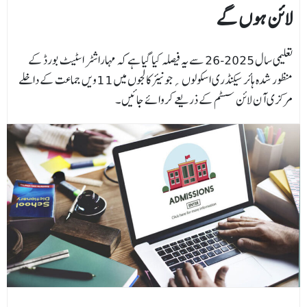
لائن ہوں گے
تعلیمی سال 2025-26 سے یہ فیصلہ کیا گیا ہے کہ مہاراشٹر اسٹیٹ بورڈ کے
منظور شدہ ہائر سیکنڈری اسکولوں؍جونیئر کالجوں میں 11ویں جماعت کے داخلے
مرکزی آن لائن سسٹم کے ذریعے کروائے جائیں۔