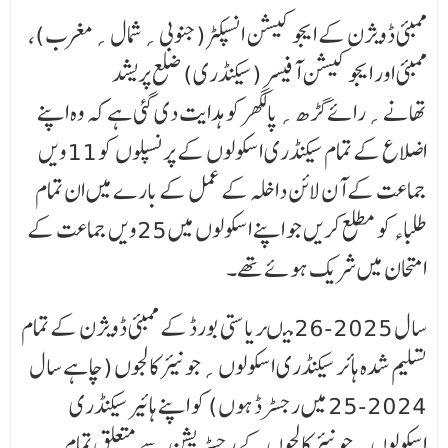
ممبئی ڈویژن کے ایجوکیشن انسپکٹر (جنوبی؍شمال؍مغرب)،
ممبئی اور ایجوکیشن آفیسر (سیکنڈری) ضلع پریشد
تھانے؍رائے گڑھ؍پالگھر کو ہدایت دی گئی ہے کہ وہ اپنے
اضلاع کے تمام سیکنڈری اسکولوں کے پرنسپلوں کو 11ویں
جماعت کے آن لائن داخلہ کے عمل کے بارے میں ان تمام
طلباء کو مطلع کریں جو اپنے اسکولوں میں 25ویں جماعت کے
امتحان میں شریک ہوئے تھے۔
سال 2025-26 میںریاستی بورڈ کے ممبئی ڈویژن کے تمام
تسلیم شدہ ہائر سیکنڈری اسکولوں؍جونیئر کالجوں (چاہے سال
2024-25 میں رجسٹرڈ ہوں) کو اپنے ہائیر سیکنڈری
اسکولوں؍جونیئر کالجوں کے رجسٹریشن سے متعلق تمام