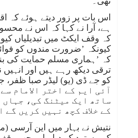
تھی۔
اس بات پر زور دیتے ہوئے کہ اق
ہے، آرا نے کہا کہ اس نے محسو
کہ وقف ایکٹ میں تبدیلیاں کیو
کیونکہ ’ضرورت مندوں کو فوائد
کہ ’ہماری مسلم حمایت کی بنیا
ترقی دیکھ رہے ہیں اور انہیں 
آئی ایم کے اختر الامام سے
ساتھ ایک میٹنگ کی، جہاں ا
کے خلاف کچھ نہیں کریں گے 
نتیش نے بہار میں این آرسی (
کو مسترد کر دیا۔ اور جب وقف ق