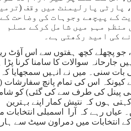
، پارٹی پارلیمنٹ میں وقف (ترمی
ت کے پیچھے وجوہات کی وضاحت کے
 منظم مہم میں شامل کرکے مسلم
ے کی امید رکھتی ہے۔
ا، جو پچھلے کچھ ہفتوں سے اس آؤٹ ریچ
یں جارحانہ سوالات کا سامنا کرنا پڑا 
 بات سنی۔ میں نے انہیں سمجھایا کہ
ے کیونکہ اس کی تمام پانچ سفارشات 
مانی پینل کی طرف سے کی گئی) کو شام
کہتی ہوں کہ نتیش کمار اپنے بہترین
 عیاں رہے کہ آرا اسمبلی انتخابات م
ی پی آئی (ایم ایل) ایل 2020 کے انتخابات میں دمراون سیٹ سے ہا