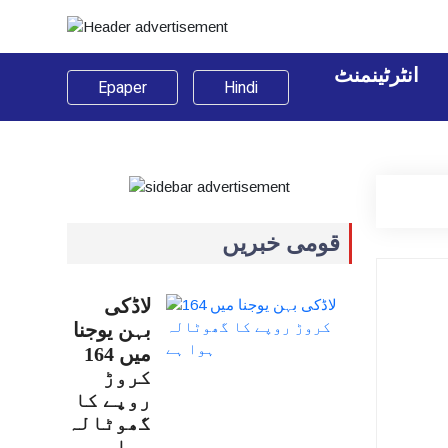
انٹرٹینمنٹ
Epaper
Hindi
قومی خبریں
لاڈکی
بہن یوجنا
میں 164
کروڑ
روپے کا
گھوٹالہ
ہوا…