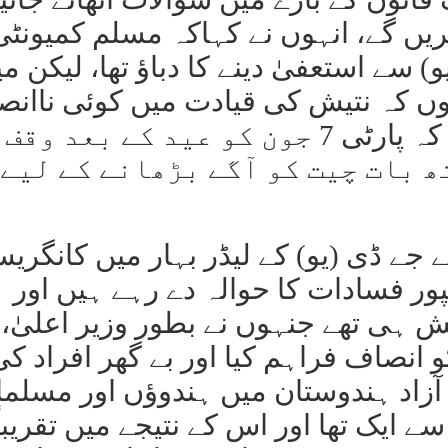
یں گے، انہوں نے کہاکہ مسلم کمیونٹی
ے استعفیٰ دینے کا دباؤ تھا، لیکن م
ہوں کہ نتیش کی قیادت میں کوئی ناانص
نہیں ہوگی، انہوں نے مزید کہا کہ پارٹی 7 جون کو عید کے بعد وقف
 بات چیت کو آگے بڑھانے کے لیے
 جے ڈی (یو) کے لیڈر بہار میں کانگری
 1989 کے بھاگلپور فسادات کا حوالہ دے رہے ہیں اور
یش ہی تھے جنہوں نے بطور وزیر اعلیٰ،
انصاف فراہم کیا اور بے گھر افراد کی
 آزاد ہندوستان میں ہندوؤں اور مسلم
 ایک تھا اور اس کے نتیجے میں تقریباً