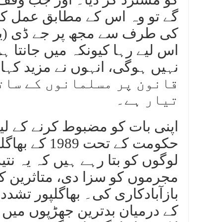
گے تو وہ اس کے مطابق عمل کر
کی طرف سے مجھ پر جے ڈی (یو) س
اس لیے رہا کیونکہ میں جانتا 
قانون پر مسلمانوں کے ساتھ
تیار ہے۔
اپنی بات کو مضبوط کرنے کے لیے
حکومت کے تحت
لوگوں کو بتا رہے ہیں کہ یہ نت
مجرموں کو سزا دی، متاثرین کو 
بازآبادکاری کی۔ بھاگلپور تشدد
کے درمیان بدترین جھڑپوں میں سے