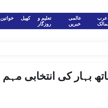
عرب
عالمی
تعلیم و
کھیل
خواتین
مالک
خبریں
روزگار
ھ بہار کی انتخابی مہم