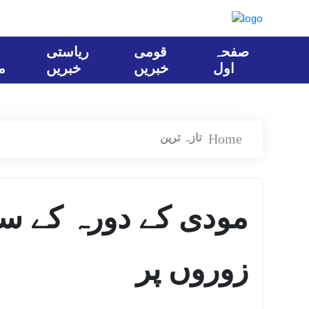
صفحہ
قومی
ریاستی
اول
خبریں
خبریں
م
Home
تازہ ترین
مودی کے دورہ کے سات
زوروں پر