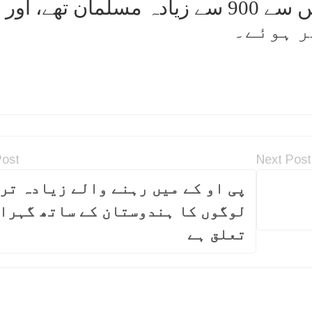
ایک ہزار لوگ مارے گئے، جن میں سے 900 سے زیادہ مسلمان تھے، اور
Post
Next Post
پی او کے میں رہنے والے زیادہ تر
لوگوں کا ہندوستان کے ساتھ گہرا
تعلق ہے