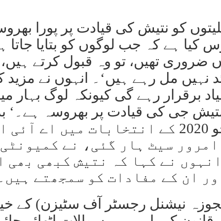
لیتوں کو نتیش کی قیادت پر پورا بھرو
س کیا ہے کہ جب لوگوں کو بتایا جاتا ہ
ں ضروری تھیں، تو وہ قبول کرتے ہیں،
 نہیں مل رہے ہیں‘۔ انہوں نے مزید ک
د برقرار رہے گی کیونکہ لوگ بہار می
نتیش جی کی قیادت پر بھروسہ ہے۔‘ ب
کو جے ڈی (یو) لیڈر صبا ظفر، جو 2020 کے انتخابات میں اے آئ
 امرور سیٹ ہار گئی، نے کمیونٹی 
نہوں نے کہا کہ نتیش کبھی بھی ا
اور ان کے مفادات کو سمجھتے ہیں۔
مجوزہ نیشنل رجسٹر آف سٹیزن) کے خی
انون کے بارے میں سوالات اٹھائے جائی