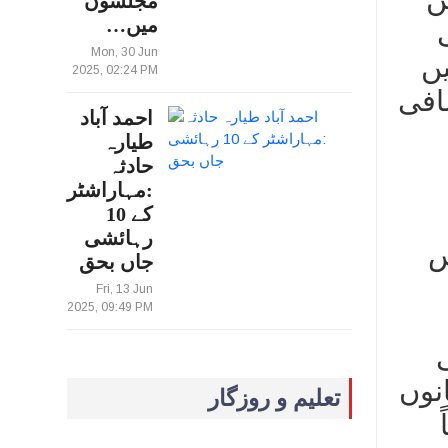
مجلسوں
میں…
Mon, 30 Jun
یں
2025, 02:24 PM
افی
احمد آباد
طیارہ
حادثہ
:مہاراشٹر
کے 10
رہائشی
س
جاں بحق
Fri, 13 Jun
2025, 09:49 PM
انوں
تعلیم و روزگار