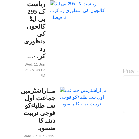
ریاست
کے 295
بی ایڈ
کالجوں
کی
منظوری
رد
کرنے…
Wed, 11 Jun
Prev 
2025, 08:02
PM
مہاراشٹرمیں
جماعت اول
سے طلباءکو
فوجی تربیت
دینے کا
منصوبہ
Wed, 04 Jun 2025,