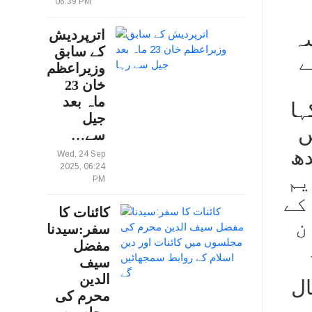
06:39 PM
اترپردیش
سہ
کے سابق
ے
وزیراعظم
خان 23
ماہ بعد
ہا
جیل
ں
سے…
دھ
Wed, 24 Sep
2025, 06:24
ی ایم
PM
کے
کائنات کا
ن
سفر:سیدنا
مفضل
سیف
الدین
ال
محرم کی
ں