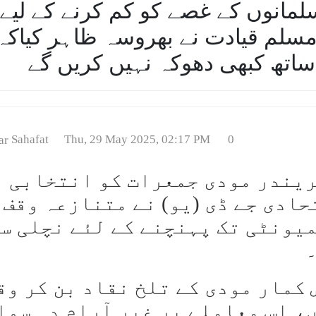
لمانوں کے غصے کو کم کرنے کے لیے
، مسلم قیادت نے بھروسہ ظاہر کیاکہ
ساتھ کبھی دھوکہ نہیں کریں گے
Sahafat
Thu, 29 May 2025, 02:17 PM
0
ریندر مودی جمعرات کو انتخابی
ادی جے ڈی (یو) نے متنازعہ وقف
میونٹی تک پہنچنے کے لئے نچلی س
۔
کمار مودی کے تلخ نقاد بن کر وقت
، اس معاملے پر غیر آرام دہ سوال