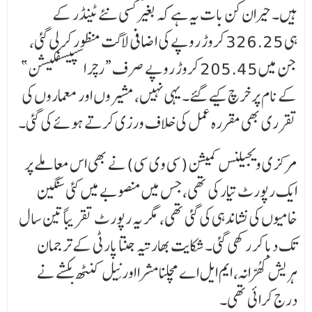
ہیں۔ حیران کن بات یہ ہے کہ بغیر کسی نئے ٹینڈر کے
ہی 326.25 کروڑ روپے کی اضافی لاگت منظور کر لی گئی،
جن میں 205.45 کروڑ روپے صرف “رچر اسپیسفکیشن”
کے نام پر خرچ کیے گئے۔ یہی نہیں، مشیروں اور معماروں کی
تقرری بھی مقررہ عمل کی خلاف ورزی کرتے ہوئے کی گئی۔
مرکزی ویجیلنس کمیشن (سی وی سی) نے بھی اس معاملے پر
ایک رپورٹ تیار کی تھی، جس میں منصوبے میں کئی سنگین
خامیوں کی نشاندہی کی گئی تھی، مگر یہ رپورٹ تقریباً تین سال
تک دبا کر رکھی گئی۔ شکایت بھارتیہ جنتا پارٹی کے ترجمان
ہریش کھُرّانہ، ایم ایل اے کپل مشرا اور نِیل کنٹھ بکشے نے
درج کرائی تھی۔