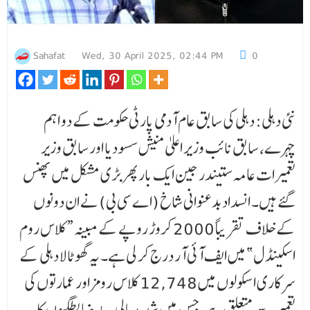
Sahafat
Wed, 30 April 2025, 02:44 PM
0
نئی دہلی: دہلی کی سابق عام آدمی پارٹی حکومت کے دو اہم
چہرے، سابق نائب وزیر اعلیٰ منیش سسودیا اور سابق وزیر
تعمیرات عامہ ستیندر جین ایک بار پھر بڑی مشکل میں پھنس
گئے ہیں۔ انسداد بدعنوانی شاخ (اے سی بی) نے ان دونوں
کے خلاف تقریباً 2000 کروڑ روپے کے مبینہ “کلاس روم
اسکینڈل” میں ایف آئی آر درج کر لی ہے۔ یہ گھوٹالا دہلی کے
سرکاری اسکولوں میں 12,748 کلاس رومز اور عمارتوں کی
تعمیر سے متعلق ہے، جس میں شدید مالی بے ضابطگیوں کا