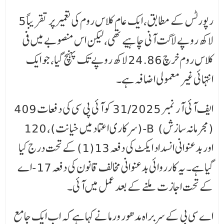
رپورٹس کے مطابق، ایک عام کلاس روم کی تعمیر پر تقریباً 5
لاکھ روپے لاگت آنی چاہیے تھی، لیکن اس منصوبے میں فی
کلاس روم خرچ 24.86 لاکھ روپے تک پہنچ گیا، جو ایک
انتہائی غیر معمولی اضافہ ہے۔
ایف آئی آر نمبر 31/2025 کو آئی پی سی کی دفعات 409
(سرکاری اعتماد میں خیانت)، 120-B (مجرمانہ سازش)
اور بدعنوانی انسداد ایکٹ کی دفعہ 13(1) کے تحت درج کیا
گیا ہے۔ یہ کارروائی بدعنوانی مخالف قانون کی دفعہ 17-اے
کے تحت اجازت ملنے کے بعد عمل میں آئی۔
اے سی بی کے سربراہ مدھور ورما نے کہا ہے کہ اب ایک جامع