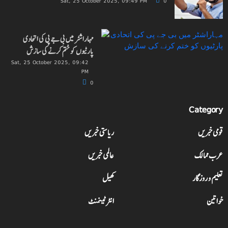
Sat, 25 October 2025, 09:49 PM
0
مہاراشٹر میں بی جے پی کی اتحادی
پارٹیوں کو ختم کرنے کی سازش
Sat, 25 October 2025, 09:42
PM
0
Category
قومی خبریں
ریاستی خبریں
عرب ممالک
عالمی خبریں
تعلیم و روزگار
کھیل
خواتین
انٹرٹینمنٹ