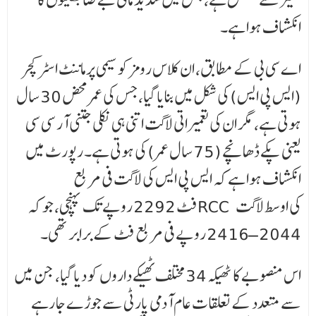
انکشاف ہوا ہے۔
اے سی بی کے مطابق، ان کلاس رومز کو سیمی پرماننٹ اسٹرکچر
(ایس پی ایس) کی شکل میں بنایا گیا، جس کی عمر محض 30 سال
ہوتی ہے، مگر ان کی تعمیراتی لاگت اتنی ہی نکلی جتنی آر سی سی
یعنی پکے ڈھانچے (75 سال عمر) کی ہوتی ہے۔ رپورٹ میں
انکشاف ہوا ہے کہ ایس پی ایس کی لاگت فی مربع
فٹ 2292 روپے تک پہنچی، جو کہ RCC کی اوسط لاگت
2044–2416 روپے فی مربع فٹ کے برابر تھی۔
اس منصوبے کا ٹھیکہ 34 مختلف ٹھیکے داروں کو دیا گیا، جن میں
سے متعدد کے تعلقات عام آدمی پارٹی سے جوڑے جا رہے