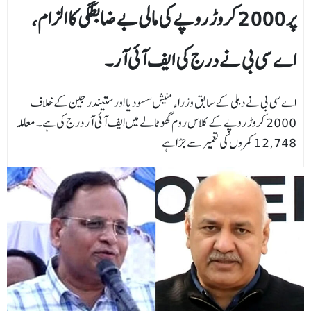
پر 2000 کروڑ روپے کی مالی بے ضابطگی کا الزام،
اے سی بی نے درج کی ایف آئی آر۔
اے سی بی نے دہلی کے سابق وزراء منیش سسودیا اور ستیندر جین کے خلاف
2000 کروڑ روپے کے کلاس روم گھوٹالے میں ایف آئی آر درج کی ہے۔ معاملہ
12,748 کمروں کی تعمیر سے جڑا ہے