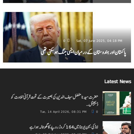
0
Sat, 07 June 2025, 04:18 PM
پاکستان اور ہندوستان کے درمیان ایٹمی جنگ ہو سکتی تھی
Latest News
حضرت سیدنا مفضل سیف الدین کی بصیرت کے تحت قرآنی تلاوت کو
ڈیجیٹل…
Tue, 14 April 2026, 08:31 PM
0
لاڈکی بہن یوجنا میں 164 کروڑ روپے کا گھوٹالہ ہوا ہے