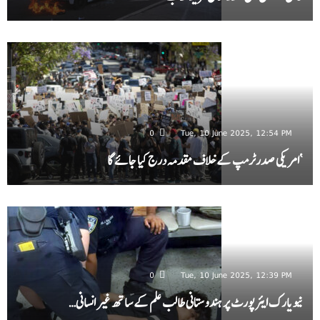
0
Tue, 10 June 2025, 12:54 PM
‘امریکی صدرٹرمپ کے خلاف مقدمہ درج کیا جائے گا
0
Tue, 10 June 2025, 12:39 PM
نیویارک ایئرپورٹ پر ہندوستانی طالب علم کے ساتھ غیر انسانی…