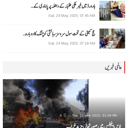
ہارورڈ میں غیر ملکی طلباء کے داخلہ پر پابندی کے…
Sat, 24 May 2025, 07:45 AM
حج کمیٹی کے تحت سول سروسز رہائشی کوچنگ کا دوبارہ…
Sat, 24 May 2025, 07:18 AM
عالمی خبریں
0
Tue, 10 June 2025, 01:04 PM
لاس اینجلس میں صورتحال مزید خراب