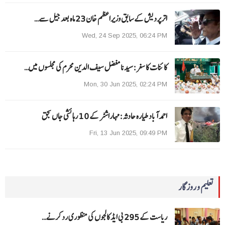
اترپردیش کے سابق وزیراعظم خان 23 ماہ بعد جیل سے…
Wed, 24 Sep 2025, 06:24 PM
کائنات کا سفر:سیدنا مفضل سیف الدین محرم کی مجلسوں میں…
Mon, 30 Jun 2025, 02:24 PM
احمد آباد طیارہ حادثہ :مہاراشٹر کے 10 رہائشی جاں بحق
Fri, 13 Jun 2025, 09:49 PM
تعلیم و روزگار
ریاست کے 295 بی ایڈ کالجوں کی منظوری رد کرنے…