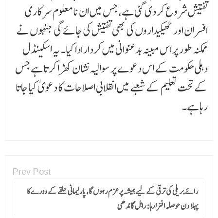
تفتیش شروع کر دی گئی ہے، جس میں ان نامعلوم سرکاری
افسران اور ٹھیکیداروں کی بھی تفتیش کی جائے گی جنہوں نے
ممکنہ طور پر اس مبینہ بدعنوانی میں کردار ادا کیا۔ یہ اسکینڈل
دہلی حکومت کے اس دعوے پر سوالیہ نشان کھڑا کرتا ہے جس
کے تحت تعلیم کے شعبے میں انقلابی اصلاحات کا دعویٰ کیا جاتا
رہا ہے۔
Prev Post
رائے بریلی کی ترقی کے لیے ہمیشہ پرعزم رہوں گا، پارلیمانی حلقے کے دورے کا
پہلا دن حوصلہ افزا رہا: راہل گاندھی