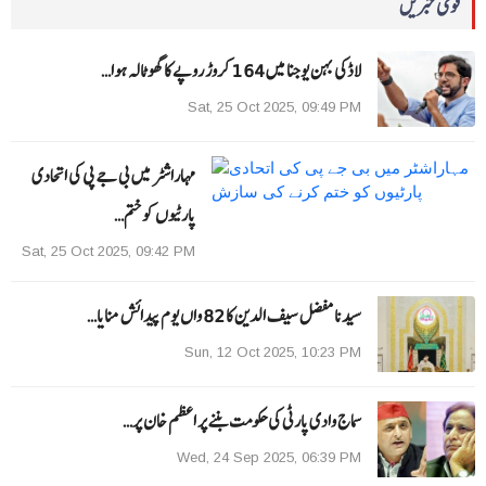
قومی خبریں
لاڈکی بہن یوجنا میں 164 کروڑ روپے کا گھوٹالہ ہوا…
Sat, 25 Oct 2025, 09:49 PM
مہاراشٹر میں بی جے پی کی اتحادی
پارٹیوں کو ختم…
Sat, 25 Oct 2025, 09:42 PM
سیدنا مفضل سیف الدین کا 82 واں یوم پیدائش منایا…
Sun, 12 Oct 2025, 10:23 PM
سماج وادی پارٹی کی حکومت بننے پر اعظم خان پر…
Wed, 24 Sep 2025, 06:39 PM