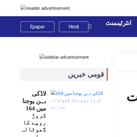
انٹرٹینمنٹ
Epaper
Hindi
قومی خبریں
ت
لاڈکی
بہن یوجنا
میں 164
کروڑ
روپے کا
گھوٹالہ
ہوا…