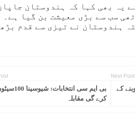
ے یہ بھی کہا کہ ہندوستان جاپان
ھی سب سے بڑی معیشت بن گیا ہے۔
تہ ہندوستان نے تیزی سے قدم بڑھ
Post
Next Post
بنے کے
بی ایم سی انتخابات: شیو
کرے گی مقابلہ