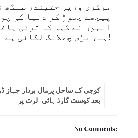
مرکزی وزیر جتیندر سنگھ ن
پیچھے چھوڑ کر دنیا کی چوت
انہوں نے کہا کہ ترقی یاف
ہے، بڑی چھلانگ لگائی ہے!
کوچی کے ساحل پرمال بردار جہاز ڈو
بعد کوسٹ گارڈ ہائی الرٹ پر
No Comments: