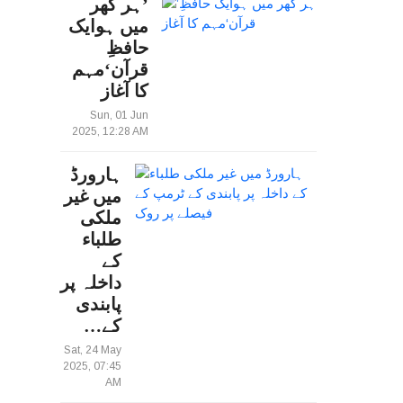
’ہر گھر
میں ہوایک
حافظِ
قرآن‘مہم
کا آغاز
Sun, 01 Jun
2025, 12:28 AM
ہارورڈ
میں غیر
ملکی
طلباء
کے
داخلہ پر
پابندی
کے…
Sat, 24 May
2025, 07:45
AM