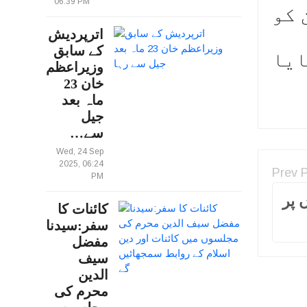
06:39 PM
 کو
اترپردیش
کے سابق
ایا
وزیراعظم
خان 23
ماہ بعد
جیل
سے…
Wed, 24 Sep
2025, 06:24
Prev 
PM
سینا 100سیٹوں پر
کائنات کا
سفر:سیدنا
مفضل
سیف
الدین
محرم کی