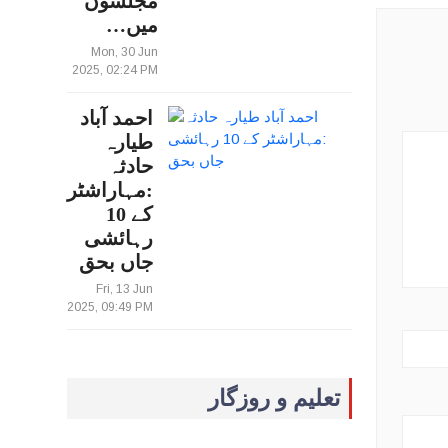
مجلسوں
میں…
Mon, 30 Jun
2025, 02:24 PM
احمد آباد
طیارہ
حادثہ
:مہاراشٹر
کے 10
رہائشی
جاں بحق
Fri, 13 Jun
2025, 09:49 PM
تعلیم و روزگار