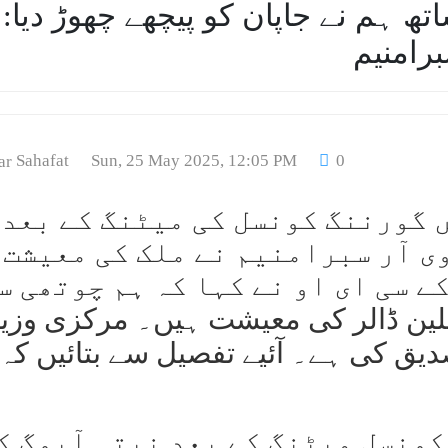
4 ٹریلین
برامنیم
Sahafat
Sun, 25 May 2025, 12:05 PM
0
ہلی: نیتی آیوگ کی 10ویں گورننگ کونسل کی میٹنگ کے بعد
وی آر سبرامنیم نے ملک کی معیشت 
ے سی ای او نے کہا کہ ہم چوتھی س
ی معیشت ہیں۔ ہم 4 ٹریلین ڈالر کی معیشت ہیں۔ مرکزی وزی
یق کی ہے۔ آئیے تفصیل سے بتائیں کہ
ویں گورننگ کونسل میٹنگ کے بعد نیتی آیوگ 