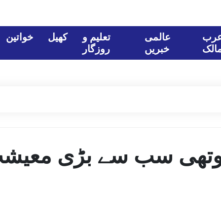
رب
عالمی
تعلیم و
کھیل
خواتین
الک
خبریں
روزگار
چوتھی سب سے بڑی معیش