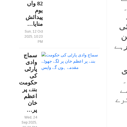
82 واں
یوم
پیدائش
منایا…
ئی
Sun, 12 Oct
ن
2025, 10:23
PM
رہے
سماج
وادی
پارٹی
ی
کی
۔
حکومت
سے
بننے پر
اعظم
رے
خان
پر…
Wed, 24
Sep 2025,