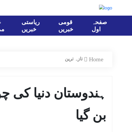
صفحہ
قومی
ریاستی
ع
اول
خبریں
خبریں
مم
Home
تازہ ترین
ہندوستان دنیا کی 
بن گیا