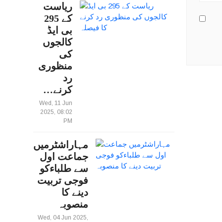
ریاست
کے 295
بی ایڈ
کالجوں
کی
منظوری
رد
کرنے…
Wed, 11 Jun
2025, 08:02
PM
مہاراشٹرمیں
جماعت اول
سے طلباءکو
فوجی تربیت
دینے کا
منصوبہ
Wed, 04 Jun 2025,