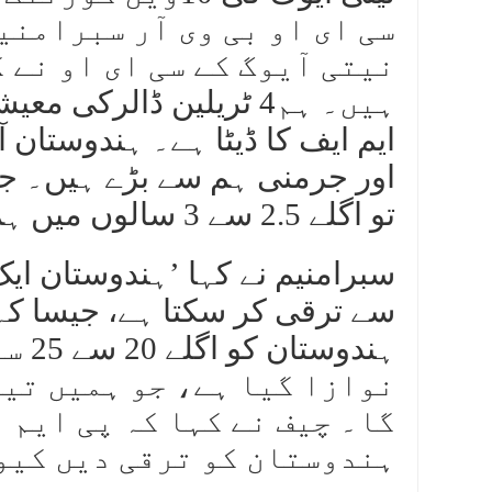
سی ای او بی وی آر سبرامن
نیتی آیوگ کے سی ای او نے 
ہیں۔ ہم4 ٹریلین ڈالرکی 
ایم ایف کا ڈیٹا ہے۔ ہندوستان 
اور جرمنی ہم سے بڑے ہیں۔ جو
تو اگلے 2.5 سے 3 سالوں میں ہم تیسری بڑی معیشت بن جائیں گے۔
سبرامنیم نے کہا ’ہندوستان ای
سے ترقی کر سکتا ہے، جیسا کہ
ہندو
نوازا گیا ہے، جو ہمیں تیز
گا۔ چیف نے کہا کہ پی ایم 
ہندوستان کو ترقی دیں کیو