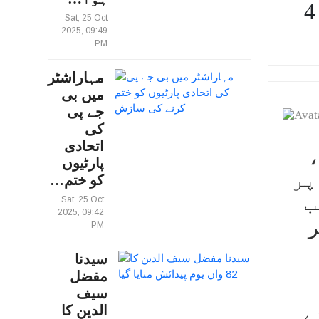
 ڈالر کی معیشت کے ساتھ ہم نے جاپان کو پیچھے چھوڑ دیا:
Sat, 25 Oct
2025, 09:49
PM
مہاراشٹر
میں بی
جے پی
کی
اتحادی
،
پارٹیوں
پر
کو ختم…
ب
Sat, 25 Oct
2025, 09:42
ر
PM
سیدنا
مفضل
سیف
کے
الدین کا