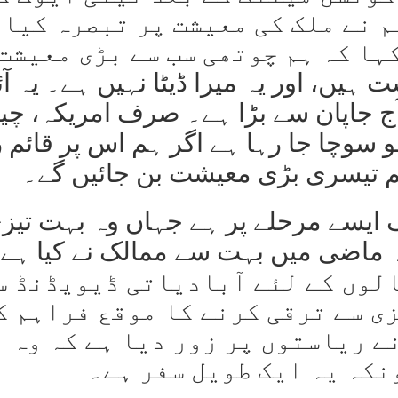
یم نے ملک کی معیشت پر تبصرہ کیا۔
کہا کہ ہم چوتھی سب سے بڑی معیشت
معیشت ہیں، اور یہ میرا ڈیٹا نہیں ہے۔ یہ آ
آج جاپان سے بڑا ہے۔ صرف امریکہ، چی
 سوچا جا رہا ہے اگر ہم اس پر قائم 
ک ایسے مرحلے پر ہے جہاں وہ بہت تیز
 ماضی میں بہت سے ممالک نے کیا ہے
ستان کو اگلے 20 سے 25 سالوں کے لئے آبادیاتی ڈیویڈنڈ 
ی سے ترقی کرنے کا موقع فراہم ک
نے ریاستوں پر زور دیا ہے کہ وہ
نکہ یہ ایک طویل سفر ہے۔