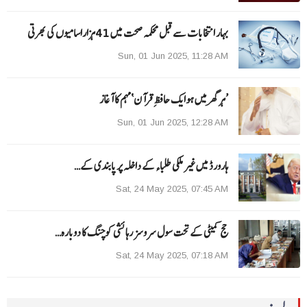
بہار انتخابات سے قبل محکمہ صحت میں 41ہزاراسامیوں کی بھرتی
Sun, 01 Jun 2025, 11:28 AM
’ہر گھر میں ہوایک حافظِ قرآن‘مہم کا آغاز
Sun, 01 Jun 2025, 12:28 AM
ہارورڈ میں غیر ملکی طلباء کے داخلہ پر پابندی کے…
Sat, 24 May 2025, 07:45 AM
حج کمیٹی کے تحت سول سروسز رہائشی کوچنگ کا دوبارہ…
Sat, 24 May 2025, 07:18 AM