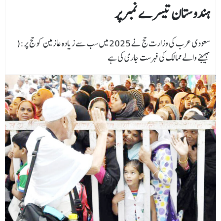
ہندوستان تیسرے نمبر پر
):سعودی عرب کی وزارت حج نے 2025 میں سب سے زیادہ عازمین کو حج پر
بھیجنے والے ممالک کی فہرست جاری کی ہے