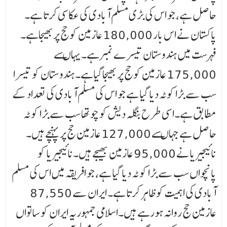
حاصل ہے، جو اس کی بڑی مسلم آبادی کی عکاسی کرتا ہے۔
پاکستان نے اس بار 180,000 عازمین کوحج پربھیجاہے۔
فہرست میں ہندوستان تیسرے نمبرہے۔یہاںسے
175,000 عازمین کوحج پربھیجاگیاہے۔ہندوستان کو تیسرا
سب سے بڑا کوٹہ دیا گیا ہے جو اس کی مسلم آبادی کی تعداد کے
مطابق ہے۔اسی طرح بنگلہ دیش کو چوتھا سب سے بڑا کوٹہ
حاصل ہے جہاںسے 127,000 عازمین حج پرپہنچے ہیں۔
نائیجیریانے 95,000 عازمین بھیجے ہیں۔نائیجیریا کو
پانچواں سب سے بڑا کوٹہ دیا گیا ہے، جو افریقہ میں اس کی مسلم
آبادی کی اہمیت کو ظاہر کرتا ہے۔ ایران سے 87,550
عازمین حج روانہ ہورہے ہیں۔اسلامی جمہوریہ ایران کو ساتواں