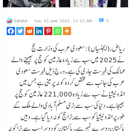
Sahafat
Sun, 01 June 2025, 11:12 AM
0
ریاض،(ایجنسیاں):سعودی عرب کی وزارت حج
نے 2025 میں سب سے زیادہ عازمین کو حج پر بھیجنے والے
ممالک کی فہرست جاری کی ہے۔درج ذیل فہرست سعودی
عرب کی جانب سے مختص کردہ کوٹہ پر مبنی ہے جس میں
انڈونیشیانے سب سے زیادہ 221,000 عازمین کو حج پر
بھیجا ہے۔ دنیا کی سب سے بڑی مسلم آبادی والے ملک کے
طور پر انڈونیشیا کو سب سے بڑا حج کوٹہ دیا گیا ہے۔وہیں
پاکستان دوسرے نمبرہے۔پاکستان کو دوسرا سب سے بڑا کوٹہ