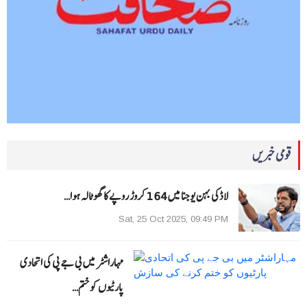
قومی خبریں
لاڈکی بہن یوجنا میں 164 کروڑ روپے کا گھوٹالہ ہوا…
Sat, 25 Oct 2025, 09:49 PM
مہاراشٹر میں بی جے پی کی اتحادی
پارٹیوں کو ختم…