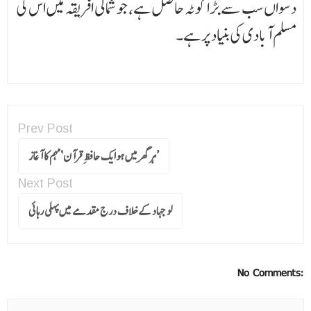
دسواں سب سے بڑا کوٹہ حاصل ہے، جو شمالی افریقہ میں اس کی
مسلم آبادی کی بنیاد پر ہے۔
Prev Post
’ہر گھر میں ہوایک حافظِ قرآن‘مہم کا آغاز
Next Post
لو جہاد کے خلاف درج مقدمے میں پہلی رہائی
No Comments: