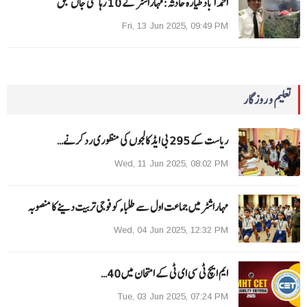
احمد آباد طیارہ حادثہ :مہاراشٹر کے 10 رہائشی جاں بحق
Fri, 13 Jun 2025, 09:49 PM
تعلیم و روزگار
ریاست کے 295 بی ایڈ کالجوں کی منظوری رد کرنے…
Wed, 11 Jun 2025, 08:02 PM
مہاراشٹرمیں جماعت اول سے طلباءکو فوجی تربیت دینے کا منصوبہ
Wed, 04 Jun 2025, 12:32 PM
ایم ایچ ٹی سی ای ٹی کے امتحان میں 40…
Tue, 03 Jun 2025, 07:24 PM