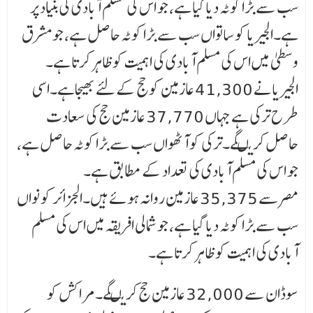
سب سے بڑا کوٹہ دیا گیا ہے، جو اس کی مسلم آبادی کی بنیاد پر
ہے۔الجیریا کو ساتواں سب سے بڑا کوٹہ حاصل ہے، جو مشرق
وسطیٰ میں اس کی مسلم آبادی کی اہمیت کو ظاہر کرتا ہے۔
الجیریانے 41,300 عازمین کوحج کے لئے بھیجاہے۔اسی
طرح ترکی ہے جہاں 37,770 عازمین حج کی سعادت
حاصل کریںگے۔ترکی کو آٹھواں سب سے بڑا کوٹہ حاصل ہے،
جو اس کی مسلم آبادی کی تعداد کے مطابق ہے۔
مصرسے 35,375 عازمین روانہ ہوئے ہیں۔الجزائر کو نواں
سب سے بڑا کوٹہ دیا گیا ہے، جو شمالی افریقہ میں اس کی مسلم
آبادی کی اہمیت کو ظاہر کرتا ہے۔
سوڈان سے 32,000 عازمین حج کریںگے۔مراکش کو