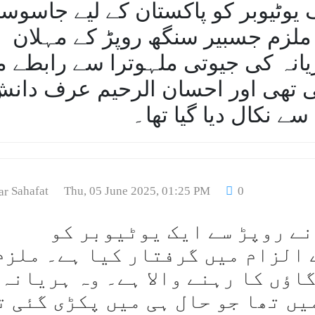
 یوٹیوبر کو پاکستان کے لیے جاسوس
۔ ملزم جسبیر سنگھ روپڑ کے مہلان
ریانہ کی جیوتی ملہوترا سے رابطے م
ی تھی اور احسان الرحیم عرف دان
 نکال دیا گیا تھا۔
Sahafat
Thu, 05 June 2025, 01:25 PM
0
ے روپڑ سے ایک یوٹیوبر کو
 الزام میں گرفتار کیا ہے۔ ملزم
اؤں کا رہنے والا ہے۔ وہ ہریانہ 
ں تھا جو حال ہی میں پکڑی گئی ت