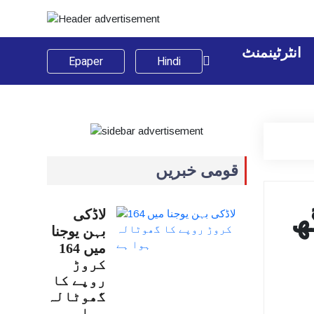
انٹرٹینمنٹ
Epaper
Hindi
قومی خبریں
ھ
لاڈکی
بہن یوجنا
میں 164
کروڑ
روپے کا
گھوٹالہ
ہوا…