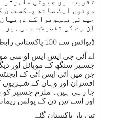
تقریب میں جیوتی ملہوترا س
دونوں ایک ساتھ پاکستان گ
جیوتی ملہوترا کے درمیان ا
ان پٹ کی تفصیلات ملی ہیں۔
ڈیوائس سے 150 پاکستانی رابطے ملے
اے آئی جی ایس ایس او سی موہا
جن میں آئی ایس آئی کے ایجنٹ
افسران اور وہاں کے شہریوں ک
جا رہی ہیں۔ ملزم جسبیر کو ب
اور اسے تین دن کے پولس ریمانڈ پ
تین بار پاکستان گئے