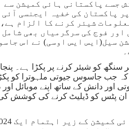
ش جسے پاکستانی ہائی کمیشن سے
ر پاکستان کی خفیہ ایجنسی آئی 
معلومات شیئر کرنے کا الزام ہے، 
 اور فوج کی سرگرمیاں بھی شامل
ن سیل(ایس ایس اوسی) نے اس جاسو
۔
سنگھ کو شیئر کرنے پر پکڑا ہے۔ پنج
 کہ جب جاسوس جیوتی ملہوترا کو پکڑ
تی اور دانش کے ساتھ اپنے موبائل اور 
س ان پٹس کو ڈیلیٹ کرنے کی کوشش کی
2024 میں جسبیر نے پاکستانی ہائی کمیشن کے