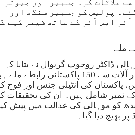
ے ملاقات کی۔ جسبیر اور جیوتی
ئے۔ پولیس کو جسبیر سنگھ اور
ٓئی ایس آئی کے ساتھ شیئر کیے گ
لی ڈاکٹر روجوت گریوال نے بتایا کہ
جسبیر سنگھ کے موبائل اور دیگر آلات سے 150 پاکستانی رابطے م
س، پاکستان کی انٹیلی جنس اور فوج ک
ے نمبر شامل ہیں۔ ان کی تحقیقات ک
دھ کو موہالی کی عدالت میں پیش کیا 
ر بھیج دیا گیا۔