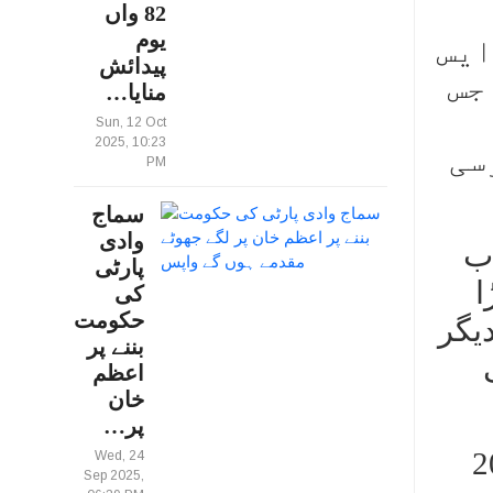
82 واں
یوم
ایس
پیدائش
جس
منایا…
Sun, 12 Oct
2025, 10:23
سی
PM
سماج
وادی
اب
پارٹی
ا
کی
حکومت
دیگر
بننے پر
اعظم
خان
پر…
 زیر اہتمام ایک
Wed, 24
Sep 2025,