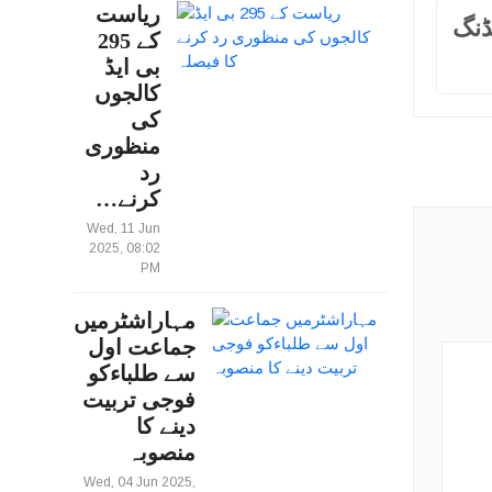
ریاست
ڈنگ
کے 295
بی ایڈ
کالجوں
کی
منظوری
رد
کرنے…
Wed, 11 Jun
2025, 08:02
PM
مہاراشٹرمیں
جماعت اول
سے طلباءکو
فوجی تربیت
دینے کا
منصوبہ
Wed, 04 Jun 2025,