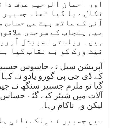
اور احسان الرحیم عرف دان
نکال دیا گیا تھا۔ جسبیر پ
آئی کے ساتھ بہت سی حساس 
میں پنجاب کے سرحدی علاقوں
ہیں۔ ریاستی اسپیشل آپریش
نیٹ ورک کو بے نقاب کیا ہے
آپریشن سیل نے جاسوس جسبیر 
کے ڈی جی پی گورو یادو نے کہا
گیا تو ملزم جسبیر سنگھ نے جیو
آلات میں شیئر کیے گئے حسا
لیکن وہ ناکام رہا۔