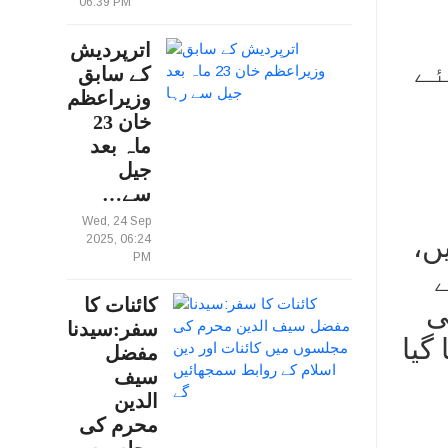
06:39 PM
اترپردیش
ئے
کے سابق
وزیراعظم
خان 23
ماہ بعد
جیل
سے…
Wed, 24 Sep
لے ہیں،
2025, 06:24
PM
ے
کائنات کا
ی
سفر:سیدنا
گیا
مفضل
سیف
الدین
محرم کی