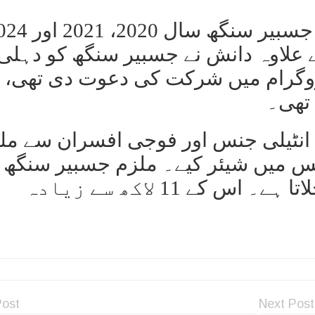
ڈی جی پی گورو یادو نے کہا کہ جسبیر سنگھ س
کے علاوہ دانش نے جسبیر سنگھ کو دہلی
روگرام میں شرکت کی دعوت دی تھی،
تھی۔
انٹیلی جنس اور فوجی افسران سے ملو
آپس میں شیئر کیے۔ ملزم جسبیر سنگھ 
محل کے نام سے یوٹیوب چینل چلاتا ہے۔ اس کے 11 لاکھ سے زیادہ
Post
Next Post