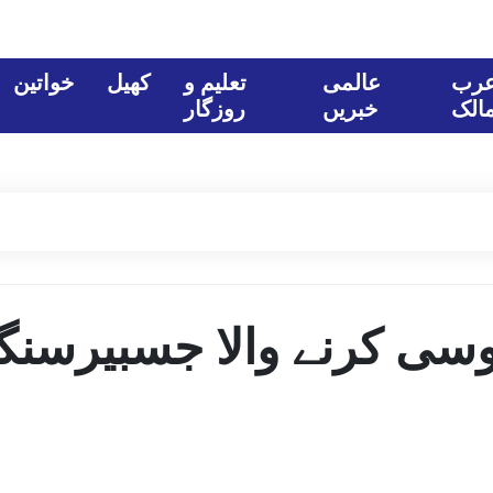
رب
عالمی
تعلیم و
کھیل
خواتین
الک
خبریں
روزگار
وسی کرنے والا جسبیرسنگ