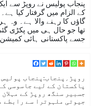
پنجاب پولیس نے روپڑ سے ایک
کے الزام میں گرفتار کیا ہے
گاؤں کا رہنے والا ہے۔ وہ ہ
تھا جو حال ہی میں پکڑی گئ
جسے پاکستانی ہائی کمیشن سے
روپڑ؍پنجاب:پنجاب پولیس ن
پاکستان کے لیے جاسوسی کے
جسبیر سنگھ روپڑ کے مہلان گ
جیوتی ملہوترا سے رابطے می