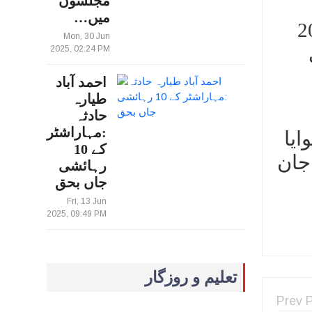
مجلسوں
میں…
ال 2020، 2021 اور 2024
Mon, 30 Jun
2025, 02:24 PM
احمد آباد
طیارہ
حادثہ
:مہاراشٹر
ایا
کے 10
جان
رہائشی
جاں بحق
Fri, 13 Jun
2025, 09:49 PM
تعلیم و روزگار
Prev 