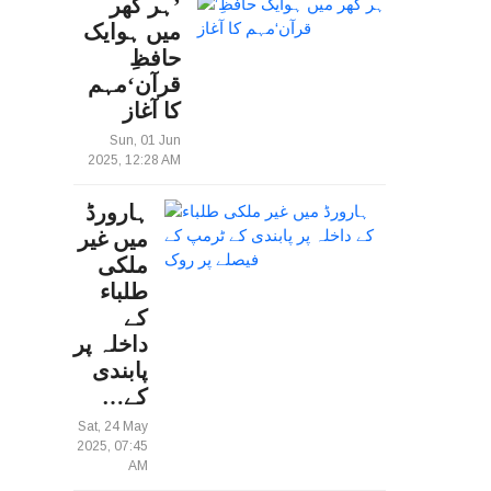
’ہر گھر
میں ہوایک
حافظِ
قرآن‘مہم
کا آغاز
Sun, 01 Jun
2025, 12:28 AM
ہارورڈ
میں غیر
ملکی
طلباء
کے
داخلہ پر
پابندی
کے…
Sat, 24 May
2025, 07:45
AM