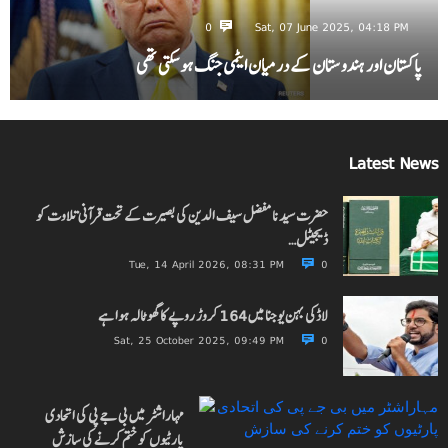
0
Sat, 07 June 2025, 04:18 PM
پاکستان اور ہندوستان کے درمیان ایٹمی جنگ ہو سکتی تھی
Latest News
حضرت سیدنا مفضل سیف الدین کی بصیرت کے تحت قرآنی تلاوت کو
ڈیجیٹل…
Tue, 14 April 2026, 08:31 PM
0
لاڈکی بہن یوجنا میں 164 کروڑ روپے کا گھوٹالہ ہوا ہے
Sat, 25 October 2025, 09:49 PM
0
مہاراشٹر میں بی جے پی کی اتحادی
پارٹیوں کو ختم کرنے کی سازش