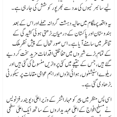
لیے سائبر ٹیموں کی مدد سے بھرپور کوشش کی جا رہی ہے ۔
یہ واقعہ پہلگام میں حالیہ دہشت گردانہ حملے اور اس کے بعد
ہندوستان اور پاکستان کے درمیان بڑھتی ہوئی کشیدگی کے
تناظر میں سامنے آیا ہے ۔ اس صورتحال کے پیش نظر ملک
کے تمام بڑے شہروں میں حفاظتی اقدامات مزید سخت کر دیے
گئے ہیں، جس کے نتیجے میں کئی پروازیں منسوخ کی گئی ہیں اور
ریلوے اسٹیشنوں، ہوائی اڈوں اور اہم عوامی مقامات پر سیکورٹی
بڑھا دی گئی ہے ۔
اسی پس منظر میں پیر کو مہاراشٹر کے وزیر اعلیٰ دیویندر فڑنویس
نے مسلح افواج کے اعلیٰ عہدیداروں کے ساتھ ایک اعلیٰ سطحی