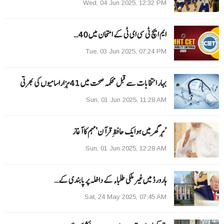
Wed, 04 Jun 2025, 12:32 PM
ایم ایچ ٹی سی ای ٹی کے امتحان میں 40…
Tue, 03 Jun 2025, 07:24 PM
بہار انتخابات سے قبل محکمہ صحت میں 41ہزاراسامیوں کی بھرتی
Sun, 01 Jun 2025, 11:28 AM
’ہر گھر میں ہوایک حافظِ قرآن‘مہم کا آغاز
Sun, 01 Jun 2025, 12:28 AM
ہارورڈ میں غیر ملکی طلباء کے داخلہ پر پابندی کے…
Sat, 24 May 2025, 07:45 AM