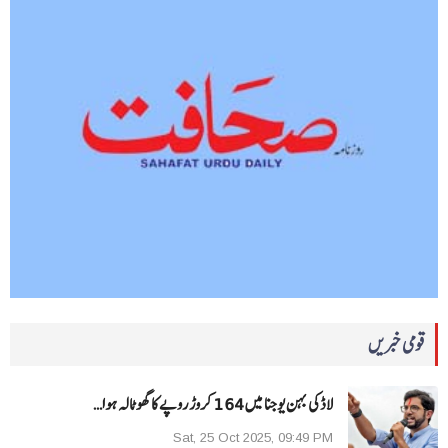
قومی خبریں
لاڈکی بہن یوجنا میں 164 کروڑ روپے کا گھوٹالہ ہوا…
Sat, 25 Oct 2025, 09:49 PM