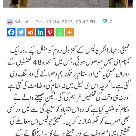
Sahafat
Tue, 13 May 2025, 09:47 PM
0
ممبئی: مہاراشٹر پولیس کے کنٹرول روم کو منگل کے روز ایک
گمنام ای میل موصول ہوئی، جس میں آئندہ 48 گھنٹوں کے
دوران ممبئی یا کسی اور مقام پر ممکنہ بم دھماکے کی وارننگ دی
گئی ہے ۔ اگرچہ اس ای میل میں نہ مقام کی وضاحت کی گئی ہے
اور نہ ہی وقت کی تفصیل فراہم کی گئی، لیکن بھیجنے والے نے
حکام کو متنبہ کیا ہے کہ وہ اس انتباہ کو سنجیدگی سے لیں اور کسی
بھی خطرے کو نظرانداز نہ کریں۔ ممبئی پولیس اس معاملے کی
تفتیش میں مصروف ہے اور بھیجنے والے کا سراغ لگانے کے