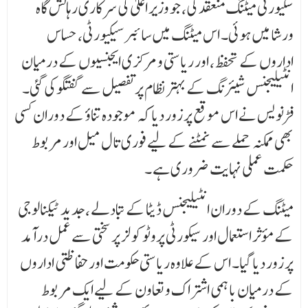
سکیورٹی میٹنگ منعقد کی، جو وزیر اعلیٰ کی سرکاری رہائش گاہ
ورشا میں ہوئی۔ اس میٹنگ میں سائبر سیکیورٹی، حساس
اداروں کے تحفظ، اور ریاستی و مرکزی ایجنسیوں کے درمیان
انٹیلیجنس شیئرنگ کے بہتر نظام پر تفصیل سے گفتگو کی گئی۔
فڑنویس نے اس موقع پر زور دیا کہ موجودہ تناؤ کے دوران کسی
بھی ممکنہ حملے سے نمٹنے کے لیے فوری تال میل اور مربوط
حکمت عملی نہایت ضروری ہے ۔
میٹنگ کے دوران انٹیلیجنس ڈیٹا کے تبادلے ، جدید ٹیکنالوجی
کے مؤثر استعمال اور سیکورٹی پروٹوکولز پر سختی سے عمل درآمد
پر زور دیا گیا۔ اس کے علاوہ ریاستی حکومت اور حفاظتی اداروں
کے درمیان باہمی اشتراک و تعاون کے لیے ایک مربوط