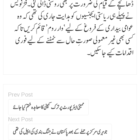
ڈھانچے کے قیام کی ضرورت پر بھی روشنی ڈالی گئی۔ فڑنویس
نے پہلے ہی ریاستی ایجنسیوں کو ہدایت جاری کی تھی کہ وہ
عوامی بیداری کے فروغ کے لیے ‘وار روم’ قائم کریں تاکہ
کسی بھی غیر معمولی صورتِ حال سے نمٹنے کے لیے فوری
اقدامات کیے جا سکیں۔
Prev Post
ممبئی ایئرپورٹ پر ترک کمپنی کا معاہدہ ختم کیا جائے
Next Post
جوہری مرکز پرحملے کے بعدپاکستان نے جنگ بندی کی اپیل کی تھی