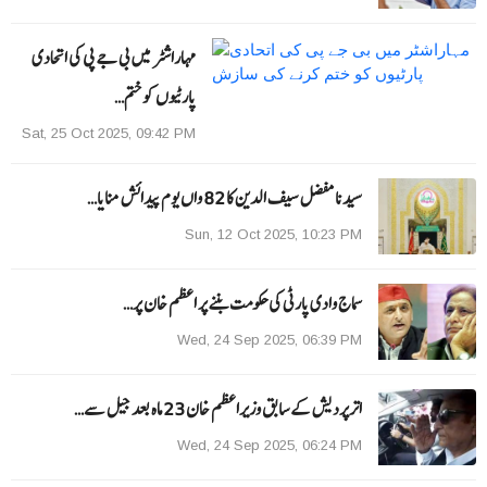
مہاراشٹر میں بی جے پی کی اتحادی
پارٹیوں کو ختم…
Sat, 25 Oct 2025, 09:42 PM
سیدنا مفضل سیف الدین کا 82 واں یوم پیدائش منایا…
Sun, 12 Oct 2025, 10:23 PM
سماج وادی پارٹی کی حکومت بننے پر اعظم خان پر…
Wed, 24 Sep 2025, 06:39 PM
اترپردیش کے سابق وزیراعظم خان 23 ماہ بعد جیل سے…
Wed, 24 Sep 2025, 06:24 PM