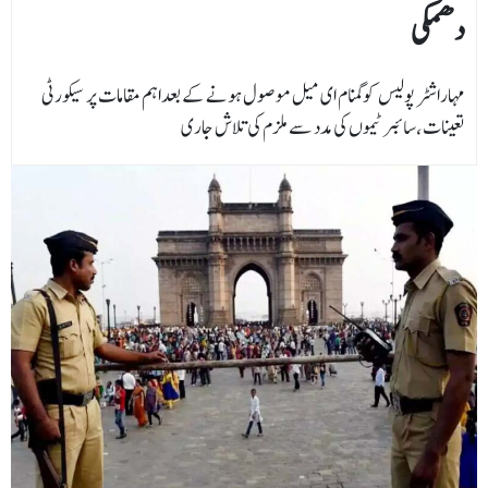
دھمکی
مہاراشٹر پولیس کوگمنام ای میل موصول ہونے کے بعداہم مقامات پر سیکورٹی
تعینات،سائبر ٹیموں کی مدد سے ملزم کی تلاش جاری