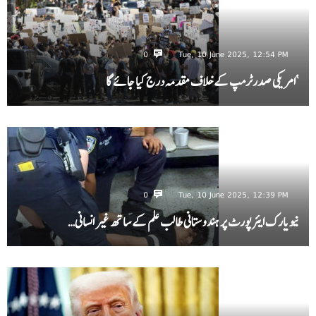
0
Tue, 10 June 2025, 12:54 PM
‘امریکی صدرٹرمپ کے خلاف مقدمہ درج کیا جائے گا
0
Tue, 10 June 2025, 12:39 PM
نیویارک ایئرپورٹ پر ہندوستانی طالب علم کے ساتھ غیر انسانی…