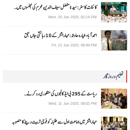
کائنات کا سفر:سیدنا مفضل سیف الدین محرم کی مجلسوں میں…
Mon, 30 Jun 2025, 02:24 PM
احمد آباد طیارہ حادثہ :مہاراشٹر کے 10 رہائشی جاں بحق
Fri, 13 Jun 2025, 09:49 PM
تعلیم و روزگار
ریاست کے 295 بی ایڈ کالجوں کی منظوری رد کرنے…
Wed, 11 Jun 2025, 08:02 PM
مہاراشٹرمیں جماعت اول سے طلباءکو فوجی تربیت دینے کا منصوبہ