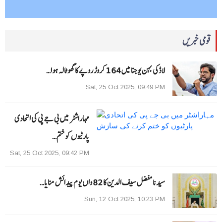
قومی خبریں
لاڈکی بہن یوجنا میں 164 کروڑ روپے کا گھوٹالہ ہوا…
Sat, 25 Oct 2025, 09:49 PM
مہاراشٹر میں بی جے پی کی اتحادی
پارٹیوں کو ختم…
Sat, 25 Oct 2025, 09:42 PM
سیدنا مفضل سیف الدین کا 82 واں یوم پیدائش منایا…
Sun, 12 Oct 2025, 10:23 PM