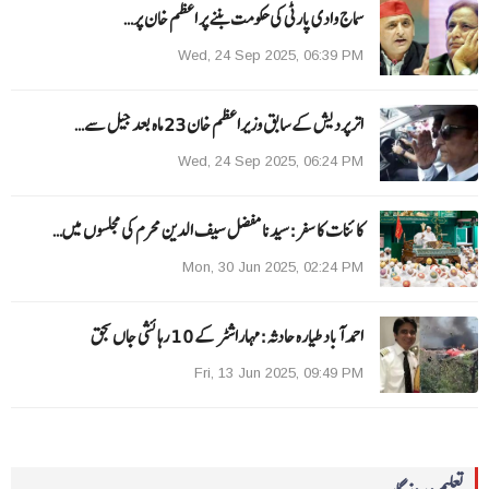
سماج وادی پارٹی کی حکومت بننے پر اعظم خان پر…
Wed, 24 Sep 2025, 06:39 PM
اترپردیش کے سابق وزیراعظم خان 23 ماہ بعد جیل سے…
Wed, 24 Sep 2025, 06:24 PM
کائنات کا سفر:سیدنا مفضل سیف الدین محرم کی مجلسوں میں…
Mon, 30 Jun 2025, 02:24 PM
احمد آباد طیارہ حادثہ :مہاراشٹر کے 10 رہائشی جاں بحق
Fri, 13 Jun 2025, 09:49 PM