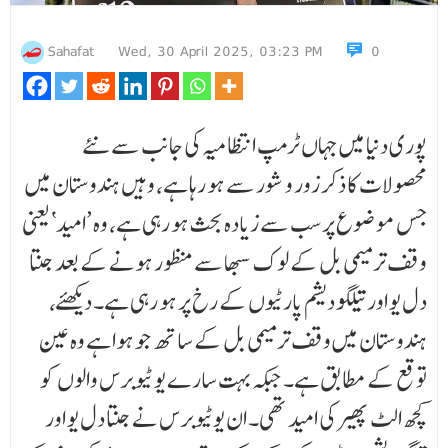
Sahafat
Wed, 30 April 2025, 03:23 PM
0
پوری دنیا میں جہاں ٹرمپ انتظامیہ کی جانب سے نئے
محصولات کا ذکر زور و شور سے ہو رہا ہے، وہیں ہندوستان میں
جس موضوع پر سب سے زیادہ بحث ہو رہی ہے، وہ ’امید‘ یعنی
وقف ترمیمی بل کے لوک سبھا سے منظور ہونے کے بعد جنتا
دل یو اور تیلگو دیشم پارٹیوں کے رخ پر ہو رہی ہے۔ دیکھئے،
ہندوستان میں وقف ترمیمی بل کے ساتھ جو ہوا ہے وہ عین
توقع کے مطابق ہے۔ جبکہ بہت سارے یو ٹیوبرس والوں کو
کچھ الٹ پھیر کی امید تھی۔ ان یوٹیوبرس نے جنتا دل یو اور