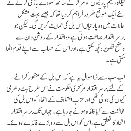
تیلگو دیشم پارٹیوں کو مرکز کے ساتھ سودے بازی کرنے کے
لئے ایک موقع ضرور فراہم کر دیا تھا کہ جیسے بہت مشکل
حالات میں وہ پارٹیاں اس بل کی حمایت کریں گی۔ لیکن جو
برسر اقتدار جماعت ہوتی ہے وہ اقتدار کے روشن دان سے
واضح تصویر دیکھ سکتی ہے، اور اس کے حساب سے اپنے قدم اٹھا
سکتی ہے۔
اب سب سے بڑا سوال یہ ہے کہ اس بل کے منظور کرانے
کے لئے برسر اقتدار مرکزی حکومت نے اس طرح ہٹ دھرمی
کیوں کی ہوئی تھی اور حزب اختلاف کے اتحاد کو اس بل کی
مخالفت سے کیا فائدہ ہونے جا رہا ہے۔ جہاں تک برسر اقتدار
اتحاد کا تعلق ہے، اس کو اس بل سے دو بڑے فائدے ہوئے۔