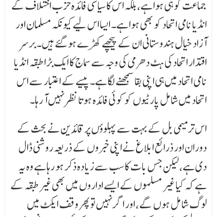
جماعت کو ہی ہوا ہے، بلکہ اس کا سیاسی فائدہ حزب اختلاف کے
انڈیا نامی اتحاد کو بھی ہوا ہے۔ ایسا اس لیے کیونکہ مسلمان اور
آزاد خیال ہندوستانی ان کے پیچھے کھڑے ہو گئے ہیں۔ برسر
اقتدار اتحاد کی ہٹ دھرمی کی وجہ سے سماج کا ایک بڑا طبقہ انڈیا
نامی اتحاد میں ہی اپنی بقا سمجھنے لگا ہے۔ پیسے کے اعتبار سے اس
اتحاد میں شامل پارٹیوں کو کوئی فائدہ ہوتا نظر نہیں آ رہا۔
اس ترمیمی بل کے بہت سے پہلوؤں پر قائدین نے بحث کے
دوران اور ذرائع ابلاغ نے اپنی خبروں کے ذریعہ روشنی ڈال
دی ہے، لیکن جس بات کا سب سے زیادہ ذکر ہو رہا ہے وہ یہ
ہے کہ کیا غیر مسلموں کے ایسے اداروں میں بھی غیر طبقہ کے
لوگ شامل ہوں گے، اور اگر نہیں تو پھر وقف ایکٹ میں