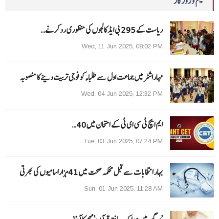
تعلیم و روزگار
ریاست کے 295 بی ایڈ کالجوں کی منظوری رد کرنے…
Wed, 11 Jun 2025, 08:02 PM
مہاراشٹرمیں جماعت اول سے طلباءکو فوجی تربیت دینے کا منصوبہ
Wed, 04 Jun 2025, 12:32 PM
ایم ایچ ٹی سی ای ٹی کے امتحان میں 40…
Tue, 03 Jun 2025, 07:24 PM
بہار انتخابات سے قبل محکمہ صحت میں 41ہزاراسامیوں کی بھرتی
Sun, 01 Jun 2025, 11:28 AM