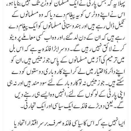
پہلا یہ کہ جس پارٹی نے ایک مسلمان کو وزیر تک نہیں بنایا ہو،
اس نے اپنے ووٹرس کو یہ پیغام دے دیا کہ وہ مسلمانوں کے
نکیل ڈال رہے ہیں اور ہندوستانی مسلمانوں کو ایک پیغام دے
رہے ہیں کہ ان کے دن لد گئے، اور وہ اب کسی معاملے پر ویٹو
کرنے لائق نہیں رہیں گے۔ دوسرا بڑا فائدہ یہ ہے کہ اس بل
میں ترمیم کی آڑ میں مسلمانوں کے پاس جو زمینیں ہیں، ان کو
اپنے دائرۂ اختیار میں لے کر اپنے کاروباری دوستوں کو دے
سکتے ہیں۔ جو زمینیں نہ تو کاروبار کے لئے سود مند ہیں اور نہ ہی
اپنی پارٹی کے لوگوں کے لئے، انہیں وہ ایسے ہی رہنے دیں
گے۔ یعنی دو بڑے فائدے ایک سیاسی اور ایک تجارتی۔
ایسا نہیں ہے کہ اس کا سیاسی فائدہ صرف برسر اقتدار اتحاد یا