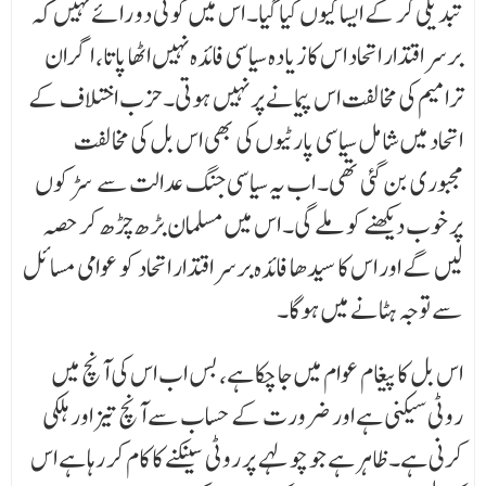
تبدیلی کر کے ایسا کیوں کیا گیا۔ اس میں کوئی دو رائے نہیں کہ
برسر اقتدار اتحاد اس کا زیادہ سیاسی فائدہ نہیں اٹھا پاتا، اگر ان
ترامیم کی مخالفت اس پیمانے پر نہیں ہوتی۔ حزب اختلاف کے
اتحاد میں شامل سیاسی پارٹیوں کی بھی اس بل کی مخالفت
مجبوری بن گئی تھی۔ اب یہ سیاسی جنگ عدالت سے سڑکوں
پر خوب دیکھنے کو ملے گی۔ اس میں مسلمان بڑھ چڑھ کر حصہ
لیں گے اور اس کا سیدھا فائدہ برسر اقتدار اتحاد کو عوامی مسائل
سے توجہ ہٹانے میں ہوگا۔
اس بل کا پیغام عوام میں جا چکا ہے، بس اب اس کی آنچ میں
روٹی سیکنی ہے اور ضرورت کے حساب سے آنچ تیز اور ہلکی
کرنی ہے۔ ظاہر ہے جو چولہے پر روٹی سینکنے کا کام کر رہا ہے اس