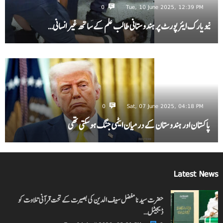
0
Tue, 10 June 2025, 12:39 PM
نیویارک ایئرپورٹ پر ہندوستانی طالب علم کے ساتھ غیر انسانی…
0
Sat, 07 June 2025, 04:18 PM
پاکستان اور ہندوستان کے درمیان ایٹمی جنگ ہو سکتی تھی
Latest News
حضرت سیدنا مفضل سیف الدین کی بصیرت کے تحت قرآنی تلاوت کو
ڈیجیٹل…