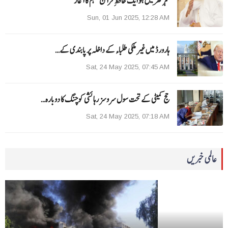
’ہر گھر میں ہوایک حافظِ قرآن‘مہم کا آغاز
Sun, 01 Jun 2025, 12:28 AM
ہارورڈ میں غیر ملکی طلباء کے داخلہ پر پابندی کے…
Sat, 24 May 2025, 07:45 AM
حج کمیٹی کے تحت سول سروسز رہائشی کوچنگ کا دوبارہ…
Sat, 24 May 2025, 07:18 AM
عالمی خبریں