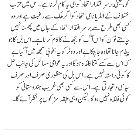
کو، یعنی برسر اقتدار اتحاد کو ہی یہ کام کرنا ہے۔ اس میں حزب
اختلاف کے انڈیا نامی اتحاد کو اگر ملک سے رغبت ہے اور وہ
کسی بھی طرح سے برسر اقتدار اتحاد کے جال میں پھسنا نہیں
چاہتے تو ان کو اس آگ کو بجھانے کا کام کرنا ہے۔ اس بل کا جو
پیغام جانا تھا وہ جا چکا ہے اور ووٹر کو یہ بخوبی سمجھ میں آ گیا ہے
کہ اس سے کسے کتنا فائدہ ہوگا اوریہ عوامی مسائل کی جانب حل
کا کوئی راستہ نہیں ہے۔ اس بل کی منظوری صرف اور صرف
سیاسی و تجارتی ہے۔ اس سے کسی بھی غریب ہندوستانی کو
کوئی فائدہ نہیں ہوگا، لیکن وہی طبقہ سڑکوں پر نظر آئے گا۔