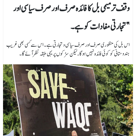
وقف ترمیمی بل کا فائدہ صرف اور صرف سیاسی اور
تجارتی مفادات کو ہے۔”
اس بل کی منظوری صرف اور صرف سیاسی و تجارتی ہے۔ اس سے کسی بھی غریب
ہندوستانی کو کوئی فائدہ نہیں ہوگا، لیکن سڑکوں پر یہی طبقہ نظر آئے گا۔