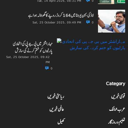
Tue, 14 April 2026, 08:31 PM
0
لاڈکی بہن یوجنا میں 164 کروڑ روپے کا گھوٹالہ ہوا ہے
Sat, 25 October 2025, 09:49 PM
0
مہاراشٹر میں بی جے پی کی اتحادی
پارٹیوں کو ختم کرنے کی سازش
Sat, 25 October 2025, 09:42
PM
0
Category
قومی خبریں
ریاستی خبریں
عرب ممالک
عالمی خبریں
تعلیم و روزگار
کھیل