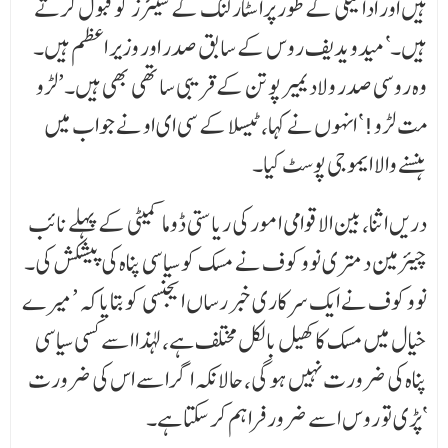
ہیں اور ادائیگی کے طور پراسٹارلنک کے شیئرز کو قبول کرتے
ہیں۔‘ میدویدیف روس کے سابق صدر اور وزیر اعظم ہیں۔
وہ روسی صدر ولادیمیر پوتن کے قریبی ساتھی بھی ہیں۔’لڑو
مت لڑو!‘ انہوں نے کہا، ٹیسلا کے سی ای او نے جواب میں
ہنسنے والا ایموجی پوسٹ کیا۔
دریں اثنا، بین الاقوامی امور کی ریاستی ڈوما کمیٹی کے پہلے نائب
چیئرمین دمتری نووکوف نے مسک کو سیاسی پناہ کی پیشکش کی۔
نووکوف نے ایک سرکاری خبر رساں ایجنسی کو بتایاکہ ’میرے
خیال میں مسک کا کھیل بالکل مختلف ہے، لہذا اسے کسی سیاسی
پناہ کی ضرورت نہیں ہوگی، حالانکہ اگر اسے اس کی ضرورت
پڑی تو روس اسے ضرور فراہم کر سکتا ہے۔‘