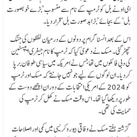
ای او نے بل کو ٹرمپ کے نام سے منسوب ’بڑے خوبصورت
بل‘ کے بجائے ’بڑا بدصورت بل‘ قرار دیا۔
اس کے بعد انسٹاگرام پر دونوں کے درمیان لفظوں کی جنگ
چھڑ گئی۔ مسک نے دعویٰ کیا کہ ٹرمپ کا نام جیفری ایپسٹین
کی دبی فائلوں میں تھا جس نے امریکہ میں سیاسی طوفان برپا
کردیا۔ان لوگوں کے لیے جو نہیں جانتے کہ مسک اور ٹرمپ
کو 2024 کے امریکی انتخابات کے دوران اچھے دوست کے
طور پر دیکھا گیا تھا۔ اس وقت مسک نے کھل کر ٹرمپ کی
حمایت کی تھی۔
گزشتہ ہفتے مسک نے وفاقی بیوروکریسی میں کمی اور اصلاحات