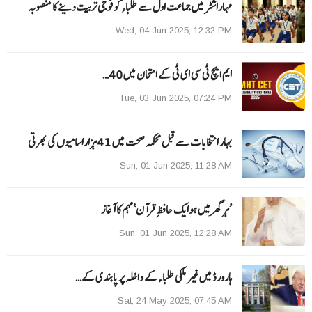
مہاراشٹرمیں جماعت اول سے طلباءکو فوجی تربیت دینے کا منصوبہ
Wed, 04 Jun 2025, 12:32 PM
ایم ایچ ٹی سی ای ٹی کے امتحان میں 40…
Tue, 03 Jun 2025, 07:24 PM
بہار انتخابات سے قبل محکمہ صحت میں 41ہزاراسامیوں کی بھرتی
Sun, 01 Jun 2025, 11:28 AM
’ہر گھر میں ہوایک حافظِ قرآن‘مہم کا آغاز
Sun, 01 Jun 2025, 12:28 AM
ہارورڈ میں غیر ملکی طلباء کے داخلہ پر پابندی کے…
Sat, 24 May 2025, 07:45 AM