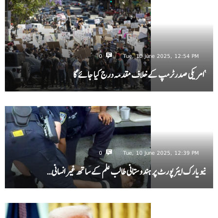
0
Tue, 10 June 2025, 12:54 PM
‘امریکی صدرٹرمپ کے خلاف مقدمہ درج کیا جائے گا
0
Tue, 10 June 2025, 12:39 PM
نیویارک ایئرپورٹ پر ہندوستانی طالب علم کے ساتھ غیر انسانی…