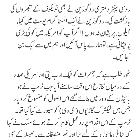
روسی سینیٹر دمتری روگوزین نے بھی نویکوف کے تبصروں کی
بازگشت کی۔ روگوزین نے ایک انسٹاگرام پوسٹ میں کہا،
’ایلون، پریشان نہ ہوں! اگر آپ کو امریکہ میں کوئی بڑی
پریشانی ہے، تو ہمارے پاس آئیں اور ہم میں سے ایک بن
جائیں۔‘
غور طلب ہے کہ جمعرات کو ٹیک ارب پتی اور امریکی صدر
کے درمیان تنازع اس وقت سامنے آیا جب ٹرمپ نے جو
بائیڈن کے دور میں بنائے گئے اس اصول کو منسوخ کر دیا،
جس میں الیکٹرک گاڑیوں (ای وی) کو سپورٹ کیا گیا تھا۔
ٹرمپ کے اس اقدام پر ردعمل ظاہر کرتے ہوئے مسک نے کہا
کہ نیا بل ماحول کے لیے برا اور غیر منصفانہ ہے۔ ٹیسلا کے سی