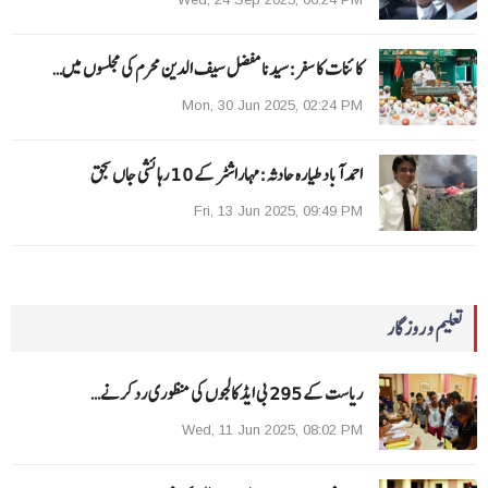
کائنات کا سفر:سیدنا مفضل سیف الدین محرم کی مجلسوں میں…
Mon, 30 Jun 2025, 02:24 PM
احمد آباد طیارہ حادثہ :مہاراشٹر کے 10 رہائشی جاں بحق
Fri, 13 Jun 2025, 09:49 PM
تعلیم و روزگار
ریاست کے 295 بی ایڈ کالجوں کی منظوری رد کرنے…
Wed, 11 Jun 2025, 08:02 PM