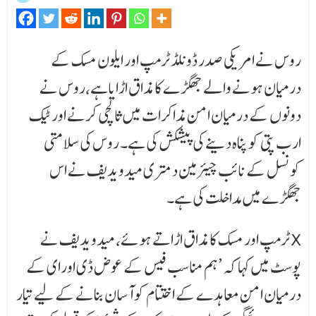
روس نے امریکی صدر ڈونلڈ ٹرمپ اور ایلون مسک کے
درمیان ہونے والے جھگڑے کا مذاق اڑایاہے،روس نے
دونوں کے درمیان امن مذاکرات میں ثالثی کرنے اور ٹیک
ارب پتی کو پناہ دینے کی پیشکش کی ہے۔ روس کی سلامتی
کونسل کے نائب چیئرمین دمتری میدویدیف نے اس
جھگڑے میں مداخلت کی ہے۔
ٹرمپ اور مسک کا مذاق اڑاتے ہوئے، میدویدیف نے X
پوسٹ میں کہا کہ ’ہم مناسب فیس کے عوض ڈی اورای کے
درمیان امن معاہدے کے اختتام کو آسان بنانے کے لیے تیار