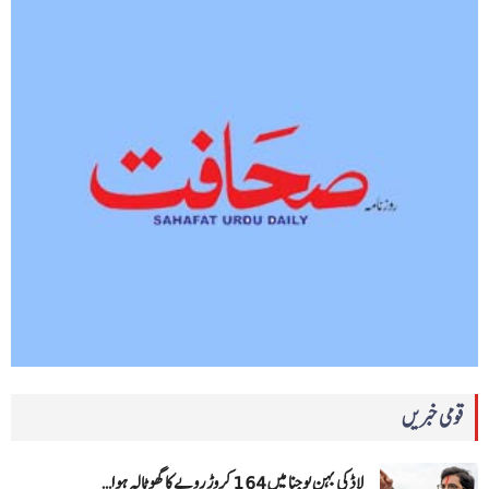
قومی خبریں
لاڈکی بہن یوجنا میں 164 کروڑ روپے کا گھوٹالہ ہوا…