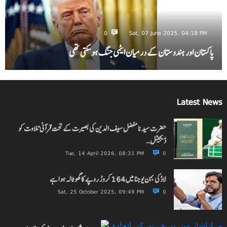
0
Sat, 07 June 2025, 04:18 PM
پاکستان اور ہندوستان کے درمیان ایٹمی جنگ ہو سکتی تھی
Latest News
حضرت سیدنا مفضل سیف الدین کی بصیرت کے تحت قرآنی تلاوت کو
ڈیجیٹل…
Tue, 14 April 2026, 08:31 PM
0
لاڈکی بہن یوجنا میں 164 کروڑ روپے کا گھوٹالہ ہوا ہے
Sat, 25 October 2025, 09:49 PM
0