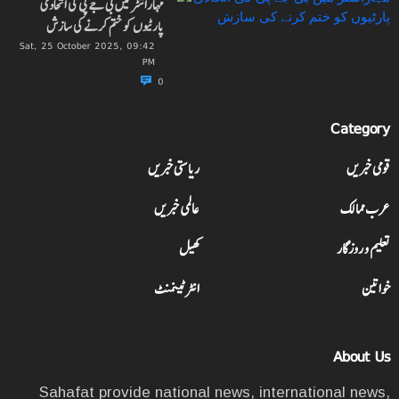
مہاراشٹر میں بی جے پی کی اتحادی
پارٹیوں کو ختم کرنے کی سازش
Sat, 25 October 2025, 09:42
PM
0
Category
قومی خبریں
ریاستی خبریں
عرب ممالک
عالمی خبریں
تعلیم و روزگار
کھیل
خواتین
انٹرٹینمنٹ
About Us
Sahafat provide national news, international news,