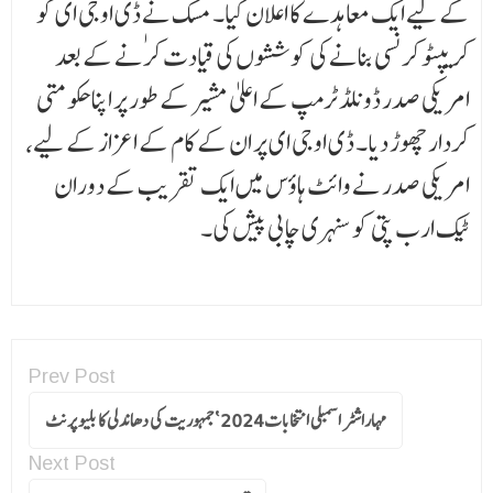
کے لیے ایک معاہدے کا اعلان کیا۔ مسک نے ٖڈی اوجی ای کو
کریپٹو کرنسی بنانے کی کوششوں کی قیادت کرنے کے بعد
امریکی صدر ڈونلڈ ٹرمپ کے اعلیٰ مشیر کے طور پر اپنا حکومتی
کردار چھوڑ دیا۔ ڈی اوجی ای پر ان کے کام کے اعزاز کے لیے،
امریکی صدر نے وائٹ ہاؤس میں ایک تقریب کے دوران
ٹیک ارب پتی کو سنہری چابی پیش کی۔
Prev Post
مہاراشٹر اسمبلی انتخابات2024 ‘جمہوریت کی دھاندلی کا بلیو پرنٹ
Next Post