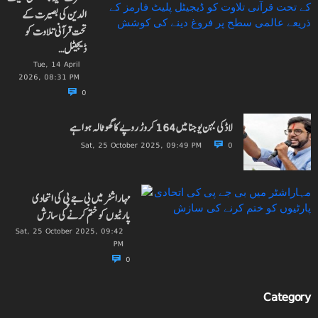
الدین کی بصیرت کے
تحت قرآنی تلاوت کو
ڈیجیٹل…
Tue, 14 April
2026, 08:31 PM
0
لاڈکی بہن یوجنا میں 164 کروڑ روپے کا گھوٹالہ ہوا ہے
Sat, 25 October 2025, 09:49 PM
0
مہاراشٹر میں بی جے پی کی اتحادی
پارٹیوں کو ختم کرنے کی سازش
Sat, 25 October 2025, 09:42
PM
0
Category