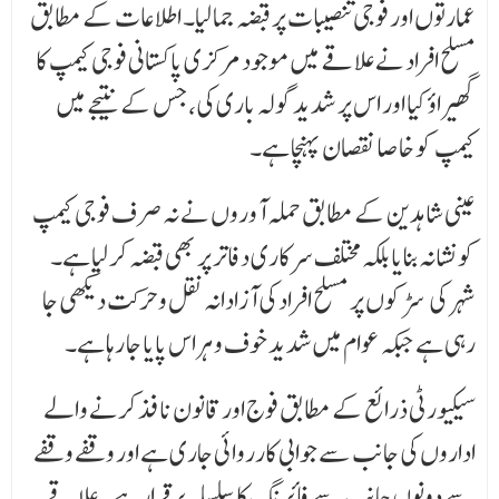
عمارتوں اور فوجی تنصیبات پر قبضہ جما لیا۔ اطلاعات کے مطابق
مسلح افراد نے علاقے میں موجود مرکزی پاکستانی فوجی کیمپ کا
گھیراؤ کیا اور اس پر شدید گولہ باری کی، جس کے نتیجے میں
کیمپ کو خاصا نقصان پہنچا ہے۔
عینی شاہدین کے مطابق حملہ آوروں نے نہ صرف فوجی کیمپ
کو نشانہ بنایا بلکہ مختلف سرکاری دفاتر پر بھی قبضہ کر لیا ہے۔
شہر کی سڑکوں پر مسلح افراد کی آزادانہ نقل و حرکت دیکھی جا
رہی ہے جبکہ عوام میں شدید خوف و ہراس پایا جا رہا ہے۔
سیکیورٹی ذرائع کے مطابق فوج اور قانون نافذ کرنے والے
اداروں کی جانب سے جوابی کارروائی جاری ہے اور وقفے وقفے
سے دونوں جانب سے فائرنگ کا سلسلہ برقرار ہے۔ علاقے