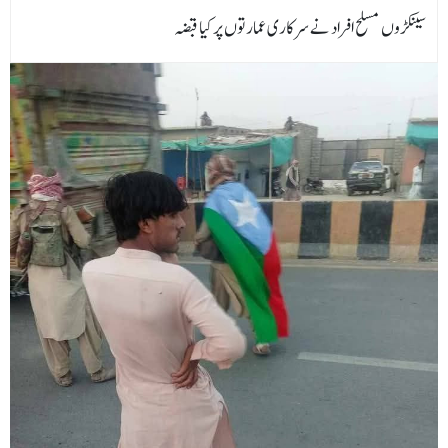
سینکڑوں مسلح افراد نے سرکاری عمارتوں پرکیا قبضہ