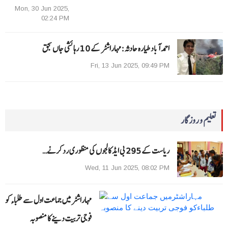
Mon, 30 Jun 2025,
02:24 PM
احمد آباد طیارہ حادثہ :مہاراشٹر کے 10 رہائشی جاں بحق
Fri, 13 Jun 2025, 09:49 PM
تعلیم و روزگار
ریاست کے 295 بی ایڈ کالجوں کی منظوری رد کرنے…
Wed, 11 Jun 2025, 08:02 PM
مہاراشٹرمیں جماعت اول سے طلباءکو
فوجی تربیت دینے کا منصوبہ