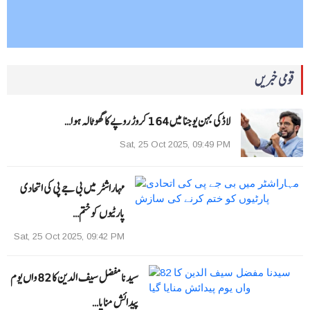
قومی خبریں
لاڈکی بہن یوجنا میں 164 کروڑ روپے کا گھوٹالہ ہوا…
Sat, 25 Oct 2025, 09:49 PM
مہاراشٹر میں بی جے پی کی اتحادی
پارٹیوں کو ختم…
Sat, 25 Oct 2025, 09:42 PM
سیدنا مفضل سیف الدین کا 82 واں یوم
پیدائش منایا…