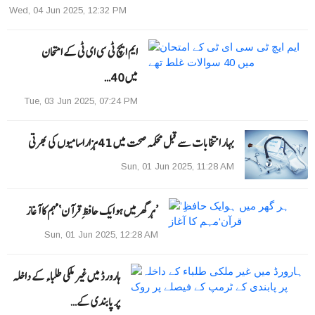
Wed, 04 Jun 2025, 12:32 PM
ایم ایچ ٹی سی ای ٹی کے امتحان
میں 40…
Tue, 03 Jun 2025, 07:24 PM
بہار انتخابات سے قبل محکمہ صحت میں 41ہزاراسامیوں کی بھرتی
Sun, 01 Jun 2025, 11:28 AM
’ہر گھر میں ہوایک حافظِ قرآن‘مہم کا آغاز
Sun, 01 Jun 2025, 12:28 AM
ہارورڈ میں غیر ملکی طلباء کے داخلہ
پر پابندی کے…