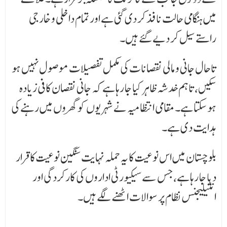
میں ہنگامی حالت نافذ کر دی گئی ہے اور تمام داخلی و خارجی
راستے سیل کر دیے گئے ہیں۔
تاحال جانی و مالی نقصانات کی مکمل تفصیلات موصول نہیں ہو
سکیں، تاہم خدشہ ظاہر کیا جا رہا ہے کہ جانی نقصان کافی زیادہ
ہو سکتا ہے۔ مقامی انتظامیہ نے شہریوں کو گھروں میں رہنے کی
ہدایت دی ہے۔
بلوچستان میں اس نوعیت کا یہ حملہ نہایت سنگین نوعیت کا قرار
دیا جا رہا ہے، جس سے سیکیورٹی اداروں کی کارکردگی اور
انٹیلیجنس نظام پر سوالات اٹھنے لگے ہیں۔