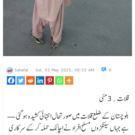
Sahafat
Sat, 03 May 2025, 08:55 AM
0
قلات؍3مئی
— بلوچستان کے ضلع قلات میں صورتحال انتہائی کشیدہ ہو گئی
ہے جہاں سینکڑوں مسلح افراد نے اچانک حملہ کر کے سرکاری