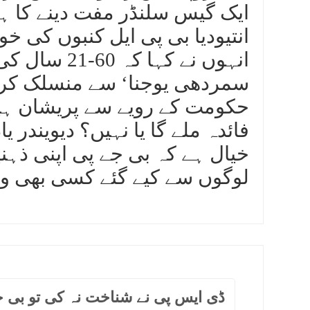
ایک گیس سلنڈر مفت دینے کا ہو
انتیودیا بی پی ایل کنبوں کی خ
سمردھی یوجنا‘ سے منسلک کر
حکومت کے رویے سے پریشان ہیں 
فائدہ ملے گا یا نہیں؟ دیویندر ی
خیال ہے کہ بی جے پی اپنی ذہ
لوگوں سے کیے گئے کسی بھی و
ڈی ایس پی نے شناخت نہ کی تو بی ج