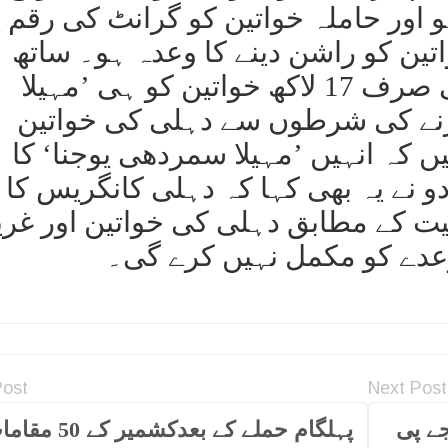
 اور حاملہ خواتین کو گرانٹ کی رقم ی
واتین کو راشن دینے کا وعدہ ہو۔ ساتھ 
انہوں نے کہا کہ 60-21 سال کی صرف 17 لاکھ خواتین کو ہی ’مہیلا
نے کی شرطوں سے دہلی کی خواتین
کہ انہیں ’مہیلا سمردھی یوجنا‘ کا
ادو نے یہ بھی کہا کہ دہلی کانگریس کا
نیت کے مطابق دہلی کی خواتین اور غر
عدے کو مکمل نہیں کرے گی۔
Post
Next Post
ے پی
پہلگام حملے کے بعدکشمیر کے 0