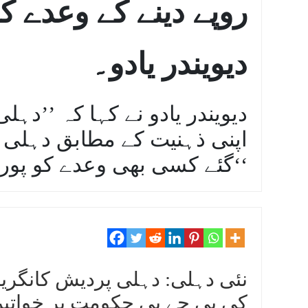
روپے دینے کے وعدے کو
دیویندر یادو۔
دیویندر یادو نے کہا کہ ’’دہ
اپنی ذہنیت کے مطابق دہلی 
گئے کسی بھی وعدے کو پورا نہیں کرے گی۔‘‘
نئی دہلی: دہلی پردیش کانگریس
کی بی جے پی حکومت پر خواتین ک