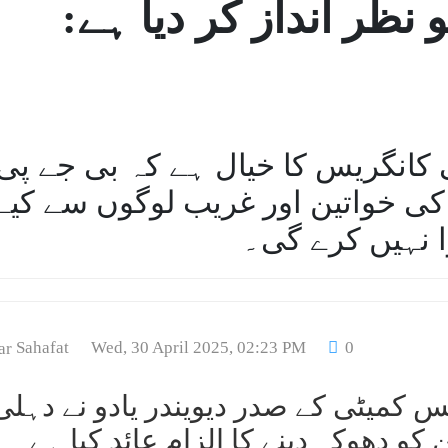
 نظر انداز کر دیا ہے:
لی کانگریس کا خیال ہے کہ بی جے پی
کی خواتین اور غریب لوگوں سے کیے
Sahafat
Wed, 30 April 2025, 02:23 PM
0
 کمیٹی کے صدر دیویندر یادو نے دہلی
و دھوکہ دینے کا الزام عائد کیا ہے۔