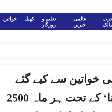
رب
عالمی
تعلیم و
کھیل
خواتین
الک
خبریں
روزگار
ی خواتین سے کیے گئے
’مہیلا سمردھی یوجنا‘ کے تحت ہر ماہ 2500