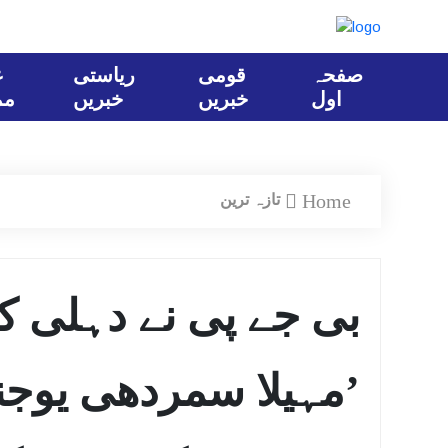
صفحہ
قومی
ریاستی
ع
اول
خبریں
خبریں
مم
Home
تازہ ترین
بی جے پی نے دہلی ک