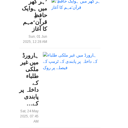
’ہر گھر
میں ہوایک
حافظِ
قرآن‘مہم
کا آغاز
Sun, 01 Jun
2025, 12:28 AM
ہارورڈ
میں غیر
ملکی
طلباء
کے
داخلہ پر
پابندی
کے…
Sat, 24 May
2025, 07:45
AM