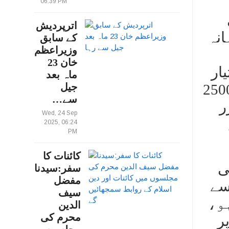
06:39 PM
اترپردیش
ی ماہانہ
کے سابق
وزیراعظم
خان 23
ار
ماہ بعد
ے اور نہ ہی یہ یقینی بنایا ہے کہ کس سطح کی خواتین کو 2500
جیل
سے…
ر
Wed, 24 Sep
ی
2025, 06:24
PM
کائنات کا
ی
سفر:سیدنا
مفضل
سے
سیف
 کا ہو،
الدین
محرم کی
ر