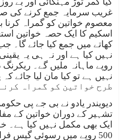
کیا کمر توڑ مہنگائی اور بے رو
غریب سرمایہ جمع کرنے کی صل
اسکیم کا ایک حصہ خواتین است
کھاتے میں جمع کیا جائے گا۔ ج
روپے ماہانہ ملیں گے۔ ریکرنگ
طرح خواتین کو گمراہ کرنے 
دیویندر یادو نے بی جے پی حکومت
تشہیر کے دوران خواتین کے مفا
500 روپے میں رسوئی گیس فرا