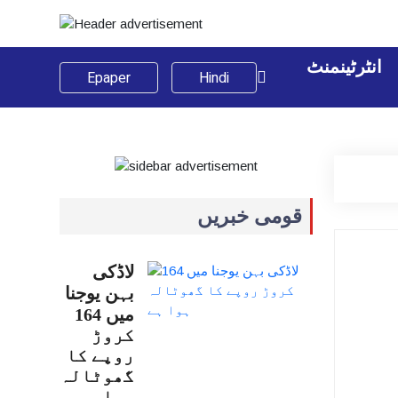
انٹرٹینمنٹ
Epaper
Hindi
قومی خبریں
لاڈکی
بہن یوجنا
میں 164
کروڑ
روپے کا
گھوٹالہ
ہوا…