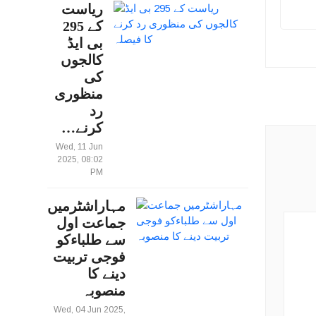
ریاست
کے 295
بی ایڈ
کالجوں
کی
منظوری
رد
کرنے…
Wed, 11 Jun
2025, 08:02
PM
مہاراشٹرمیں
جماعت اول
سے طلباءکو
فوجی تربیت
دینے کا
منصوبہ
Wed, 04 Jun 2025,