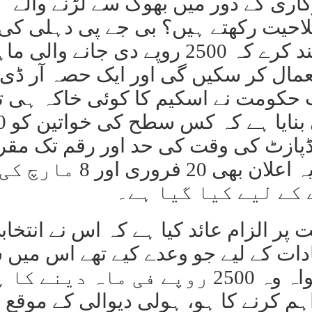
زگاری کے دور میں بھوک سے لڑنے والے
احیت رکھتے ہیں؟ بی جے پی دہلی کی
معصوم خواتین کو گمراہ کرنا بند کرے کہ 2500 روپے دی جانے وال
عمال کر سکیں گی اور ایک حصہ آر ڈی
ب حکومت نے اسکیم کا کوئی خاکہ ہی تی
نہیں کیا ہ
 ڈپازٹ کی وقت کی حد اور رقم تک مقر
نہیں ہے تو کیا مان لیا جائے کہ یہ اعلان بھی 20 فروری اور 8 مارچ ک
کے لیے کیا گیا ہے۔
 پر الزام عائد کیا ہے کہ اس نے انتخاب
دات کے لیے جو وعدے کیے تھے اس میں 
ایک بھی مکمل نہیں کیا ہے۔ خواہ وہ 2500 روپے فی ماہ دینے
ہم کرنے کا ہو، ہولی دیوالی کے موقع پ