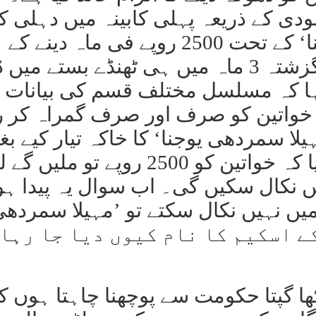
ودی کے ذریعہ پہلی کابینہ میں دہلی 
خواتین کو ’مہیلا سمردھی یوجنا‘ کے تحت 2500 روپے فی ماہ دینے کے
وعدے کو ریکھا گپتا حکومت نے گزشتہ 3 ماہ میں ہی ٹھنڈے بستے م
کہا کہ مسلسل مختلف قسم کی بیانات 
ں خواتین کو صرف اور صرف گمراہ کر 
یلا سمردھی یوجنا‘ کا خاکہ تیار کیے بغ
ایک بار پھر وزیر اعلیٰ نے بیان دیا کہ خواتین کو 2500 روپے تو
ں نکال سکیں گی۔ اب سوال یہ پیدا ہوت
میں نہیں نکال سکتے تو ’مہیلا سمردھ
ے فی ماہ کے اسکیم کا نام کیوں دیا جا رہا
کھا گپتا حکومت سے پوچھنا چاہتا ہوں ک