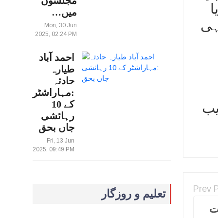
مجلسوں
ا
میں…
ہی
Mon, 30 Jun
2025, 02:24 PM
احمد آباد
طیارہ
حادثہ
:مہاراشٹر
کے 10
یب
رہائشی
جاں بحق
Fri, 13 Jun
2025, 09:49 PM
Prev 
تعلیم و روزگار
5 مقامات