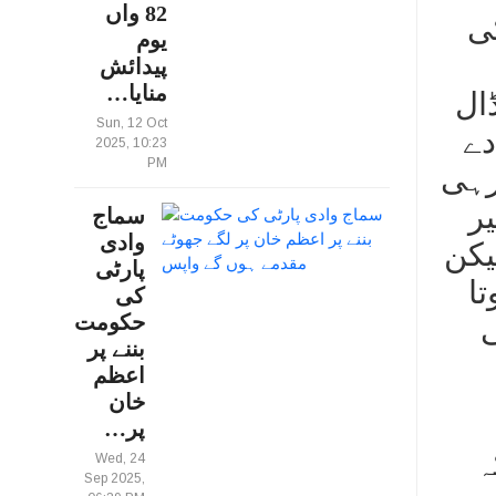
82 واں
کی
یوم
پیدائش
منایا…
یں ڈال
Sun, 12 Oct
دے
2025, 10:23
PM
رہی
یر
سماج
وادی
 ملیں گے لیکن
پارٹی
ا
کی
حکومت
ی
بننے پر
اعظم
خان
پر…
ہ
Wed, 24
Sep 2025,