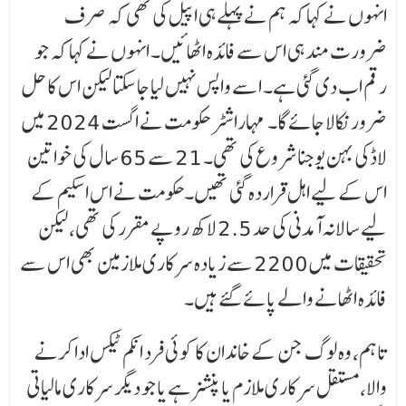
انہوں نے کہا کہ ہم نے پہلے ہی اپیل کی تھی کہ صرف
ضرورت مند ہی اس سے فائدہ اٹھائیں۔ انہوں نے کہا کہ جو
رقم اب دی گئی ہے۔ اسے واپس نہیں لیا جا سکتا لیکن اس کا حل
ضرور نکالا جائے گا۔ مہاراشٹر حکومت نے اگست 2024 میں
لاڈکی بہن یوجنا شروع کی تھی۔ 21 سے 65 سال کی خواتین
اس کے لیے اہل قراردہ گئی تھیں۔حکومت نے اس اسکیم کے
لیے سالانہ آمدنی کی حد 2.5 لاکھ روپے مقرر کی تھی، لیکن
تحقیقات میں 2200 سے زیادہ سرکاری ملازمین بھی اس سے
فائدہ اٹھانے والے پائے گئے ہیں۔
تاہم، وہ لوگ جن کے خاندان کا کوئی فرد انکم ٹیکس ادا کرنے
والا، مستقل سرکاری ملازم یا پنشنر ہے یا جو دیگر سرکاری مالیاتی