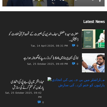
Latest News
حضرت سیدنا مفضل سیف الدین کی بصیرت کے تحت قرآنی تلاوت کو
ڈیجیٹل…
Tue, 14 April 2026, 08:31 PM
0
لاڈکی بہن یوجنا میں 164 کروڑ روپے کا گھوٹالہ ہوا ہے
Sat, 25 October 2025, 09:49 PM
0
مہاراشٹر میں بی جے پی کی اتحادی
پارٹیوں کو ختم کرنے کی سازش
Sat, 25 October 2025, 09:42
PM
0