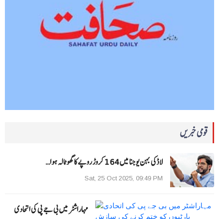
قومی خبریں
لاڈکی بہن یوجنا میں 164 کروڑ روپے کا گھوٹالہ ہوا…
Sat, 25 Oct 2025, 09:49 PM
مہاراشٹر میں بی جے پی کی اتحادی