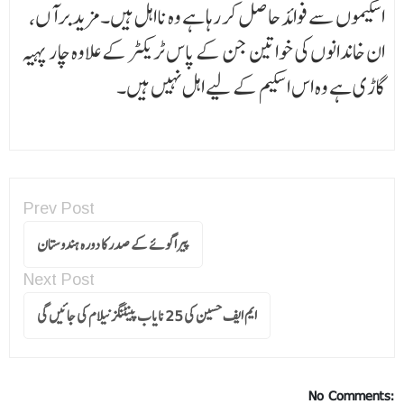
اسکیموں سے فوائد حاصل کر رہا ہے وہ نااہل ہیں۔ مزید برآں،
ان خاندانوں کی خواتین جن کے پاس ٹریکٹر کے علاوہ چار پہیہ
گاڑی ہے وہ اس اسکیم کے لیے اہل نہیں ہیں۔
Prev Post
پیراگوئے کے صدر کا دورہ ہندوستان
Next Post
ایم ایف حسین کی 25 نایاب پینٹنگز نیلام کی جائیں گی
No Comments: