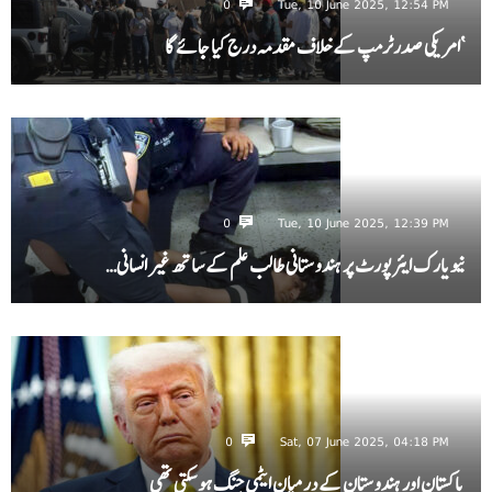
0
Tue, 10 June 2025, 12:54 PM
‘امریکی صدرٹرمپ کے خلاف مقدمہ درج کیا جائے گا
0
Tue, 10 June 2025, 12:39 PM
نیویارک ایئرپورٹ پر ہندوستانی طالب علم کے ساتھ غیر انسانی…
0
Sat, 07 June 2025, 04:18 PM
پاکستان اور ہندوستان کے درمیان ایٹمی جنگ ہو سکتی تھی