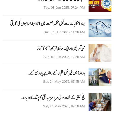
Tue, 03 Jun 2025, 07:24 PM
بہار انتخابات سے قبل محکمہ صحت میں 41ہزاراسامیوں کی بھرتی
Sun, 01 Jun 2025, 11:28 AM
’ہر گھر میں ہوایک حافظِ قرآن‘مہم کا آغاز
Sun, 01 Jun 2025, 12:28 AM
ہارورڈ میں غیر ملکی طلباء کے داخلہ پر پابندی کے…
Sat, 24 May 2025, 07:45 AM
حج کمیٹی کے تحت سول سروسز رہائشی کوچنگ کا دوبارہ…
Sat, 24 May 2025, 07:18 AM