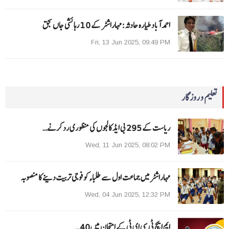
احمد آباد طیارہ حادثہ :مہاراشٹر کے 10 رہائشی جاں بحق
Fri, 13 Jun 2025, 09:49 PM
تعلیم و روزگار
ریاست کے 295 بی ایڈ کالجوں کی منظوری رد کرنے…
Wed, 11 Jun 2025, 08:02 PM
مہاراشٹرمیں جماعت اول سے طلباءکو فوجی تربیت دینے کا منصوبہ
Wed, 04 Jun 2025, 12:32 PM
ایم ایچ ٹی سی ای ٹی کے امتحان میں 40…