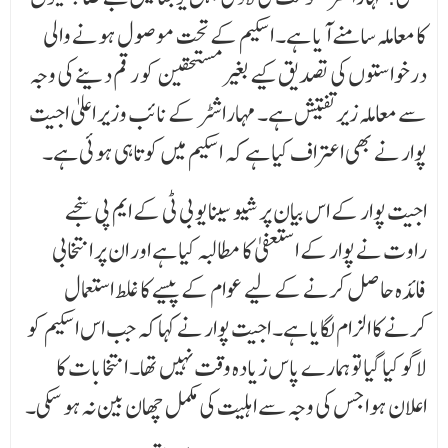
کا معاملہ سامنے آیا ہے۔ اسکیم کے تحت موصول ہونے والی
درخواستوں کی تصدیق کیے بغیر مستحقین کو رقم دینے کی وجہ
سے معاملہ زیر تفتیش ہے۔ مہاراشٹر کے نائب وزیر اعلیٰ اجیت
پوار نے بھی اعتراف کیا ہے کہ اسکیم میں کوتاہی ہوئی ہے۔
اجیت پوار کے اس بیان پر شیو سینا یو بی ٹی کے ایم پی سنجے
راوت نے پوار کے استعفیٰ کا مطالبہ کیا ہے اور ان پر انتخابی
فائدہ حاصل کرنے کے لیے عوام کے پیسے کا غلط استعمال
کرنے کا الزام لگایا ہے۔ اجیت پوار نے کہا کہ جب اس اسکیم کو
لاگو کیا گیا تو ہمارے پاس زیادہ وقت نہیں تھا۔ انتخابات کا
اعلان ہوا جس کی وجہ سے اہلیت کی مکمل چھان بین نہ ہو سکی۔