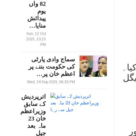
82 واں
یوم
پیدائش
منایا…
Sun, 12 Oct
2025, 10:23
PM
سماج وادی پارٹی
یا۔
کی حکومت بننے پر
اعظم خان پر…
یگل
Wed, 24 Sep 2025, 06:39 PM
اترپردیش
کے سابق
وزیراعظم
خان 23
ماہ بعد
ر
جیل