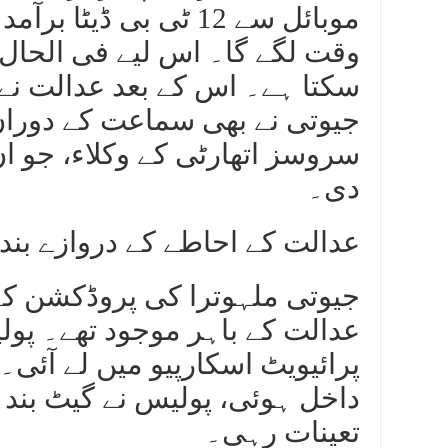
موبائل سے 12 ٹی بی 
وقت لگے گا۔ اس لیے فی الحال 
سکتا ہے۔ اس کے بعد عدالت نے
جیوتی نے بھی سماعت کے دوران
سروسز اتھارٹی کے وکلاء، جو ان
دی۔
عدالت کے احاطے کے دروازے بند 
عدالت کے باہر موجود تھے۔ پولی
پرائیویٹ اسکارپیو میں لے آئ
داخل ہوئی، پولیس نے گیٹ بند 
تعینات رہی۔