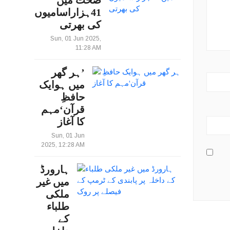
صحت میں
41ہزاراسامیوں
کی بھرتی
Sun, 01 Jun 2025,
11:28 AM
’ہر گھر
میں ہوایک
حافظِ
قرآن‘مہم
کا آغاز
Sun, 01 Jun
2025, 12:28 AM
ہارورڈ
میں غیر
ملکی
طلباء
کے