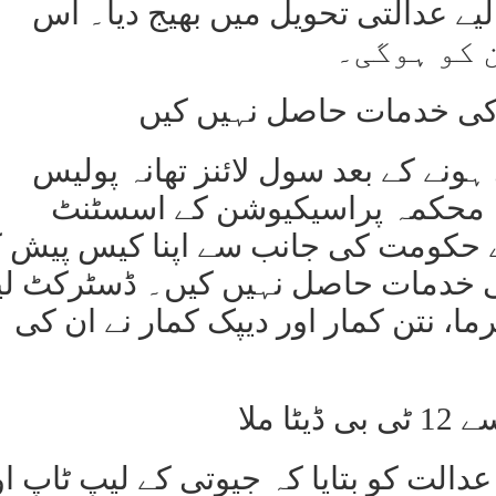
ہوترا کو 14 دن کے لیے عدالتی تحویل میں بھیج دیا۔ اس
 کی خدمات حاصل نہیں کیں
ونے کے بعد سول لائنز تھانہ پولیس
 محکمہ پراسیکیوشن کے اسسٹنٹ
 حکومت کی جانب سے اپنا کیس پیش ک
کی خدمات حاصل نہیں کیں۔ ڈسٹرکٹ ل
، نتن کمار اور دیپک کمار نے ان کی
 ملا
دالت کو بتایا کہ جیوتی کے لیپ ٹاپ او