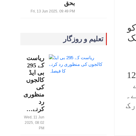
بحق
Fri, 13 Jun 2025, 09:49 PM
کو
نک
تعلیم و روزگار
ریاست
کے 295
بی ایڈ
پہلے اسے پانچ روزہ اور پھر چار روزہ ریمانڈ پر بھیج دیا گیا۔ جیوتی ان 12
کالجوں
کی
ے۔
منظوری
رد
رک
کرنے…
Wed, 11 Jun
2025, 08:02
PM