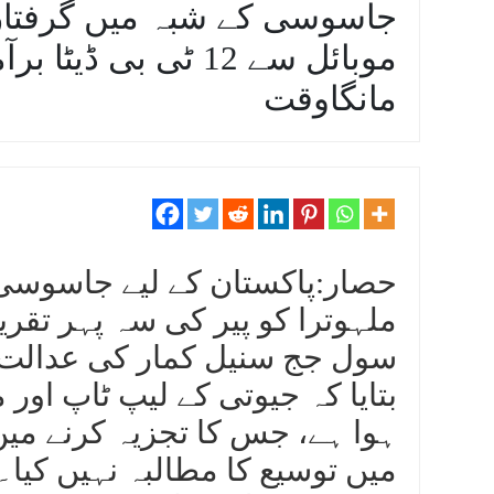
جاسوسی کے شبہ میں گرفتاریو
موبائل سے 12 ٹی بی 
مانگاوقت
حصار:پاکستان کے لیے جاسوسی ک
سول جج سنیل کمار کی عدالت م
ہوا ہے، جس کا تجزیہ کرنے می