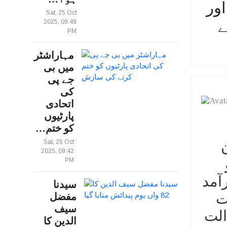
ور
Sat, 25 Oct
ے
2025, 09:49
PM
مہاراشٹر
میں بی
جے پی
کی
اتحادی
پارٹیوں
کو ختم…
Sat, 25 Oct
ان
2025, 09:42
PM
یٹا برآمد
سیدنا
ت
مفضل
سیف
د عدالت
الدین کا