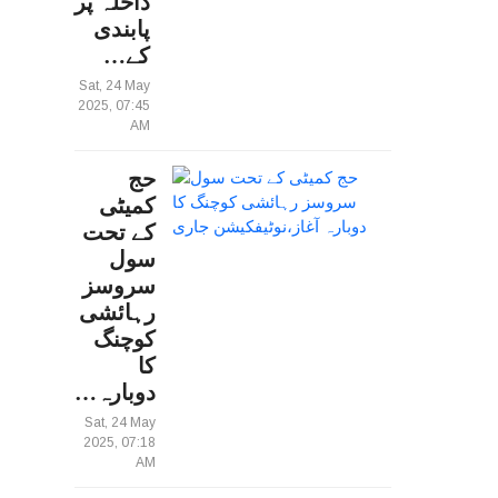
داخلہ پر
پابندی
کے…
Sat, 24 May
2025, 07:45
AM
حج
کمیٹی
کے تحت
سول
سروسز
رہائشی
کوچنگ
کا
دوبارہ…
Sat, 24 May
2025, 07:18
AM