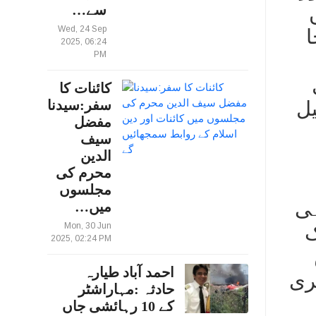
سے…
Wed, 24 Sep
ا
2025, 06:24
PM
کائنات کا
یل
سفر:سیدنا
مفضل
سیف
الدین
محرم کی
مجلسوں
 9 بجے سے ہی
میں…
Mon, 30 Jun
ک
2025, 02:24 PM
احمد آباد طیارہ
ری
حادثہ :مہاراشٹر
کے 10 رہائشی جاں