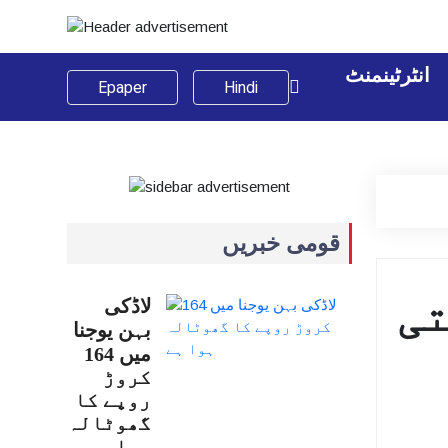
انٹرٹینمنٹ
Epaper
Hindi
قومی خبریں
دالتی
لاڈکی
بہن یوجنا
میں 164
کروڑ
روپے کا
گھوٹالہ
ہوا…