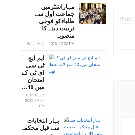
مہاراشٹرمیں
جماعت اول سے
Prev 
طلباءکو فوجی
تربیت دینے کا
منصوبہ
Wed, 04 Jun 2025, 12:32 PM
ایم ایچ
ٹی سی
ای ٹی کے
امتحان
میں 40…
Tue, 03 Jun
2025, 07:24
PM
بہار انتخابات
سے قبل محکمہ