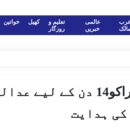
رب
عالمی
تعلیم و
کھیل
خواتین
الک
خبریں
روزگار
یوٹیوبر جیوتی ملہوتراکو14 دن کے لیے ع
کی ہدایت