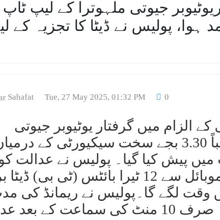
ٹیوبر جیوتی ملہوترا کے لیپ ٹاپ ا
ڈیٹا برآمد ہوا، پولیس نے ڈیٹا کا تجزیہ کے لی
Sahafat
Tue, 27 May 2025, 01:32 PM
0
ے الزام میں گرفتار یوٹیوبر جیوتی
ملہوترا کو پیر کی سہ پہر تقریباً 3.30 بجے سخت سیکیورٹی کے درمی
یں پیش کیا گیا۔ پولیس نے عدالت کو
بتایا کہ جیوتی کے لیپ ٹاپ اور موبائل سے 12 ٹیرا بائٹس (ٹی بی) ڈ
ں وقت لگے گا۔پولیس نے ریمانڈ کی مد
میں توسیع کا مطالبہ نہیں کیا۔ صرف 10 منٹ کی سماعت کے بع