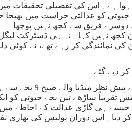
ڈیٹا برآمد ہوا ہے۔ اس کی تفصیلی تحقیقات میں
جیوتی کو عدالتی حراست میں بھیجا ج
 دوسرے فریق سے کچھ نہیں پوچھا۔
 کچھ نہیں کہا۔ نہ ہی ڈسٹرکٹ لیگل
 کی نمائندگی کر رہے تھے، نے کوئی دل
کر دیے گئے
جیوتی ملہوترا کی پروڈکشن کے پیش نظر میڈیا والے صبح
س تقریباً ساڑھے تین بجے جیوتی کو ای
ی۔ جیسے ہی گاڑی عدالت کے احاطے میں
کر دیا۔ اس دوران پولیس کی بھاری نف