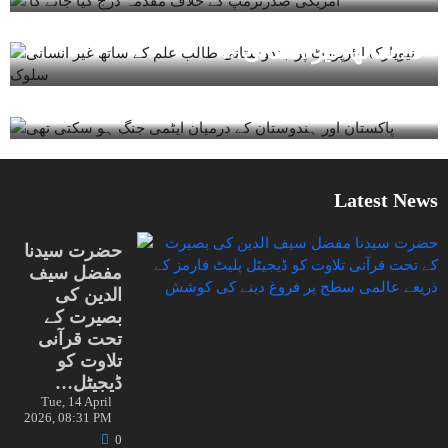
نیویارک ایئرپورٹ پر ہندوستانی طالب علم
0
Sat, 07 June 2025, 04:18 PM
کے ساتھ غیر انسانی…
پاکستان اور ہندوستان کے درمیان ایٹمی
جنگ ہو سکتی تھی
Latest News
حضرت سیدنا
مفضل سیف
الدین کی
بصیرت کے
تحت قرآنی
تلاوت کو
ڈیجیٹل…
Tue, 14 April
2026, 08:31 PM
0