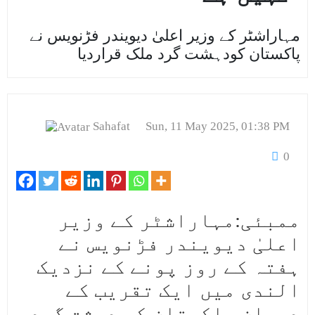
مہاراشٹر کے وزیر اعلیٰ دیویندر فڑنویس نے
پاکستان کودہشت گرد ملک قراردیا
Sahafat
Sun, 11 May 2025, 01:38 PM
0
ممبئی:مہاراشٹر کے وزیر
اعلیٰ دیویندر فڑنویس نے
ہفتہ کے روز پونے کے نزدیک
الندی میں ایک تقریب کے
دوران پاکستان کو دہشت گرد