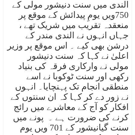
الندی میں سنت دنیشور مولی کے
750ویں یومِ پیدائش کے موقع پر
منعقدہ تقریب میں شریک تھے ،
جہاں انہوں نے الندی مندر کے
درشن بھی کیے ۔ اس موقع پر وزیر
اعلیٰ نے کہا کہ سنت دنیشور
مولی نے وارکاری فرقہ کی بنیاد
رکھی اور سنت ٹوکوبا نے اسے
منطقی انجام تک پہنچایا۔ انہوں
نے زور دے کر کہا کہ ان سنتوں کے
افکار کو آج کے معاشرے میں رائج
کرنے کی ضرورت ہے ۔ پونے میں
سنت گیانیشور کے 701 ویں یوم