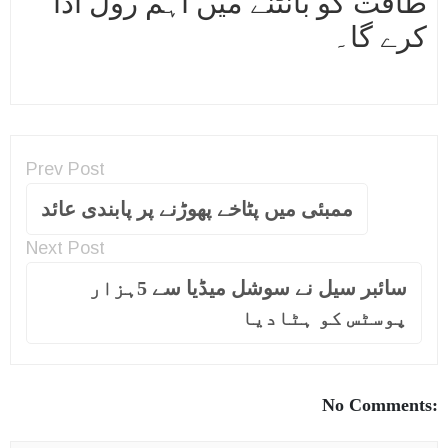
طاقت کو بانٹنے میں اہم رول ادا
کرے گا۔
Prev Post
ممبئی میں پٹاخے پھوڑنے پر پابندی عائد
Next Post
سائبر سیل نے سوشل میڈیا سے 5ہزار
پوسٹس کو ہٹادیا
No Comments: