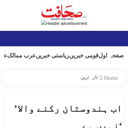
صفحہ اول
قومی خبریں
ریاستی خبریں
عرب ممالک
عال
Home
تازہ ترین
’اب ہندوستان رکنے والا
نہیں ہے‘