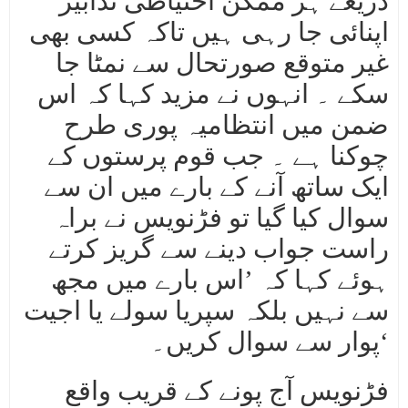
ذریعے ہر ممکن احتیاطی تدابیر
اپنائی جا رہی ہیں تاکہ کسی بھی
غیر متوقع صورتحال سے نمٹا جا
سکے ۔ انہوں نے مزید کہا کہ اس
ضمن میں انتظامیہ پوری طرح
چوکنا ہے ۔ جب قوم پرستوں کے
ایک ساتھ آنے کے بارے میں ان سے
سوال کیا گیا تو فڑنویس نے براہ
راست جواب دینے سے گریز کرتے
ہوئے کہا کہ ’اس بارے میں مجھ
سے نہیں بلکہ سپریا سولے یا اجیت
پوار سے سوال کریں۔‘
فڑنویس آج پونے کے قریب واقع