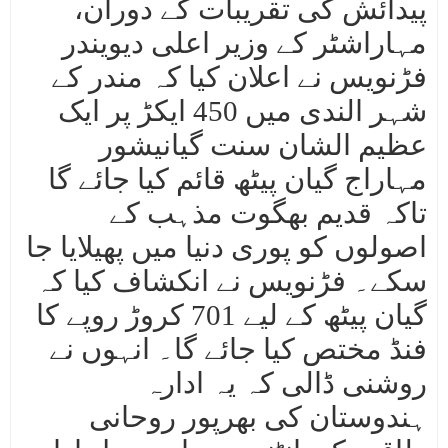
پیدائش کی تقریبات کے دوران،
مہاراشٹر کے وزیر اعلی دیویندر
فڑنویس نے اعلان کیا کہ مندر کے
شہر الندی میں 450 ایکڑ پر ایک
عظیم الشان سنت گیانیشور
مہاراج گیان پیٹھ قائم کیا جائے گا
تاکہ قدیم بھگوت مذہب کے
اصولوں کو پوری دنیا میں پھیلایا جا
سکے۔ فڑنویس نے انکشاف کیا کہ
گیان پیٹھ کے لیے 701 کروڑ روپے کا
فنڈ مختص کیا جائے گا۔ انہوں نے
روشنی ڈالی کہ یہ ادارہ
ہندوستان کی بھرپور روحانی