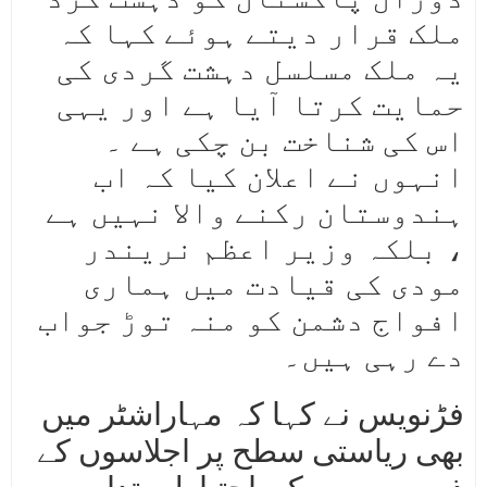
ملک قرار دیتے ہوئے کہا کہ
یہ ملک مسلسل دہشت گردی کی
حمایت کرتا آیا ہے اور یہی
اس کی شناخت بن چکی ہے ۔
انہوں نے اعلان کیا کہ اب
ہندوستان رکنے والا نہیں ہے
، بلکہ وزیر اعظم نریندر
مودی کی قیادت میں ہماری
افواج دشمن کو منہ توڑ جواب
دے رہی ہیں۔
فڑنویس نے کہا کہ مہاراشٹر میں
بھی ریاستی سطح پر اجلاسوں کے