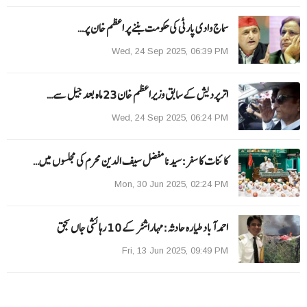
سماج وادی پارٹی کی حکومت بننے پر اعظم خان پر…
Wed, 24 Sep 2025, 06:39 PM
اترپردیش کے سابق وزیراعظم خان 23 ماہ بعد جیل سے…
Wed, 24 Sep 2025, 06:24 PM
کائنات کا سفر:سیدنا مفضل سیف الدین محرم کی مجلسوں میں…
Mon, 30 Jun 2025, 02:24 PM
احمد آباد طیارہ حادثہ :مہاراشٹر کے 10 رہائشی جاں بحق
Fri, 13 Jun 2025, 09:49 PM