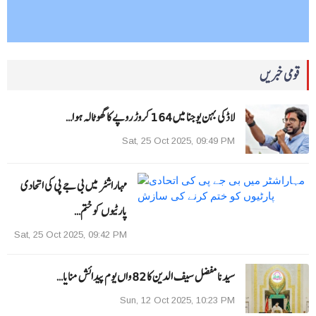
قومی خبریں
لاڈکی بہن یوجنا میں 164 کروڑ روپے کا گھوٹالہ ہوا…
Sat, 25 Oct 2025, 09:49 PM
مہاراشٹر میں بی جے پی کی اتحادی
پارٹیوں کو ختم…
Sat, 25 Oct 2025, 09:42 PM
سیدنا مفضل سیف الدین کا 82 واں یوم پیدائش منایا…
Sun, 12 Oct 2025, 10:23 PM