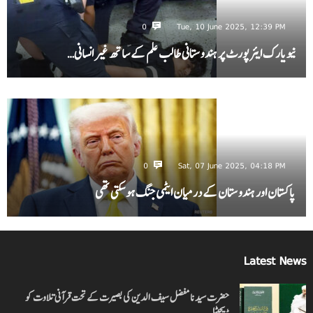
0
Tue, 10 June 2025, 12:39 PM
نیویارک ایئرپورٹ پر ہندوستانی طالب علم کے ساتھ غیر انسانی…
0
Sat, 07 June 2025, 04:18 PM
پاکستان اور ہندوستان کے درمیان ایٹمی جنگ ہو سکتی تھی
Latest News
حضرت سیدنا مفضل سیف الدین کی بصیرت کے تحت قرآنی تلاوت کو