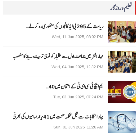
تعلیم و روزگار
ریاست کے 295 بی ایڈ کالجوں کی منظوری رد کرنے…
Wed, 11 Jun 2025, 08:02 PM
مہاراشٹرمیں جماعت اول سے طلباءکو فوجی تربیت دینے کا منصوبہ
Wed, 04 Jun 2025, 12:32 PM
ایم ایچ ٹی سی ای ٹی کے امتحان میں 40…
Tue, 03 Jun 2025, 07:24 PM
بہار انتخابات سے قبل محکمہ صحت میں 41ہزاراسامیوں کی بھرتی
Sun, 01 Jun 2025, 11:28 AM