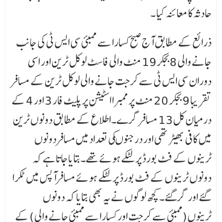
حادثہ کا معائنہ کیا ۔
ذرائع کے مطابق آج صبح کسارا سے ممبئی سی ایس ٹی کی جانب
جانے والی 8بجکر19 منٹ والی فاسٹ لوکل ٹرین اور اسی
دوران سی ایس ٹی سے کرجت جانے والی لوکل ٹرین کے مسافر
تقریبا 9 بجکر 20 منٹ پر ممبرا اسٹیشن پرپلیٹ فار 3 اور 4 کے
درمیان کل13 مسافرگرے۔اطلاع کے مطابق دونوں ٹرین
میں کافی بھیڑ تھی اور درجنوںکی تعداد میں مسافردونوں
ٹرینوں کے فٹ بورڈ پر لٹکےہوئے تھے۔بتایاجاتا ہے کہ
دونوں ٹرینوں کے فٹ بورڈ پر لٹکے ہوئے مسافرآپس میں ٹکرا
گئے اور گرگئے۔ کچھ لوگوں نے یہ بھی بتایا کہ دونوں
ٹرینوں(ممبئی سے کرجت اور کسارا سے ممبئی جانے والی) کے