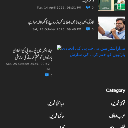
ڈیجیٹل…
Tue, 14 April 2026, 08:31 PM
0
لاڈکی بہن یوجنا میں 164 کروڑ روپے کا گھوٹالہ ہوا ہے
Sat, 25 October 2025, 09:49 PM
0
مہاراشٹر میں بی جے پی کی اتحادی
پارٹیوں کو ختم کرنے کی سازش
Sat, 25 October 2025, 09:42
PM
0
Category
قومی خبریں
ریاستی خبریں
عرب ممالک
عالمی خبریں