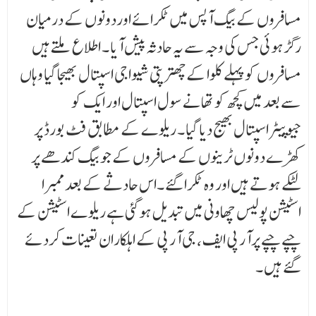
مسافروں کے بیگ آپس میں ٹکرائے اوردونوں کے درمیان
رگڑہوئی جس کی وجہ سے یہ حادثہ پیش آیا ۔ اطلاع ملتے ہیں
مسافروں کو پہلے کلوا کےچھترپتی شیواجی اسپتال بھیجا گیا وہاں
سے بعد میں کچھ کو تھانے سول اسپتال اور ایک کو
جیوپیٹراسپتال بھیج دیا گیا ۔ ریلوے کے مطابق فٹ بورڈ پر
کھڑے دونوں ٹرینوں کے مسافروں کے جو بیگ کندھے پر
لٹکے ہوتے ہیں اور وہ ٹکرا گئے ۔اس حادثے کے بعد ممبرا
اسٹیشن پولیس چھاونی میں تبدیل ہوگئی ہے ریلوے اسٹیشن کے
چپے چپے پرآر پی ایف ، جی آر پی کے اہلکاران تعینات کردئے
گئے ہیں ۔