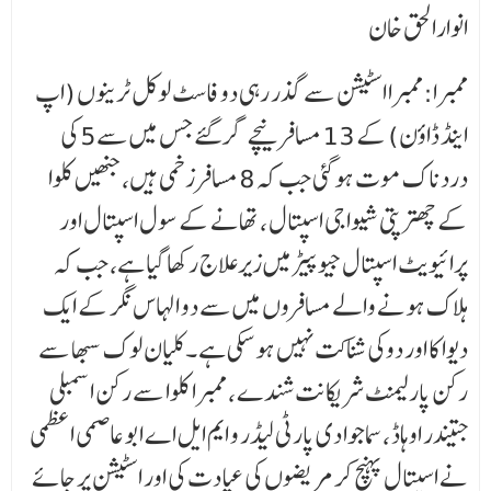
انوارالحق خان
ممبرا:ممبرا اسٹیشن سے گذر رہی دو فاسٹ لوکل ٹرینوں (اپ
اینڈ ڈاؤن) کے 13 مسافرنیچے گر گئے جس میں سے5 کی
دردناک موت ہوگئی جب کہ8 مسافر زخمی ہیں، جنھیں کلوا
کے چھترپتی شیواجی اسپتال ، تھانے کے سول اسپتال اور
پرائیویٹ اسپتال جیوپیڑ میں زیرعلاج رکھا گیا ہے، جب کہ
ہلاک ہونے والے مسافروں میں سے دو الہاس نگر کے ایک
دیوا کا اور دوکی شناکت نہیں ہوسکی ہے ۔ کلیان لوک سبھا سے
رکن پارلیمنٹ شریکانت شندے ، ممبرا کلوا سے رکن اسمبلی
جتیندر اوہاڈ ، سماجوا دی پارٹی لیڈر و ایم ایل اے ابو عاصمی اعظمی
نے اسپتال پہنچ کر مریضوں کی عیادت کی اور اسٹیشن پر جائے