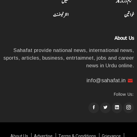
تعلیم و روزگار
کھیل
خواتین
انٹرٹینمنٹ
About Us
Sahafat provide national news, international news,
sports, articles, business, entrtaimnet, jobs and career
news in Urdu online.
info@sahafat.in
Follow Us:
About Us
Advertise
Terms & Conditions
Grievance