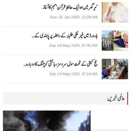
’ہر گھر میں ہوایک حافظِ قرآن‘مہم کا آغاز
Sun, 01 Jun 2025, 12:28 AM
ہارورڈ میں غیر ملکی طلباء کے داخلہ پر پابندی کے…
Sat, 24 May 2025, 07:45 AM
حج کمیٹی کے تحت سول سروسز رہائشی کوچنگ کا دوبارہ…
Sat, 24 May 2025, 07:18 AM
عالمی خبریں