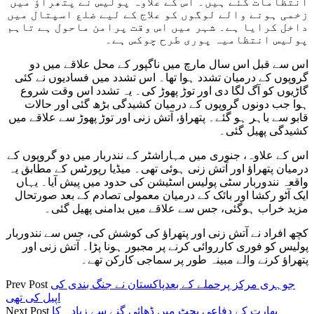
انتظامات کئے ہیں۔ اس کے علاوہ پولیس نے پتھراؤ میں
زخمی ہونے والے لوگوں کو علاج کے لیے ضلع اسپتال میں
داخل کرایا ہے۔ شہر میں اس وقت پرامن ماحول ہے تاہم
پولیس انتظامیہ پوری طرح چوکس ہے۔
اس سے قبل اس سال مارچ میں ناگپور کے محل علاقے میں دو
گروپوں کے درمیان تشدد ہوا تھا۔ اس تشدد میں فسادیوں نے کئی
گاڑیوں کو آگ لگا دی اور توڑ پھوڑ کی۔ یہ تشدد اس وقت شروع
ہوا جب دونوں گروپوں کے درمیان کشیدگی بڑھ گئی اور حالات
قابو سے باہر ہو گئے۔ پتھراؤ، آتش زنی اور توڑ پھوڑ سے علاقے میں
کشیدگی پھیل گئی۔
اس کے علاوہ، جنوری میں مہاراشٹر کے نندربار میں دو گروپوں کے
درمیان پتھراؤ اور آتش زنی ہوئی تھی۔ میڈیا رپورٹس کے مطابق یہ
واقعہ نندوربار سٹی پولیس اسٹیشن کی حدود میں پیش آیا۔ یہاں
ایک آٹو رکشا اور بائک کے درمیان معمولی تصادم کے بعد صورتحال
مزید خراب ہوگئی، جس سے علاقے میں بدامنی پھیل گئی۔
کچھ افراد نے آتش زنی اور پتھراؤ کی کوشش کی، جس سے نندوربار
پولیس کو فوری کارروائی کرنے پر مجبور ہونا پڑا۔ آتش زنی اور
پتھراؤ کرنے والے مبینہ طور پر سماجی کارکن تھے۔
جوہری مرکز پرحملے کے بعدپاکستان نے جنگ بندی کی
Prev Post
اپیل کی تھی
بھارت کے دفاعی بجٹ میں ڈھائی گنے سے زیادہ کا
Next Post