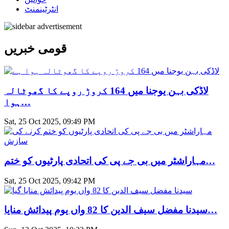
انٹرٹینمنٹ
قومی خبریں
لاڈکی بہن یوجنا میں 164 کروڑ روپے کا گھوٹالہ
ہوا…
Sat, 25 Oct 2025, 09:49 PM
مہاراشٹر میں بی جے پی کی اتحادی پارٹیوں کو ختم…
Sat, 25 Oct 2025, 09:42 PM
سیدنا مفضل سیف الدین کا 82 واں یوم پیدائش منایا…