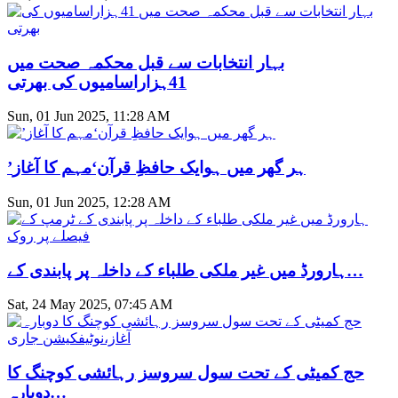
بہار انتخابات سے قبل محکمہ صحت میں
41ہزاراسامیوں کی بھرتی
Sun, 01 Jun 2025, 11:28 AM
’ہر گھر میں ہوایک حافظِ قرآن‘مہم کا آغاز
Sun, 01 Jun 2025, 12:28 AM
ہارورڈ میں غیر ملکی طلباء کے داخلہ پر پابندی کے…
Sat, 24 May 2025, 07:45 AM
حج کمیٹی کے تحت سول سروسز رہائشی کوچنگ کا
دوبارہ…