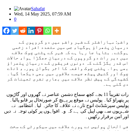
Sahafat
Wed, 14 May 2025, 07:59 AM
0
واشم: مہاراشٹر کے شہر واشم میں دو گروپوں کے
درمیان پتھراؤ ہوگیا، جس میں متعدد افراد زخمی
ہوگئے۔ بتایا جا رہا ہے کہ شہر کے پٹنی چوک علاقے
میں دیر رات دو گروپوں کے درمیان جھگڑا ہوا، حالات
اس قدر بگڑ گئے کہ دونوں فریقوں کے درمیان پتھراؤ
بھی ہوا۔ پٹنی چوک واقعہ کا اثر بگوان پورہ، ڈنڈے
چوک اور گنیش پیٹھ جیسے علاقوں میں بھی دیکھا گیا۔
کشیدگی کے پیش نظر علاقے میں بھاری نفری تعینات کر
دی گئی ہے۔
رات تقریباً 11 بجے کچھ سماج دشمن عناصر نے گھروں اور گاڑیوں
پر پتھراؤ کیا۔ پولیس نے موقع پر پہنچ کر صورتحال پر قابو پالیا۔
پولیس سپرنٹنڈنٹ انوج تارے نے علاقے کا جائزہ لیا۔ انتظامیہ نے
شہریوں سے بھی اپیل کی ہے کہ وہ افواہوں پر کوئی توجہ نہ دیں
اور امن برقرار رکھیں۔
فی الحال پولیس نے پورے علاقے میں سیکورٹی کے سخت