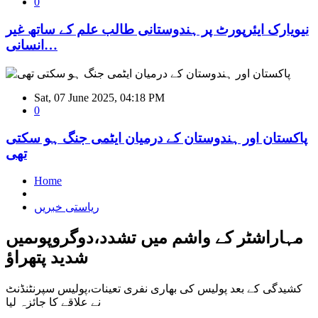
0
نیویارک ایئرپورٹ پر ہندوستانی طالب علم کے ساتھ غیر
انسانی…
Sat, 07 June 2025, 04:18 PM
0
پاکستان اور ہندوستان کے درمیان ایٹمی جنگ ہو سکتی
تھی
Home
ریاستی خبریں
مہاراشٹر کے واشم میں تشدد،دوگروپوںمیں
شدید پتھراؤ
کشیدگی کے بعد پولیس کی بھاری نفری تعینات،پولیس سپرنٹنڈنٹ
نے علاقے کا جائزہ لیا