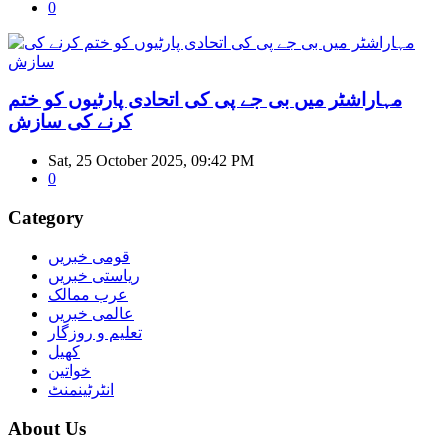
0
مہاراشٹر میں بی جے پی کی اتحادی پارٹیوں کو ختم
کرنے کی سازش
Sat, 25 October 2025, 09:42 PM
0
Category
قومی خبریں
ریاستی خبریں
عرب ممالک
عالمی خبریں
تعلیم و روزگار
کھیل
خواتین
انٹرٹینمنٹ
About Us