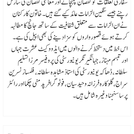
سفارتی تعلقات کو نقصان پہنچانے اور معاشی نقصان کی سازش
رچنے جیسے سنگین الزامات عائد کیے گئے ہیں۔ خاتون کارکنان
نے ان الزامات سے متعلق شفافیت کے ساتھ جانچ کا مطالبہ
کرتے ہوئے قصورواروں کو سزا دینے کی بھی اپیل کی ہے۔
اس خط میں دستخط کرنے والوں میں ایڈووکیٹ عشرت جہاں
اور تبسم مہناز، جہانگیر نگر یونیورسٹی کی پروفیسر مرزا تسلیم
سلطانہ، ڈھاکہ یونیورسٹی کی استاذ مشاہدہ سلطانہ، فلمساز نسرین
سراج، گلوکارہ فرزانہ وحید سیان، فوٹوگرافر پدمنی چکما اور رائٹر
پرسا سنجنا وغیرہ شامل ہیں۔