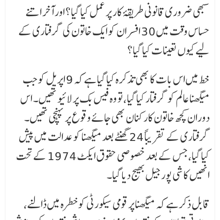
سبھی ضروری قانونی طریقۂ کار پر عمل کیا گیا؟ اور آخر اتنے
حساس وقت میں 30 افسران کو ایک خاتون کی گرفتاری کے
لیے کیوں تعینات کیا گیا؟
خط میں اس بات کا بھی تذکرہ کیا گیا ہے کہ 9 اپریل کو جب
میگھنا عالم کو گرفتار کیا گیا، تو وہ فیس بک پر لائیو تھیں۔ اس
دوران کچھ خاتون کارکنان بھی جائے وقوع پر پہنچی تھیں۔
گرفتاری کے تقریباً 24 گھنٹے بعد میگھنا کو عدالت میں پیش
کیا گیا، جس کے بعد خصوصی حقوق ایکٹ 1974 کے تحت
انھیں کاشی پور جیل بھیج دیا گیا۔
قابل ذکر ہے کہ میگھنا پر قومی سیکورٹی کو خطرہ میں ڈالنے،