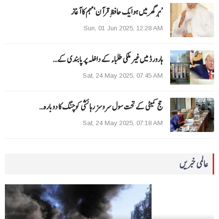
’ہر گھر میں ہوایک حافظِ قرآن‘مہم کا آغاز
Sun, 01 Jun 2025, 12:28 AM
ہارورڈ میں غیر ملکی طلباء کے داخلہ پر پابندی کے…
Sat, 24 May 2025, 07:45 AM
حج کمیٹی کے تحت سول سروسز رہائشی کوچنگ کا دوبارہ…
Sat, 24 May 2025, 07:18 AM
عالمی خبریں