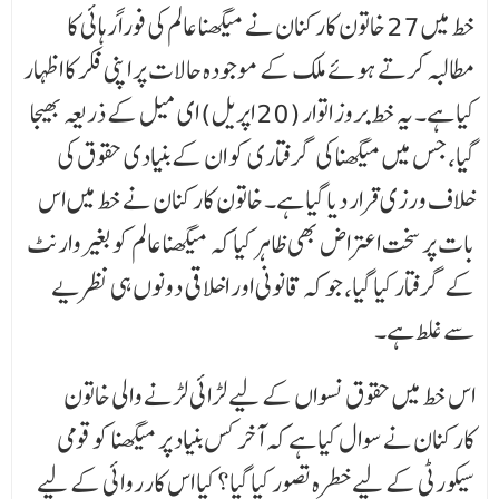
خط میں 27 خاتون کارکنان نے میگھنا عالم کی فوراً رہائی کا
مطالبہ کرتے ہوئے ملک کے موجودہ حالات پر اپنی فکر کا اظہار
کیا ہے۔ یہ خط بروز اتوار (20 اپریل) ای میل کے ذریعہ بھیجا
گیا، جس میں میگھنا کی گرفتاری کو ان کے بنیادی حقوق کی
خلاف ورزی قرار دیا گیا ہے۔ خاتون کارکنان نے خط میں اس
بات پر سخت اعتراض بھی ظاہر کیا کہ میگھنا عالم کو بغیر وارنٹ
کے گرفتار کیا گیا، جو کہ قانونی اور اخلاقی دونوں ہی نظریے
سے غلط ہے۔
اس خط میں حقوق نسواں کے لیے لڑائی لڑنے والی خاتون
کارکنان نے سوال کیا ہے کہ آخر کس بنیاد پر میگھنا کو قومی
سیکورٹی کے لیے خطرہ تصور کیا گیا؟ کیا اس کارروائی کے لیے