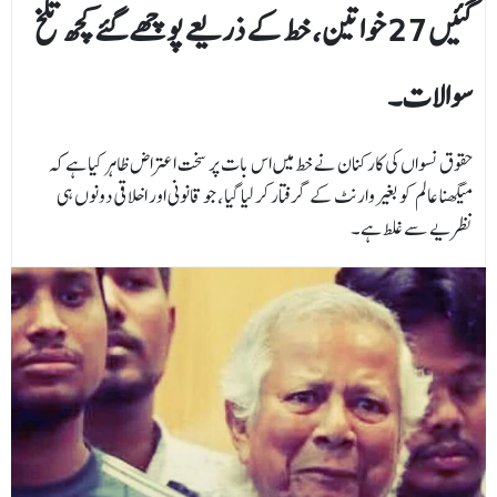
گئیں 27 خواتین، خط کے ذریعے پوچھے گئے کچھ تلخ
سوالات۔
حقوق نسواں کی کارکنان نے خط میں اس بات پر سخت اعتراض ظاہر کیا ہے کہ
میگھنا عالم کو بغیر وارنٹ کے گرفتار کر لیا گیا، جو قانونی اور اخلاقی دونوں ہی
نظریے سے غلط ہے۔