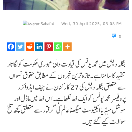
Sahafat
Wed, 30 April 2025, 03:08 PM
0
بنگلہ دیش میں محمد یونس کی قیادت والی عبوری حکومت کو لگاتار
تنقید کا سامنا ہے۔ تازہ ترین خبروں کے مطابق حقوق نسواں
سے متعلق بنگلہ دیش کی 27 کارکنان نے چیف ایڈوائزر
پروفیسر محمد یونس کو ایک خط لکھا ہے۔ اس خط میں ماڈل اور
سوشل میڈیا ایکٹیوسٹ میگھنا عالم کی گرفتار سے متعلق کچھ تلخ
سوالات کیے گئے ہیں۔