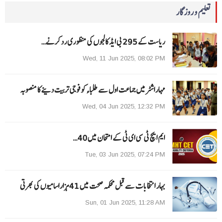
تعلیم و روزگار
ریاست کے 295 بی ایڈ کالجوں کی منظوری رد کرنے…
Wed, 11 Jun 2025, 08:02 PM
مہاراشٹرمیں جماعت اول سے طلباءکو فوجی تربیت دینے کا منصوبہ
Wed, 04 Jun 2025, 12:32 PM
ایم ایچ ٹی سی ای ٹی کے امتحان میں 40…
Tue, 03 Jun 2025, 07:24 PM
بہار انتخابات سے قبل محکمہ صحت میں 41ہزاراسامیوں کی بھرتی
Sun, 01 Jun 2025, 11:28 AM