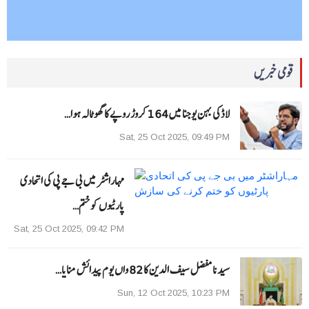
قومی خبریں
لاڈکی بہن یوجنا میں 164 کروڑ روپے کا گھوٹالہ ہوا…
Sat, 25 Oct 2025, 09:49 PM
مہاراشٹر میں بی جے پی کی اتحادی
پارٹیوں کو ختم…
Sat, 25 Oct 2025, 09:42 PM
سیدنا مفضل سیف الدین کا 82 واں یوم پیدائش منایا…
Sun, 12 Oct 2025, 10:23 PM