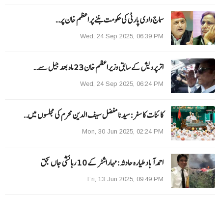
سماج وادی پارٹی کی حکومت بننے پر اعظم خان پر…
Wed, 24 Sep 2025, 06:39 PM
اترپردیش کے سابق وزیراعظم خان 23 ماہ بعد جیل سے…
Wed, 24 Sep 2025, 06:24 PM
کائنات کا سفر:سیدنا مفضل سیف الدین محرم کی مجلسوں میں…
Mon, 30 Jun 2025, 02:24 PM
احمد آباد طیارہ حادثہ :مہاراشٹر کے 10 رہائشی جاں بحق
Fri, 13 Jun 2025, 09:49 PM