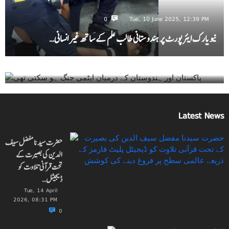
0
Tue, 10 June 2025, 12:39 PM
نیویارک ایئرپورٹ پر ہندوستانی طالب علم کے ساتھ غیر انسانی…
0
Sat, 07 June 2025, 04:18 PM
پاکستان اور ہندوستان کے درمیان ایٹمی جنگ ہو سکتی تھی
Latest News
حضرت سیدنا مفضل سیف
الدین کی بصیرت کے
تحت قرآنی تلاوت کو
ڈیجیٹل…
Tue, 14 April
2026, 08:31 PM
0