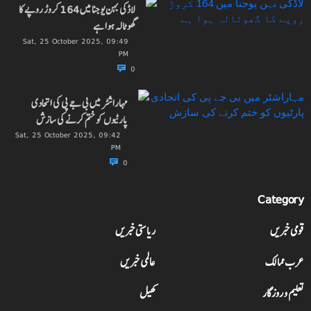
لاڈکی بہن یوجنا میں 164 کروڑ روپے کا
گھوٹالہ ہوا ہے
Sat, 25 October 2025, 09:49
PM
0
مہاراشٹر میں بی جے پی کی اتحادی
پارٹیوں کو ختم کرنے کی سازش
Sat, 25 October 2025, 09:42
PM
0
Category
قومی خبریں
ریاستی خبریں
عرب ممالک
عالمی خبریں
تعلیم و روزگار
کھیل