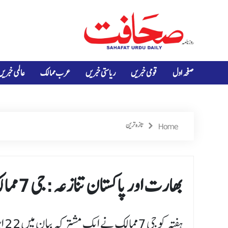
صفحہ اول
قومی خبریں
ریاستی خبریں
عرب ممالک
عالمی خبریں
Home
تازہ ترین
بھارت اور پاکستان تنازعہ:جی 7 ممالک کا ‘فوری طور پر کشیدگی کم کرنے کا مطالبہ
ہف