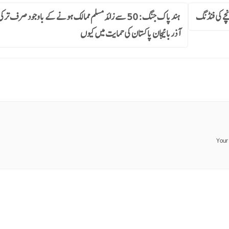
نچے کی فنڈنگ
ہند پاک جنگ: 50 سے زائد مسلم ممالک ہونے کے باوجود صرف ترک
آذربائیجان پاکستان کی حمایت میں کیوں
Your