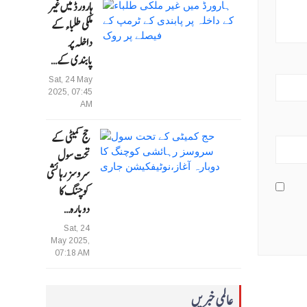
ہارورڈ میں غیر
ملکی طلباء کے
داخلہ پر
پابندی کے…
Sat, 24 May
2025, 07:45
AM
حج کمیٹی کے
تحت سول
سروسز رہائشی
کوچنگ کا
دوبارہ…
Sat, 24
May 2025,
07:18 AM
عالمی خبریں