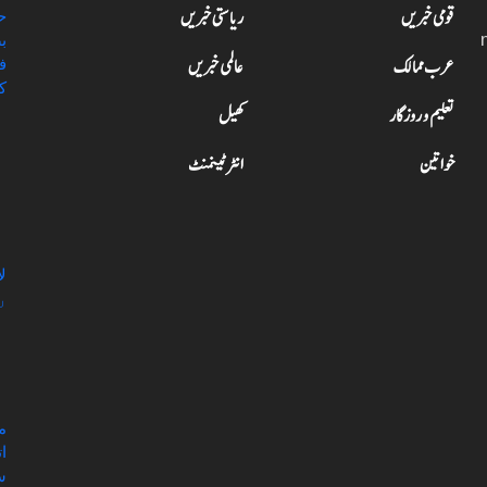
قومی خبریں
ریاستی خبریں
عرب ممالک
عالمی خبریں
تعلیم و روزگار
کھیل
خواتین
انٹرٹینمنٹ