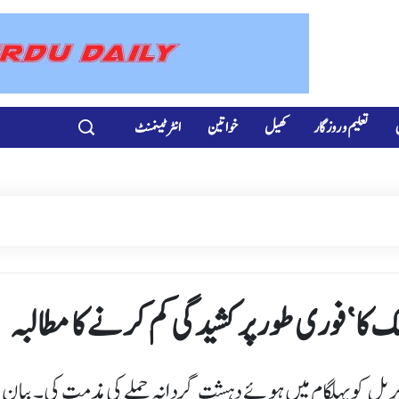
تعلیم و روزگار
کھیل
خواتین
انٹرٹینمنٹ
تہ کو جی 7 ممالک نے ایک مشترکہ بیان میں 22 اپریل کو پہلگام میں ہوئے دہشت گردانہ حملے کی مذمت کی۔ بیا