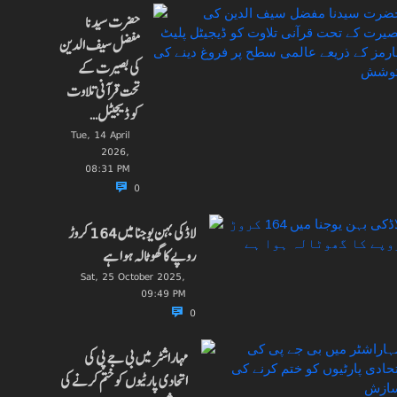
حضرت سیدنا
مفضل سیف الدین
کی بصیرت کے
تحت قرآنی تلاوت
کو ڈیجیٹل…
Tue, 14 April
2026,
08:31 PM
0
لاڈکی بہن یوجنا میں 164 کروڑ
روپے کا گھوٹالہ ہوا ہے
Sat, 25 October 2025,
09:49 PM
0
مہاراشٹر میں بی جے پی کی
اتحادی پارٹیوں کو ختم کرنے کی