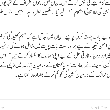
 سے کام لینے کی اپیل کرتے ہیں۔ بیان میں دونوں اطراف کے شہریو
جی کشیدگی علاقائی استحکام کے لیے ایک سنگین خطرہ ہے۔ ہمیں دونوں
کے لیے بات چیت کرنی چاہیے۔بیان میں کہا گیا ہے کہ “ہم کشیدگی کو ف
کو پرامن نتیجہ کے لیے براہ راست بات چیت میں شامل ہونے کی ترغی
ز اور دیرپا سفارتی حل کے لیے اپنی حمایت کا اظہار کرتے ہیں”۔ ا
ولین لیویٹ نے، بھارت اور پاکستان کے درمیان تنازعہ میں ثالثی کے
 ممالک کے درمیان کشیدگی کو کم کرنے کا ارادہ رکھتا ہے۔
Post
Next Post