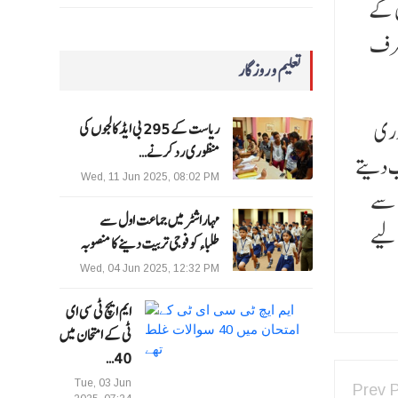
ں کے
 طرف
تعلیم و روزگار
وری
ریاست کے 295 بی ایڈ کالجوں کی
منظوری رد کرنے…
ب دیتے
Wed, 11 Jun 2025, 08:02 PM
س سے
مہاراشٹرمیں جماعت اول سے
 لیے
طلباءکو فوجی تربیت دینے کا منصوبہ
Wed, 04 Jun 2025, 12:32 PM
ایم ایچ ٹی سی ای
ٹی کے امتحان میں
40…
Tue, 03 Jun
Prev 