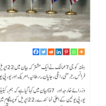
ہفتہ کو
فرانس، جرمنی، اٹلی، جاپان، برطانیہ، امریکہ اور یورپ
بیان میں کہا گیا ہےکہ ہم، کینیڈا، فر
یورپی یونین کے اعلیٰ نم