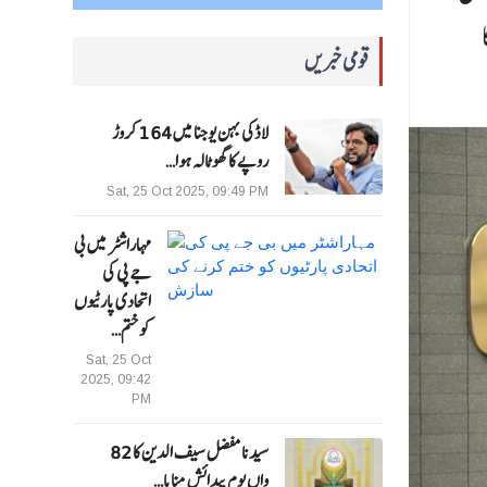
قومی خبریں
لاڈکی بہن یوجنا میں 164 کروڑ
روپے کا گھوٹالہ ہوا…
Sat, 25 Oct 2025, 09:49 PM
مہاراشٹر میں بی
جے پی کی
اتحادی پارٹیوں
کو ختم…
Sat, 25 Oct
2025, 09:42
PM
سیدنا مفضل سیف الدین کا 82
واں یوم پیدائش منایا…