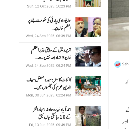
Sun, 12 Oct 2025, 10:23 PM
سماج وادی پارٹی کی حکومت بننے پر
اعظم خان پر…
Wed, 24 Sep 2025, 06:39 PM
اترپردیش کے سابق وزیراعظم
خان 23 ماہ بعد جیل سے…
Sah
Wed, 24 Sep 2025, 06:24 PM
ڈا،
کائنات کا سفر:سیدنا مفضل سیف
الدین محرم کی مجلسوں میں…
Mon, 30 Jun 2025, 02:24 PM
ور
احمد آباد طیارہ حادثہ :مہاراشٹر
کے 10 رہائشی جاں بحق
 اور
Fri, 13 Jun 2025, 09:49 PM