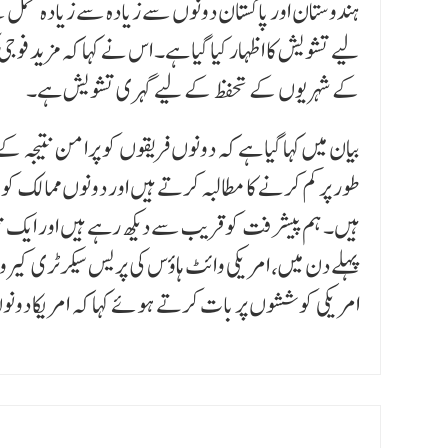
ہندوستان اور پاکستان دونوں سے زیادہ سے زیادہ تحمل
لیے تشویش کا اظہار کیا گیا ہے۔ اس نے کہا کہ مزید فو
کے شہریوں کے تحفظ کے لیے گہری تشویش ہے۔
بیان میں کہا گیا ہے کہ دونوں فریقوں کو پرامن نتیجہ 
طور پر کم کرنے کا مطالبہ کرتے ہیں اور دونوں ممالک 
ہیں۔ ہم پیشرفت کو قریب سے دیکھ رہے ہیں اور ایک تی
پہلے دن میں، امریکی وائٹ ہاؤس کی پریس سیکرٹری کیر
امریکی کوششوں پر بات کرتے ہوئے کہا کہ امریکا دونوں