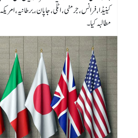
کینیڈا، فرانس، جرمنی، اٹلی، جاپان، برطانیہ، امری
مطالبہ کیا۔