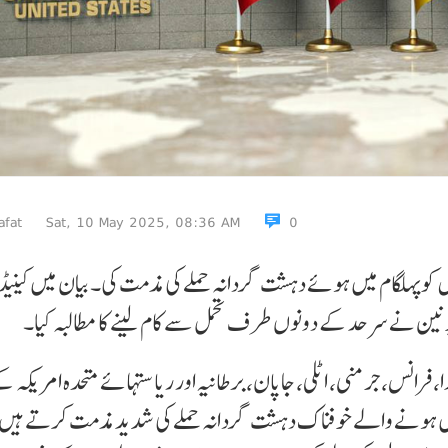
afat
Sat, 10 May 2025, 08:36 AM
0
 جی 7 ممالک نے ایک مشترکہ بیان میں 22 اپریل کو پہلگام میں ہوئے دہشت گردانہ حملے کی مذمت کی۔ بیان میں کینی
ی یونین نے سرحد کے دونوں طرف تحمل سے کام لینے کا مطالبہ کیا۔
انس، جرمنی، اٹلی، جاپان، برطانیہ اور ریاستہائے متحدہ امریکہ کے G7 وزرائے خارجہ ا
ائندے، 22 اپریل کو پہلگام میں ہونے والے خوفناک دہشت گردانہ حملے کی شدید مذمت کرتے ہیں