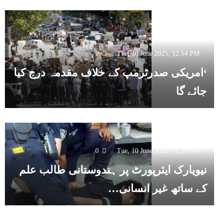
0
Tue, 10 June 2025, 12:54 PM
‘امریکی صدرٹرمپ کے خلاف مقدمہ درج کیا
جائے گا
0
Tue, 10 June 2025, 12:39 PM
نیویارک ایئرپورٹ پر ہندوستانی طالب علم
کے ساتھ غیر انسانی…