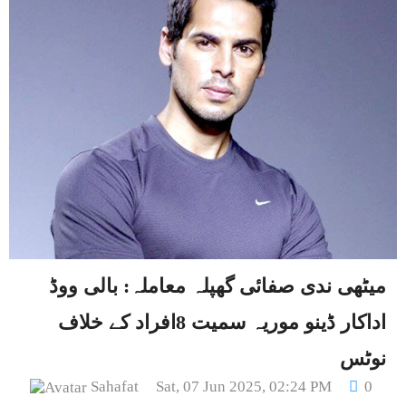
میٹھی ندی صفائی گھپلہ معاملہ: بالی ووڈ
اداکار ڈینو موریہ سمیت 8افراد کے خلاف
نوٹس
Sahafat
Sat, 07 Jun 2025, 02:24 PM
0