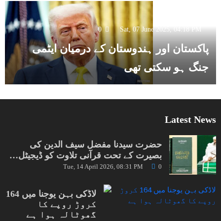
0
Sat, 07 June 2025, 04:18 PM
پاکستان اور ہندوستان کے درمیان ایٹمی
جنگ ہو سکتی تھی
Latest News
حضرت سیدنا مفضل سیف الدین کی
بصیرت کے تحت قرآنی تلاوت کو ڈیجیٹل…
Tue, 14 April 2026, 08:31 PM
0
لاڈکی بہن یوجنا میں 164
کروڑ روپے کا
گھوٹالہ ہوا ہے