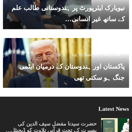
نیویارک ایئرپورٹ پر ہندوستانی طالب علم
کے ساتھ غیر انسانی…
0
Sat, 07 June 2025, 04:18 PM
پاکستان اور ہندوستان کے درمیان ایٹمی
جنگ ہو سکتی تھی
Latest News
حضرت سیدنا مفضل سیف الدین کی
بصیرت کے تحت قرآنی تلاوت کو ڈیجیٹل…