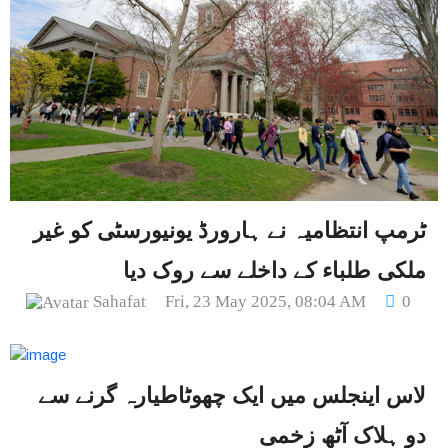
ٹرمپ انتظامیہ نے ہارورڈ یونیورسٹی کو غیر
ملکی طلباء کے داخلے سے روک دیا
Sahafat
Fri, 23 May 2025, 08:04 AM
0
لاس اینجلس میں ایک چھوٹاطیارہ گرنے سے
دو ہلاک آٹھ زخمی