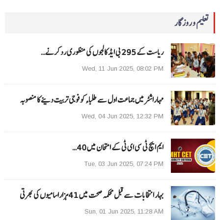
تعلیم و روزگار
ریاست کے 295 بی ایڈ کالجوں کی منظوری رد کرنے…
Wed, 11 Jun 2025, 08:02 PM
مہاراشٹرمیں جماعت اول سے طلباءکو فوجی تربیت دینے کا منصوبہ
Wed, 04 Jun 2025, 12:32 PM
ایم ایچ ٹی سی ای ٹی کے امتحان میں 40…
Tue, 03 Jun 2025, 07:24 PM
بہار انتخابات سے قبل محکمہ صحت میں 41ہزاراسامیوں کی بھرتی
Sun, 01 Jun 2025, 11:28 AM