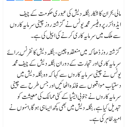
مالی بحران کا شکار بنگلہ دیش کی عبوری حکومت کے چیف
ایڈوائزر پروفیسر محمد یونس نے گزشتہ روز چینی سرمایہ کاروں
سے ملک میں سرمایہ کاری کرنے کی اپیل کی ہے۔
گزشتہ روز ڈھاکہ میں منعقدہ چین-بنگلہ دیش کانفرنس برائے
سرمایہ کاری اور تجارت کے دوران بنگلہ دیش کے چیف محمد
یونس نے چینی سرمایہ کاروں سے کہا کہ وہ بنگلہ دیش میں
دستیاب مواقعوں سے فائدہ اٹھائیں اور جس طرح سے چینی
سرمایہ کاروں نے جنوبی ایشیا کے کئی ممالک کی معیشت کو
تبدیل کیا ہے، بنگلہ دیش میں بھی کچھ ایسا ہی ہو گا،انہوں نے
امیدظاہرکی ہے۔