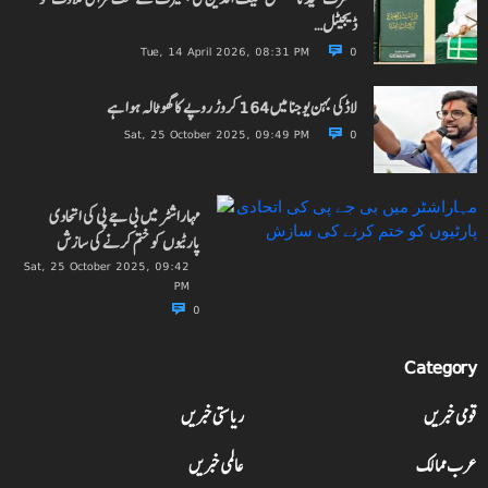
ڈیجیٹل…
Tue, 14 April 2026, 08:31 PM
0
لاڈکی بہن یوجنا میں 164 کروڑ روپے کا گھوٹالہ ہوا ہے
Sat, 25 October 2025, 09:49 PM
0
مہاراشٹر میں بی جے پی کی اتحادی
پارٹیوں کو ختم کرنے کی سازش
Sat, 25 October 2025, 09:42
PM
0
Category
قومی خبریں
ریاستی خبریں
عرب ممالک
عالمی خبریں