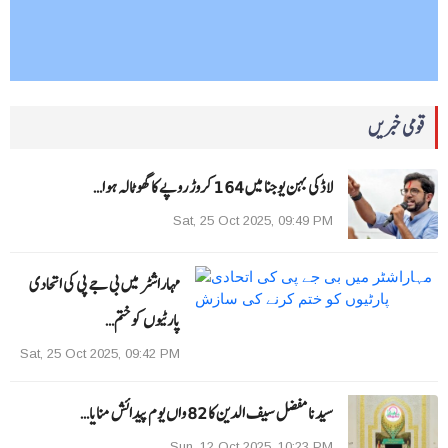
قومی خبریں
لاڈکی بہن یوجنا میں 164 کروڑ روپے کا گھوٹالہ ہوا…
Sat, 25 Oct 2025, 09:49 PM
مہاراشٹر میں بی جے پی کی اتحادی
پارٹیوں کو ختم…
Sat, 25 Oct 2025, 09:42 PM
سیدنا مفضل سیف الدین کا 82 واں یوم پیدائش منایا…
Sun, 12 Oct 2025, 10:23 PM