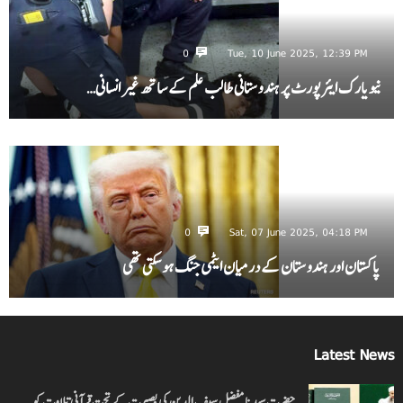
0
Tue, 10 June 2025, 12:39 PM
نیویارک ایئرپورٹ پر ہندوستانی طالب علم کے ساتھ غیر انسانی…
0
Sat, 07 June 2025, 04:18 PM
پاکستان اور ہندوستان کے درمیان ایٹمی جنگ ہو سکتی تھی
Latest News
حضرت سیدنا مفضل سیف الدین کی بصیرت کے تحت قرآنی تلاوت کو