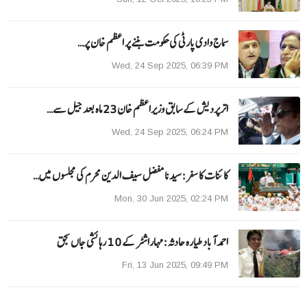
سماج وادی پارٹی کی حکومت بننے پر اعظم خان پر…
Wed, 24 Sep 2025, 06:39 PM
اترپردیش کے سابق وزیراعظم خان 23 ماہ بعد جیل سے…
Wed, 24 Sep 2025, 06:24 PM
کائنات کا سفر:سیدنا مفضل سیف الدین محرم کی مجلسوں میں…
Mon, 30 Jun 2025, 02:24 PM
احمد آباد طیارہ حادثہ :مہاراشٹر کے 10 رہائشی جاں بحق
Fri, 13 Jun 2025, 09:49 PM