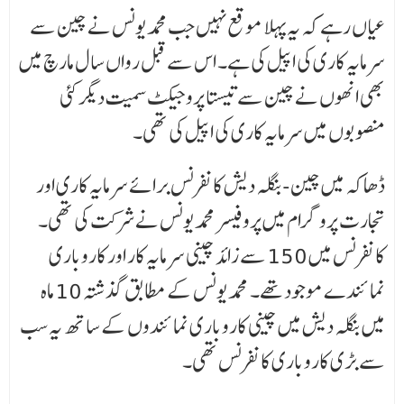
عیاں رہے کہ یہ پہلا موقع نہیں جب محمد یونس نے چین سے
سرمایہ کاری کی اپیل کی ہے۔ اس سے قبل رواں سال مارچ میں
بھی انھوں نے چین سے تیستا پروجیکٹ سمیت دیگرکئی
منصوبوں میں سرمایہ کاری کی اپیل کی تھی۔
ڈھاکہ میں چین-بنگلہ دیش کانفرنس برائے سرمایہ کاری اور
تجارت پروگرام میں پروفیسر محمد یونس نے شرکت کی تھی۔
کانفرنس میں 150 سے زائد چینی سرمایہ کار اور کاروباری
نمائندے موجود تھے۔ محمد یونس کے مطابق گذشتہ 10 ماہ
میں بنگلہ دیش میں چینی کاروباری نمائندوں کے ساتھ یہ سب
سے بڑی کاروباری کانفرنس تھی۔