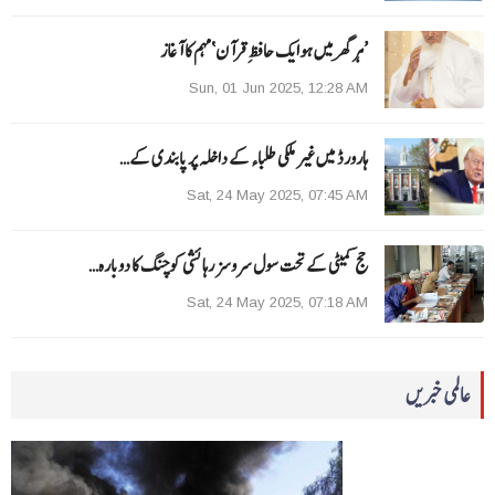
’ہر گھر میں ہوایک حافظِ قرآن‘مہم کا آغاز
Sun, 01 Jun 2025, 12:28 AM
ہارورڈ میں غیر ملکی طلباء کے داخلہ پر پابندی کے…
Sat, 24 May 2025, 07:45 AM
حج کمیٹی کے تحت سول سروسز رہائشی کوچنگ کا دوبارہ…
Sat, 24 May 2025, 07:18 AM
عالمی خبریں